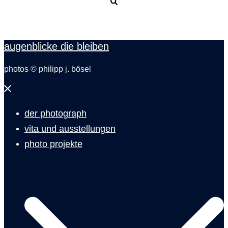
Suche
augenblicke die bleiben
photos © philipp j. bösel
Menü
schließen
der photograph
vita und ausstellungen
photo projekte