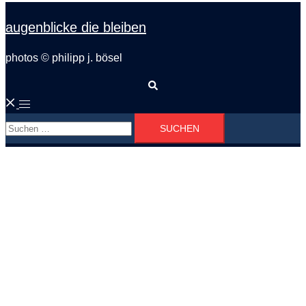
augenblicke die bleiben
photos © philipp j. bösel
Suche
Menü
Suchen
umschalten
nach: