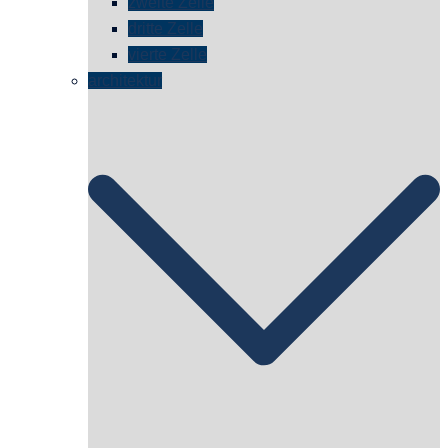
zweite Zelle
dritte Zelle
vierte Zelle
architektur