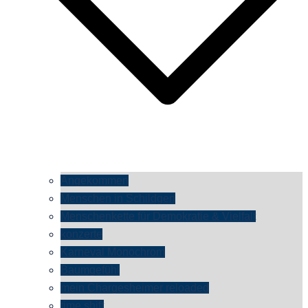
Angekommen
Menschen in Schildgen
Menschenkette für Demokratie & Vielfalt
konzerte
Karneval Monochrom
Baumgefühl
mein Chargesheimer reloaded
time shift