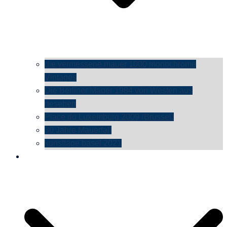
die vermessene mauer 1000 monochrome
Vintages
Die Berliner Mauer 1984 von Westen aus
gesehen
Place du Luxemburg 2009 (Brüssel)
30 Jahre Mauerfall
kunsttage basel 2021
social media