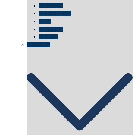
kölner oper
WDR Filmhaus
Wege
Strandhaus
unORTE
art cologne