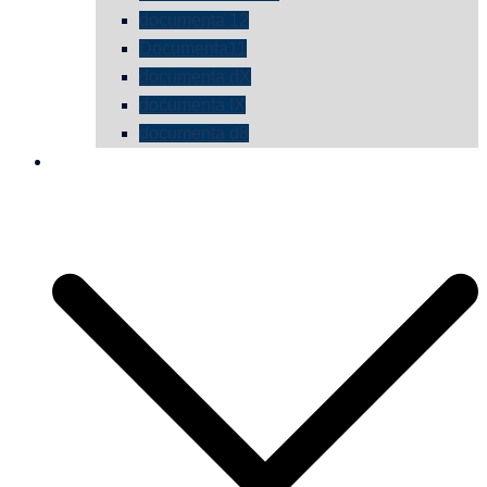
documenta 12
Documenta11
documenta dX
documenta IX
documenta d8
die vermessene mauer