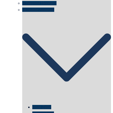
schwimmt Neptun?
„schnelle Antwort“
erste Zelle