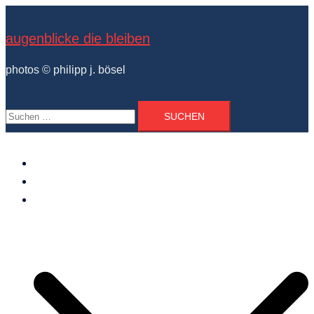
Zum
Inhalt
augenblicke die bleiben
springen
photos © philipp j. bösel
Suchen
nach:
der photograph
vita und ausstellungen
photo projekte