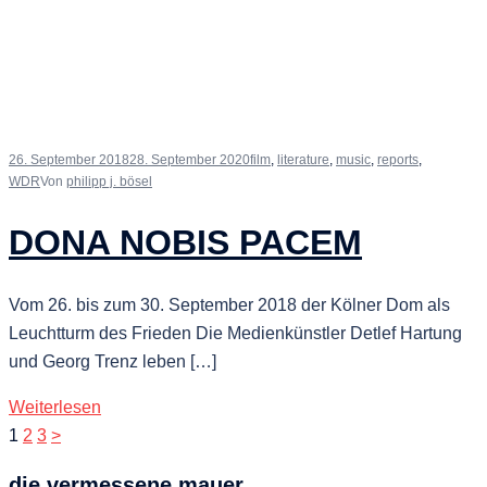
26. September 2018
28. September 2020
film
,
literature
,
music
,
reports
,
WDR
Von
philipp j. bösel
DONA NOBIS PACEM
Vom 26. bis zum 30. September 2018 der Kölner Dom als
Leuchtturm des Frieden Die Medienkünstler Detlef Hartung
und Georg Trenz leben […]
Weiterlesen
Seitennummerierung
1
2
3
>
der
die vermessene mauer