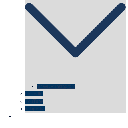
für WDR Instagram
LinkedIn
YouTube
wikipedia
kontakt