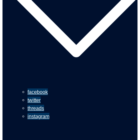
facebook
twitter
threads
instagram