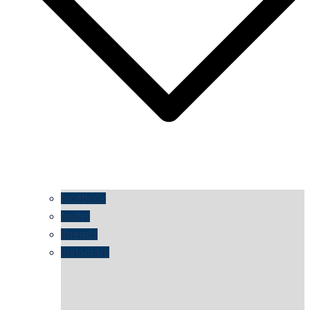
facebook
twitter
threads
instagram