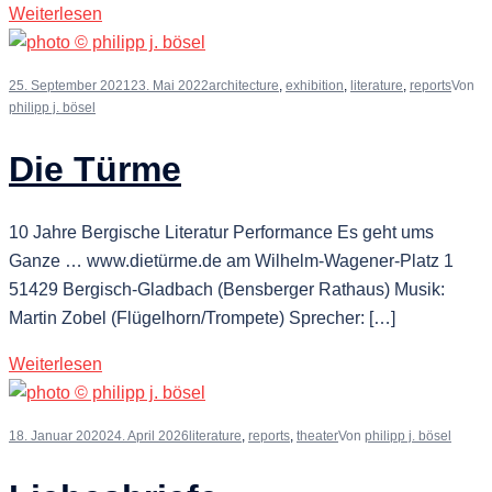
Weiterlesen
25. September 2021
23. Mai 2022
architecture
,
exhibition
,
literature
,
reports
Von
philipp j. bösel
Die Türme
10 Jahre Bergische Literatur Performance Es geht ums
Ganze … www.dietürme.de am Wilhelm-Wagener-Platz 1
51429 Bergisch-Gladbach (Bensberger Rathaus) Musik:
Martin Zobel (Flügelhorn/Trompete) Sprecher: […]
Weiterlesen
18. Januar 2020
24. April 2026
literature
,
reports
,
theater
Von
philipp j. bösel