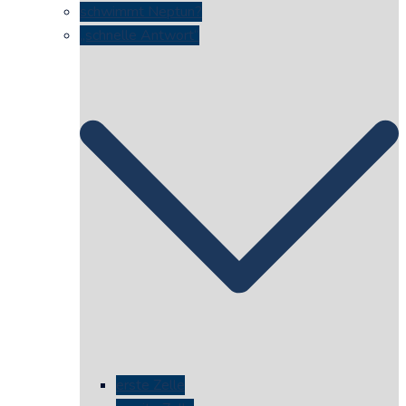
schwimmt Neptun?
„schnelle Antwort“
erste Zelle