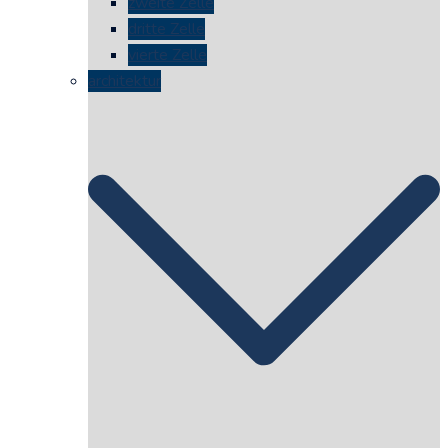
zweite Zelle
dritte Zelle
vierte Zelle
architektur