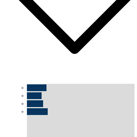
facebook
twitter
threads
instagram