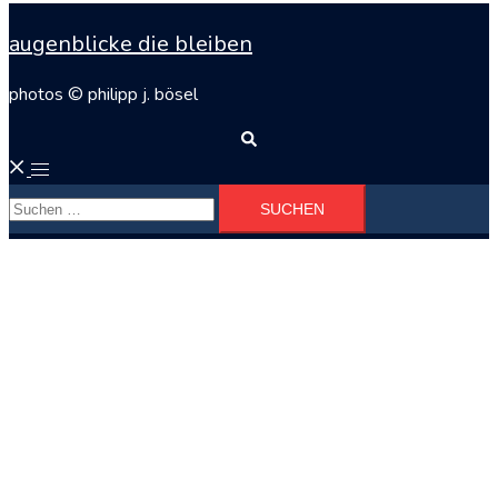
augenblicke die bleiben
photos © philipp j. bösel
Suche
Menü
Suchen
umschalten
nach: