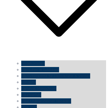
Angekommen
Menschen in Schildgen
Menschenkette für Demokratie & Vielfalt
konzerte
Karneval Monochrom
Baumgefühl
mein Chargesheimer reloaded
time shift