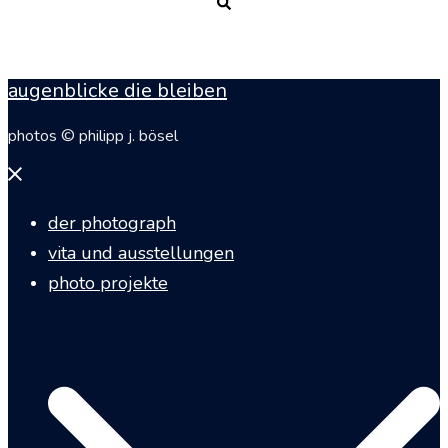
Suche
augenblicke die bleiben
photos © philipp j. bösel
Menü
schließen
der photograph
vita und ausstellungen
photo projekte