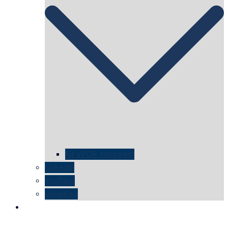
für WDR Instagram
LinkedIn
YouTube
wikipedia
kontakt