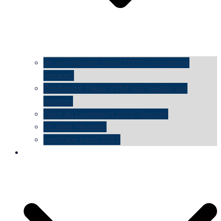
die vermessene mauer 1000 monochrome
Vintages
Die Berliner Mauer 1984 von Westen aus
gesehen
Place du Luxemburg 2009 (Brüssel)
30 Jahre Mauerfall
kunsttage basel 2021
social media