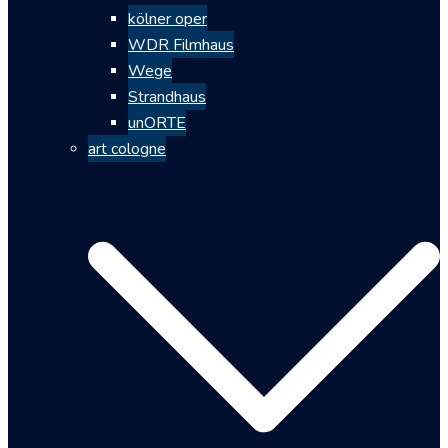
kölner oper
WDR Filmhaus
Wege
Strandhaus
unORTE
art cologne