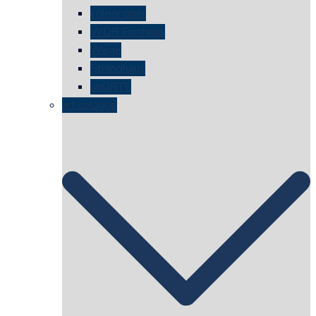
kölner oper
WDR Filmhaus
Wege
Strandhaus
unORTE
art cologne