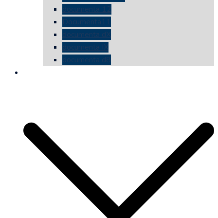
documenta 12
Documenta11
documenta dX
documenta IX
documenta d8
die vermessene mauer