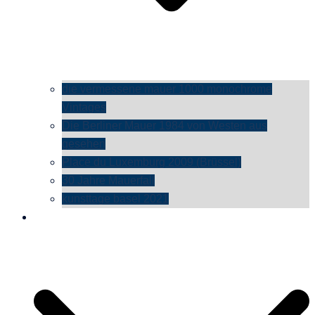
die vermessene mauer 1000 monochrome
Vintages
Die Berliner Mauer 1984 von Westen aus
gesehen
Place du Luxemburg 2009 (Brüssel)
30 Jahre Mauerfall
kunsttage basel 2021
social media