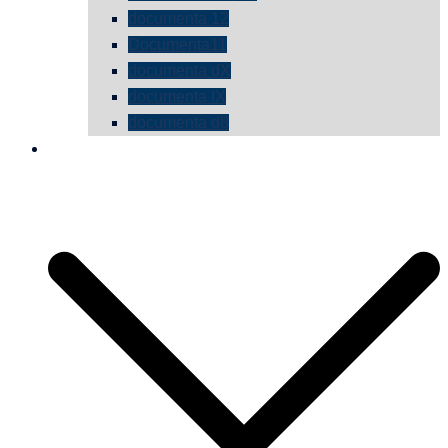
documenta 12
Documenta11
documenta dX
documenta IX
documenta d8
die vermessene mauer