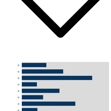
Angekommen
Menschen in Schildgen
Menschenkette für Demokratie & Vielfalt
konzerte
Karneval Monochrom
Baumgefühl
mein Chargesheimer reloaded
time shift