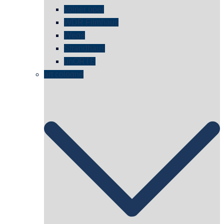
kölner oper
WDR Filmhaus
Wege
Strandhaus
unORTE
art cologne