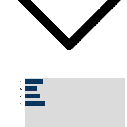
facebook
twitter
threads
instagram