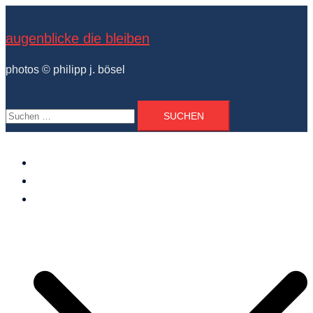
Zum
Inhalt
augenblicke die bleiben
springen
photos © philipp j. bösel
Suchen
nach:
der photograph
vita und ausstellungen
photo projekte