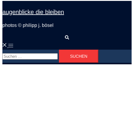
augenblicke die bleiben
photos © philipp j. bösel
Suche
Menü
Suchen
umschalten
nach: