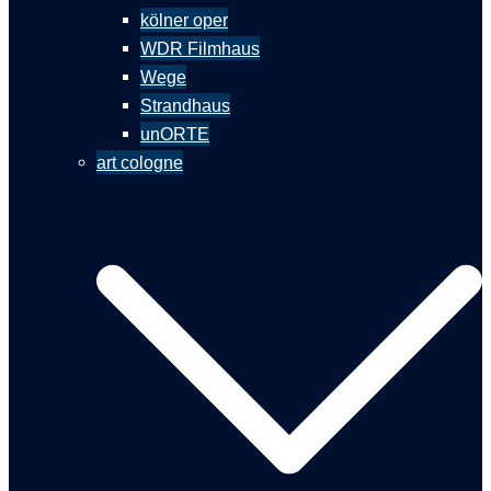
kölner oper
WDR Filmhaus
Wege
Strandhaus
unORTE
art cologne