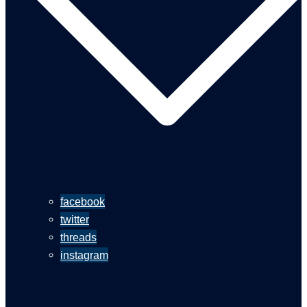
facebook
twitter
threads
instagram