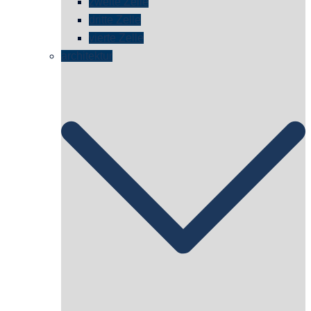
zweite Zelle
dritte Zelle
vierte Zelle
architektur