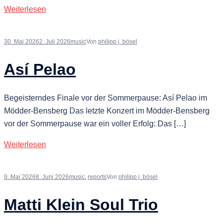
Weiterlesen
30. Mai 2026
2. Juli 2026
music
Von
philipp j. bösel
Así Pelao
Begeisterndes Finale vor der Sommerpause: Así Pelao im
Mödder-Bensberg Das letzte Konzert im Mödder-Bensberg
vor der Sommerpause war ein voller Erfolg: Das […]
Weiterlesen
9. Mai 2026
8. Juni 2026
music
,
reports
Von
philipp j. bösel
Matti Klein Soul Trio