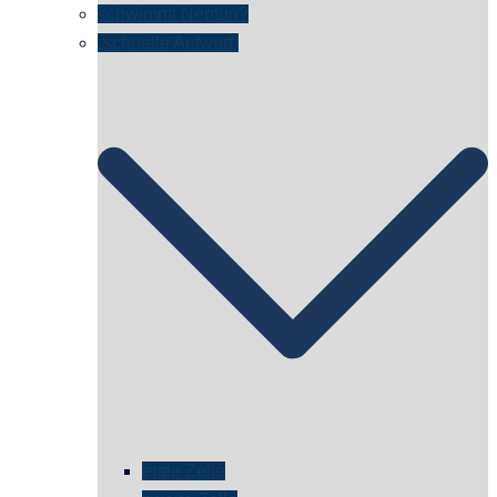
schwimmt Neptun?
„schnelle Antwort“
erste Zelle