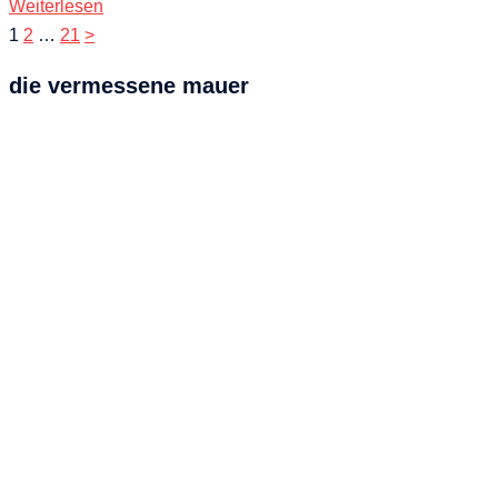
Weiterlesen
Seitennummerierung
1
2
…
21
>
der
die vermessene mauer
Beiträge