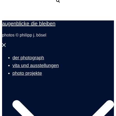
Suche
augenblicke die bleiben
photos © philipp j. bösel
Menü
schließen
der photograph
vita und ausstellungen
photo projekte