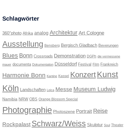
Schlagwörter
Architektur
Art Cologne
360°photo
analog
Afrika
Ausstellung
Bergisch Gladbach
Beverungen
Bensberg
Blues
Bonn
Demonstration
Crossroads
DGPh
die vermessene
Düsseldorf
documenta
Festival
Frankreich
Film
mauer
Dokumentation
Kunst
Konzert
Harmonie Bonn
Kassel
Kantine
Köln
Museum Ludwig
Messe
Landschaften
Leica
Namibia
NRW
OBS
Orange Blossom Special
Photographie
Reise
Portrait
Photoszene
Schwarz/Weiss
Rockpalast
Skulptur
Theater
Soul