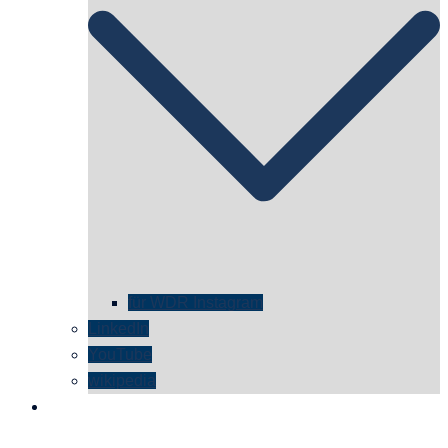
für WDR Instagram
LinkedIn
YouTube
wikipedia
kontakt