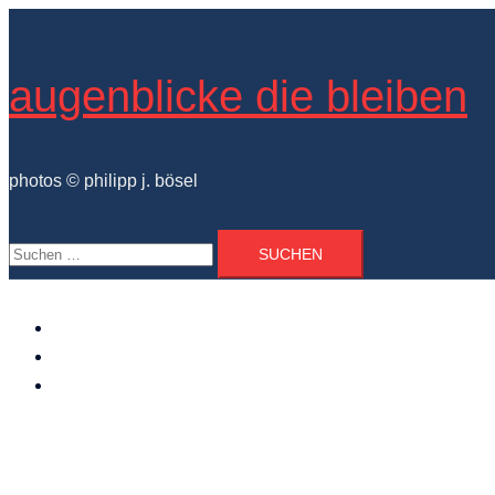
Zum
Inhalt
springen
augenblicke die bleiben
photos © philipp j. bösel
Suchen
nach:
der photograph
vita und ausstellungen
photo projekte