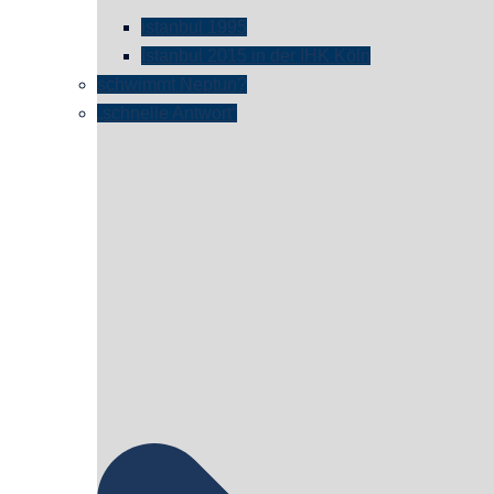
istanbul 1995
Istanbul 2015 in der IHK Köln
schwimmt Neptun?
„schnelle Antwort“