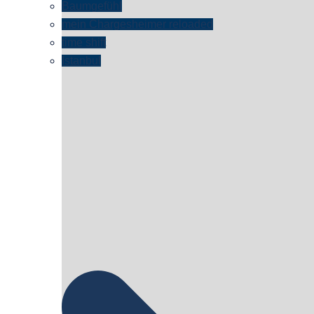
Baumgefühl
mein Chargesheimer reloaded
time shift
Istanbul