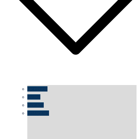
facebook
twitter
threads
instagram