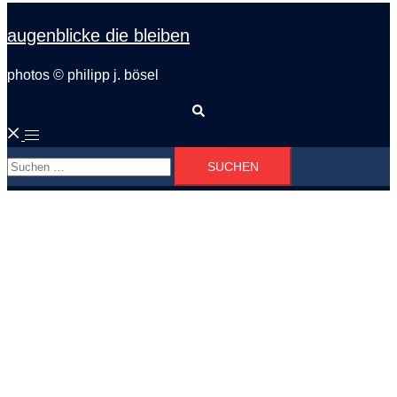
augenblicke die bleiben
photos © philipp j. bösel
Suche
Menü
Suchen
umschalten
nach: