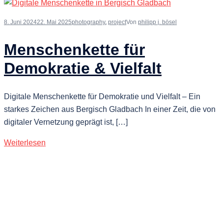
8. Juni 2024
22. Mai 2025
photography
,
project
Von
philipp j. bösel
Menschenkette für
Demokratie & Vielfalt
Digitale Menschenkette für Demokratie und Vielfalt – Ein
starkes Zeichen aus Bergisch Gladbach In einer Zeit, die von
digitaler Vernetzung geprägt ist, […]
Weiterlesen
13. Februar 2024
19. Februar 2026
photography
,
project
Von
philipp j. bösel
Karneval Monochrom