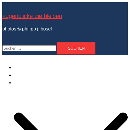
Zum
Inhalt
augenblicke die bleiben
springen
photos © philipp j. bösel
Suchen
nach:
der photograph
vita und ausstellungen
photo projekte