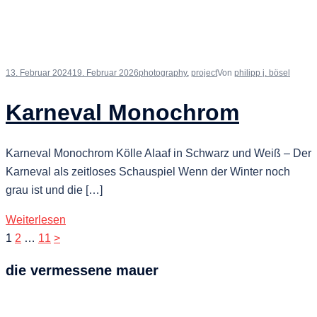
Schlagwörter
Architektur
Art Cologne
360°photo
analog
Afrika
Ausstellung
Bergisch Gladbach
Beverungen
Bensberg
Blues
Bonn
Demonstration
Crossroads
DGPh
die vermessene
Düsseldorf
documenta
Festival
Frankreich
Film
mauer
Dokumentation
Kunst
Konzert
Harmonie Bonn
Kassel
Kantine
Köln
Museum Ludwig
Messe
Landschaften
Leica