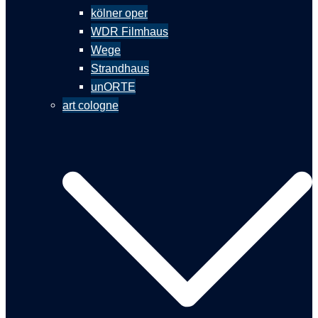
kölner oper
WDR Filmhaus
Wege
Strandhaus
unORTE
art cologne