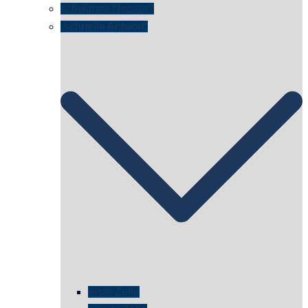
schwimmt Neptun?
„schnelle Antwort“
erste Zelle