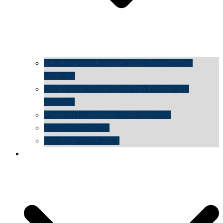
die vermessene mauer 1000 monochrome
Vintages
Die Berliner Mauer 1984 von Westen aus
gesehen
Place du Luxemburg 2009 (Brüssel)
30 Jahre Mauerfall
kunsttage basel 2021
social media