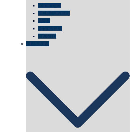
kölner oper
WDR Filmhaus
Wege
Strandhaus
unORTE
art cologne