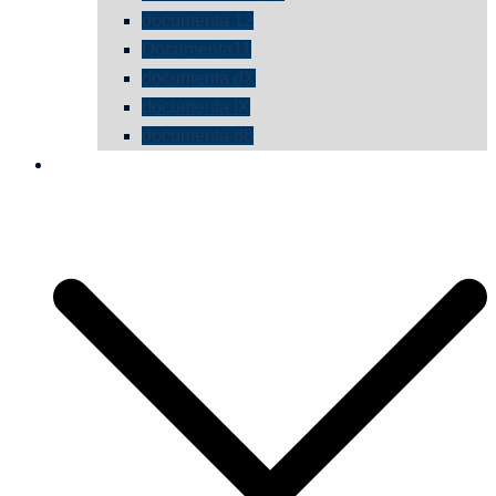
documenta 12
Documenta11
documenta dX
documenta IX
documenta d8
die vermessene mauer