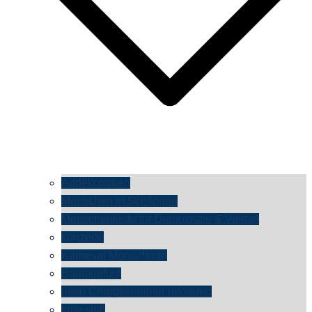
Angekommen
Menschen in Schildgen
Menschenkette für Demokratie & Vielfalt
konzerte
Karneval Monochrom
Baumgefühl
mein Chargesheimer reloaded
time shift