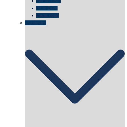
zweite Zelle
dritte Zelle
vierte Zelle
architektur