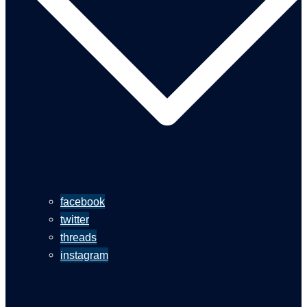
facebook
twitter
threads
instagram