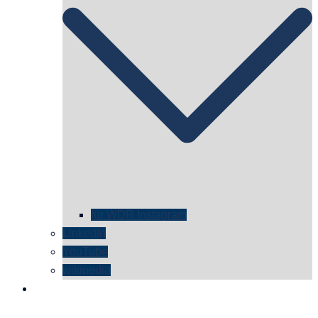
für WDR Instagram
LinkedIn
YouTube
wikipedia
kontakt