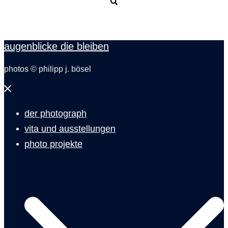
Suche
augenblicke die bleiben
photos © philipp j. bösel
Menü
schließen
der photograph
vita und ausstellungen
photo projekte