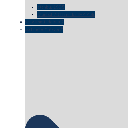
istanbul 1995
Istanbul 2015 in der IHK Köln
schwimmt Neptun?
„schnelle Antwort“