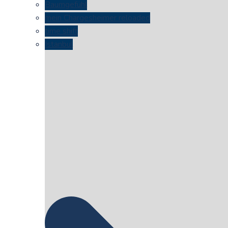
Baumgefühl
mein Chargesheimer reloaded
time shift
Istanbul