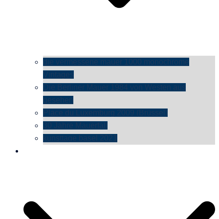
die vermessene mauer 1000 monochrome
Vintages
Die Berliner Mauer 1984 von Westen aus
gesehen
Place du Luxemburg 2009 (Brüssel)
30 Jahre Mauerfall
kunsttage basel 2021
social media