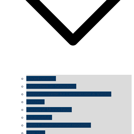
Angekommen
Menschen in Schildgen
Menschenkette für Demokratie & Vielfalt
konzerte
Karneval Monochrom
Baumgefühl
mein Chargesheimer reloaded
time shift