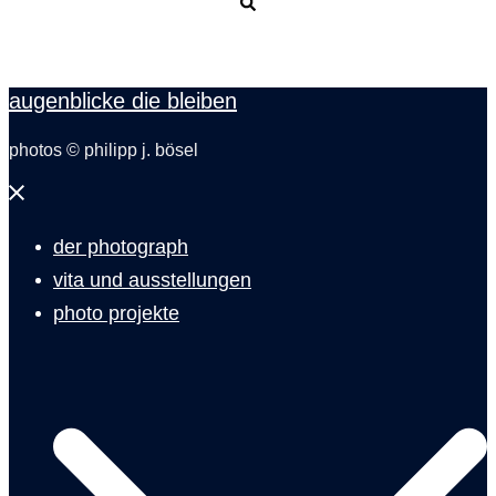
Suche
augenblicke die bleiben
photos © philipp j. bösel
Menü
schließen
der photograph
vita und ausstellungen
photo projekte