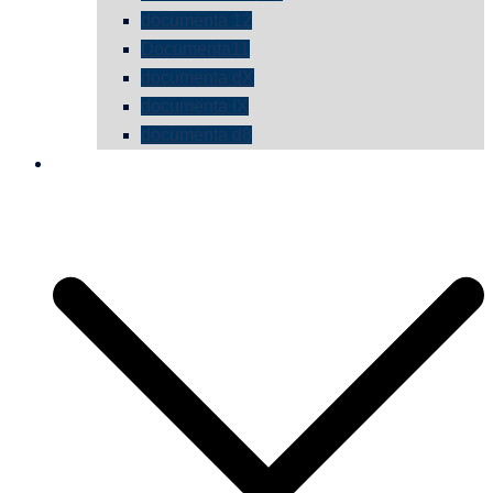
documenta 12
Documenta11
documenta dX
documenta IX
documenta d8
die vermessene mauer