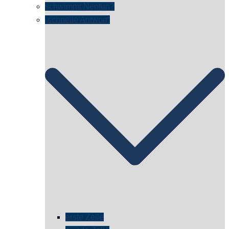
schwimmt Neptun?
„schnelle Antwort“
erste Zelle