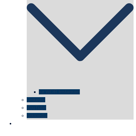
für WDR Instagram
LinkedIn
YouTube
wikipedia
kontakt