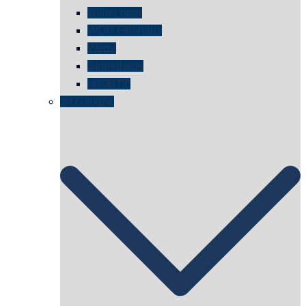
kölner oper
WDR Filmhaus
Wege
Strandhaus
unORTE
art cologne