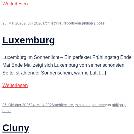
Weiterlesen
25. Mai 2026
2. Juli 2026
architecture
,
reports
Von
philipp j. bösel
Luxemburg
Luxemburg im Sonnenlicht – Ein perfekter Frühlingstag Ende
Mai Ende Mai zeigt sich Luxemburg von seiner schönsten
Seite: strahlender Sonnenschein, warme Luft […]
Weiterlesen
26. Oktober 2025
24. März 2026
architecture
,
exhibition
,
journey
Von
philipp j.
bösel
Cluny