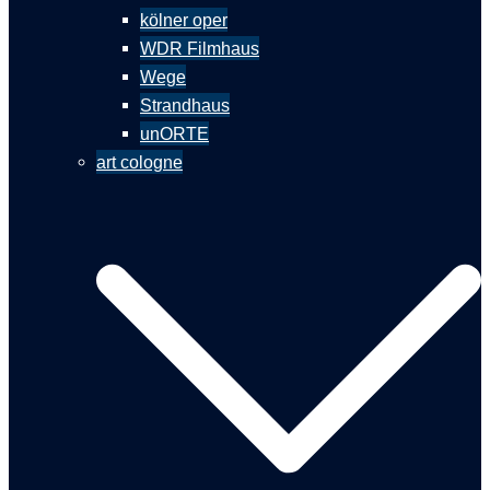
kölner oper
WDR Filmhaus
Wege
Strandhaus
unORTE
art cologne