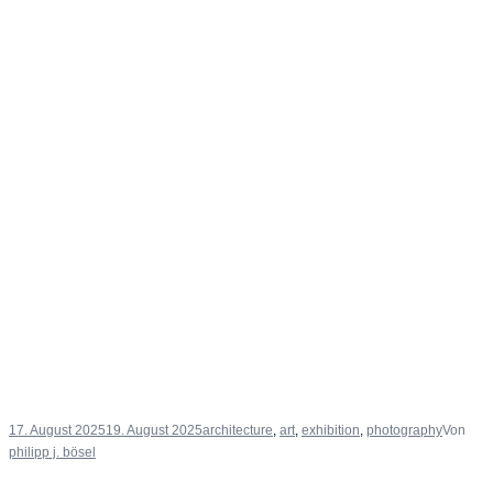
17. August 2025
19. August 2025
architecture
,
art
,
exhibition
,
photography
Von
philipp j. bösel