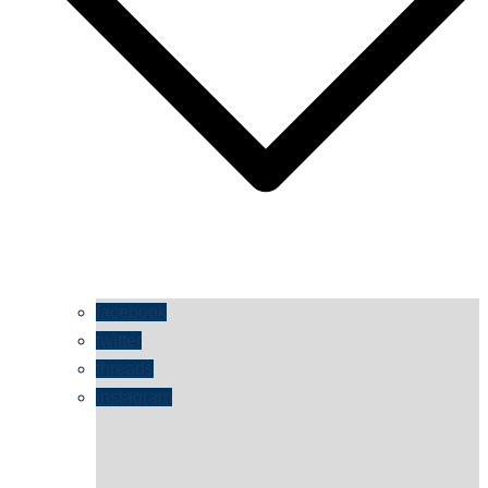
facebook
twitter
threads
instagram