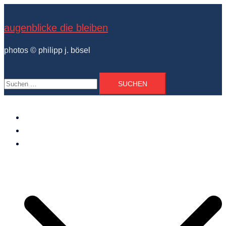
Zum
Inhalt
augenblicke die bleiben
springen
photos © philipp j. bösel
Suchen
nach:
der photograph
vita und ausstellungen
photo projekte