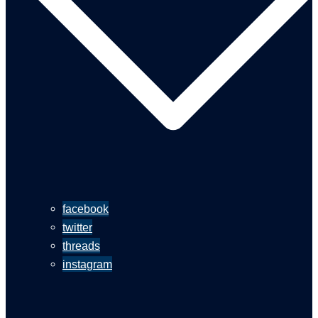
facebook
twitter
threads
instagram