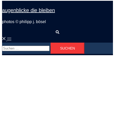
augenblicke die bleiben
photos © philipp j. bösel
Suche
Menü
Suchen
umschalten
nach: