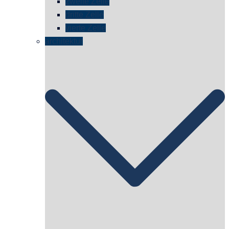
zweite Zelle
dritte Zelle
vierte Zelle
architektur