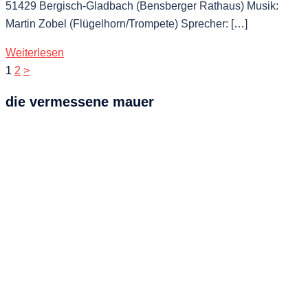
51429 Bergisch-Gladbach (Bensberger Rathaus) Musik:
Martin Zobel (Flügelhorn/Trompete) Sprecher: […]
Weiterlesen
Seitennummerierung
1
2
>
der
die vermessene mauer
Beiträge