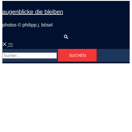
augenblicke die bleiben
photos © philipp j. bösel
Suche
Menü
Suchen
umschalten
nach: