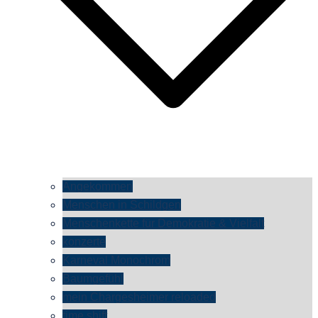
Angekommen
Menschen in Schildgen
Menschenkette für Demokratie & Vielfalt
konzerte
Karneval Monochrom
Baumgefühl
mein Chargesheimer reloaded
time shift