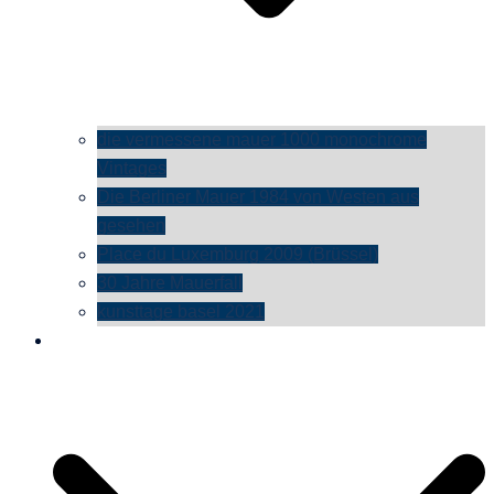
die vermessene mauer 1000 monochrome
Vintages
Die Berliner Mauer 1984 von Westen aus
gesehen
Place du Luxemburg 2009 (Brüssel)
30 Jahre Mauerfall
kunsttage basel 2021
social media