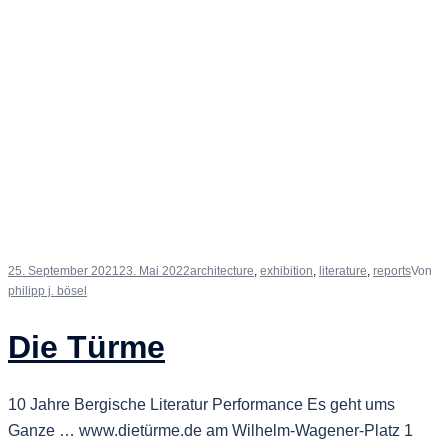
25. September 2021
23. Mai 2022
architecture
,
exhibition
,
literature
,
reports
Von
philipp j. bösel
Die Türme
10 Jahre Bergische Literatur Performance Es geht ums
Ganze … www.dietürme.de am Wilhelm-Wagener-Platz 1