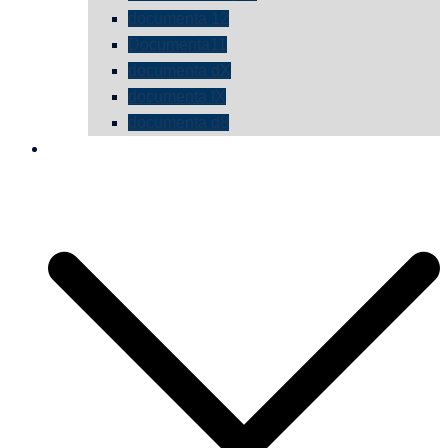
documenta 12
Documenta11
documenta dX
documenta IX
documenta d8
die vermessene mauer