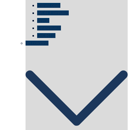
kölner oper
WDR Filmhaus
Wege
Strandhaus
unORTE
art cologne