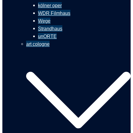
kölner oper
WDR Filmhaus
Wege
Strandhaus
unORTE
art cologne