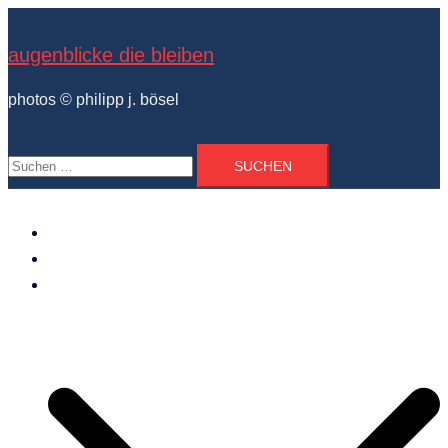
Zum
Inhalt
augenblicke die bleiben
springen
photos © philipp j. bösel
Suchen
nach:
der photograph
vita und ausstellungen
photo projekte