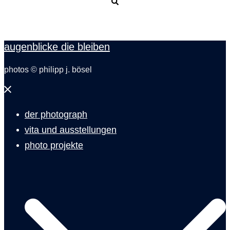
Suche
augenblicke die bleiben
photos © philipp j. bösel
Menü
schließen
der photograph
vita und ausstellungen
photo projekte