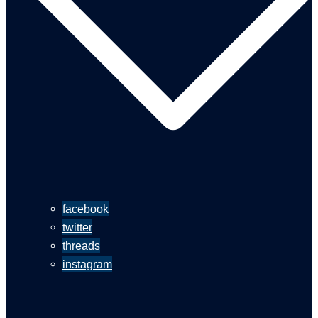
facebook
twitter
threads
instagram