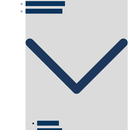
schwimmt Neptun?
„schnelle Antwort“
erste Zelle