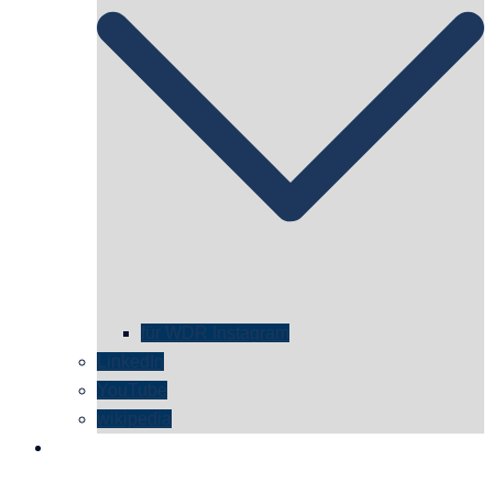
für WDR Instagram
LinkedIn
YouTube
wikipedia
kontakt