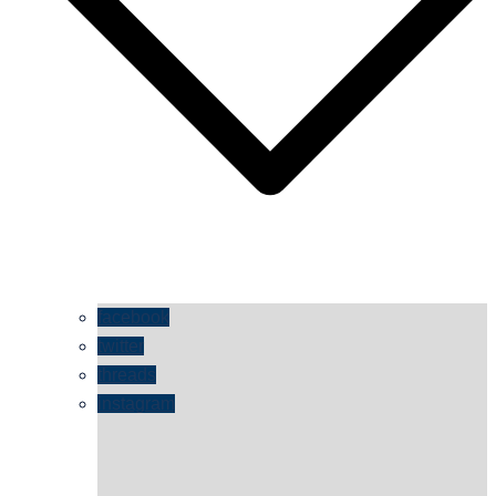
facebook
twitter
threads
instagram