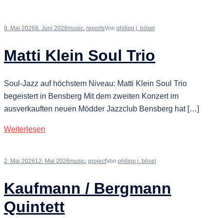
9. Mai 2026
8. Juni 2026
music
,
reports
Von
philipp j. bösel
Matti Klein Soul Trio
Soul-Jazz auf höchstem Niveau: Matti Klein Soul Trio
begeistert in Bensberg Mit dem zweiten Konzert im
ausverkauften neuen Mödder Jazzclub Bensberg hat […]
Weiterlesen
2. Mai 2026
12. Mai 2026
music
,
project
Von
philipp j. bösel
Kaufmann / Bergmann
Quintett