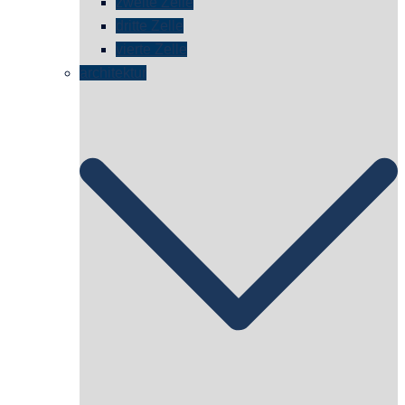
zweite Zelle
dritte Zelle
vierte Zelle
architektur