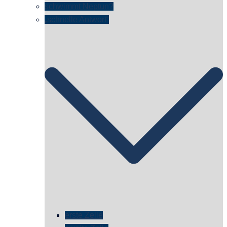
schwimmt Neptun?
„schnelle Antwort“
erste Zelle