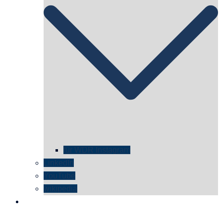
für WDR Instagram
LinkedIn
YouTube
wikipedia
kontakt