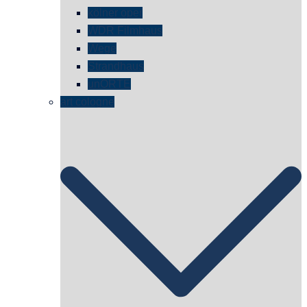
kölner oper
WDR Filmhaus
Wege
Strandhaus
unORTE
art cologne