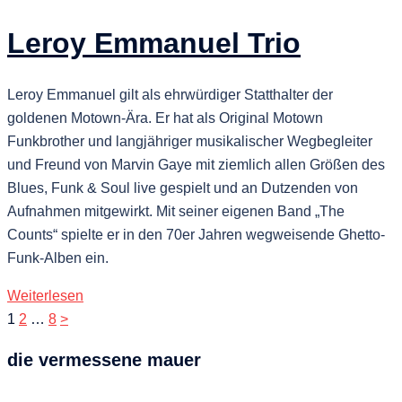
Leroy Emmanuel Trio
Leroy Emmanuel gilt als ehrwürdiger Statthalter der
goldenen Motown-Ära. Er hat als Original Motown
Funkbrother und langjähriger musikalischer Wegbegleiter
und Freund von Marvin Gaye mit ziemlich allen Größen des
Blues, Funk & Soul live gespielt und an Dutzenden von
Aufnahmen mitgewirkt. Mit seiner eigenen Band „The
Counts“ spielte er in den 70er Jahren wegweisende Ghetto-
Funk-Alben ein.
Weiterlesen
Seitennummerierung
1
2
…
8
>
der
die vermessene mauer
Beiträge