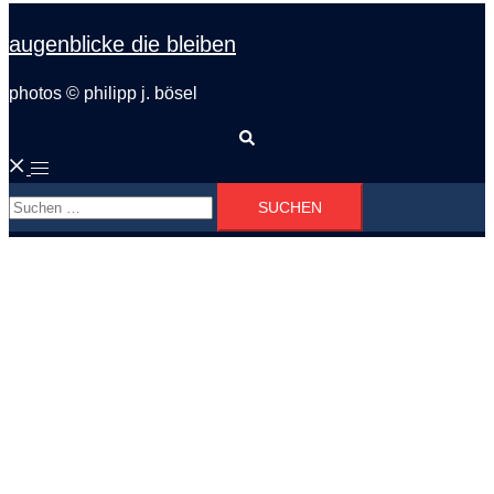
augenblicke die bleiben
photos © philipp j. bösel
Suche
Menü
Suchen
umschalten
nach: