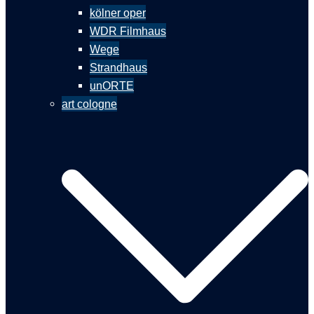
kölner oper
WDR Filmhaus
Wege
Strandhaus
unORTE
art cologne