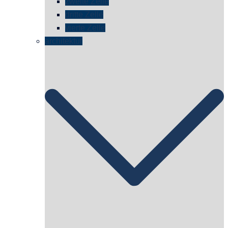
zweite Zelle
dritte Zelle
vierte Zelle
architektur