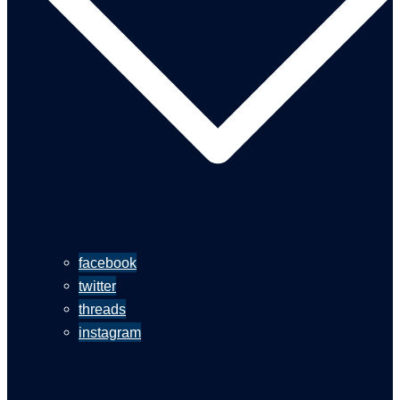
facebook
twitter
threads
instagram