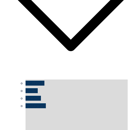
facebook
twitter
threads
instagram