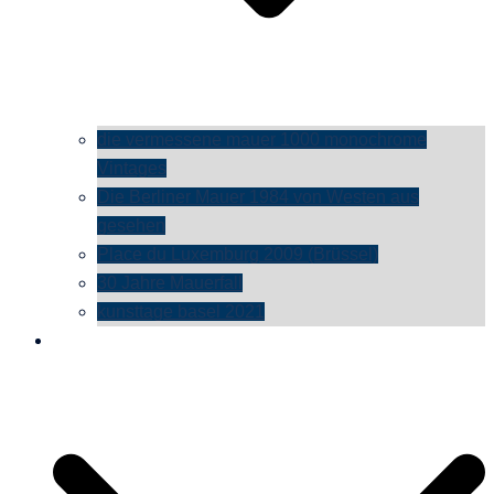
die vermessene mauer 1000 monochrome
Vintages
Die Berliner Mauer 1984 von Westen aus
gesehen
Place du Luxemburg 2009 (Brüssel)
30 Jahre Mauerfall
kunsttage basel 2021
social media