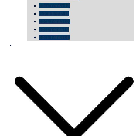
documenta 12
Documenta11
documenta dX
documenta IX
documenta d8
die vermessene mauer