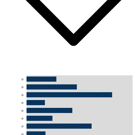
Angekommen
Menschen in Schildgen
Menschenkette für Demokratie & Vielfalt
konzerte
Karneval Monochrom
Baumgefühl
mein Chargesheimer reloaded
time shift