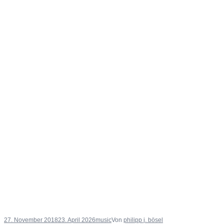
27. November 2018
23. April 2026
music
Von
philipp j. bösel