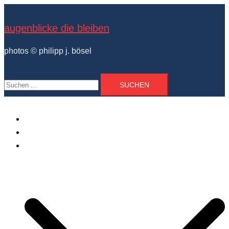
Zum
Inhalt
augenblicke die bleiben
springen
photos © philipp j. bösel
Suchen
nach:
der photograph
vita und ausstellungen
photo projekte