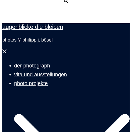
Suche
augenblicke die bleiben
photos © philipp j. bösel
Menü
schließen
der photograph
vita und ausstellungen
photo projekte