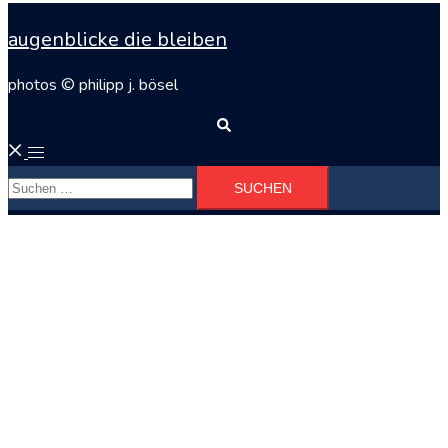
augenblicke die bleiben
photos © philipp j. bösel
Suche
Menü
Suchen
umschalten
nach: