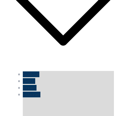
facebook
twitter
threads
instagram