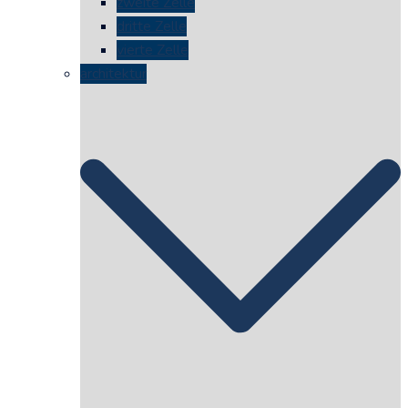
zweite Zelle
dritte Zelle
vierte Zelle
architektur