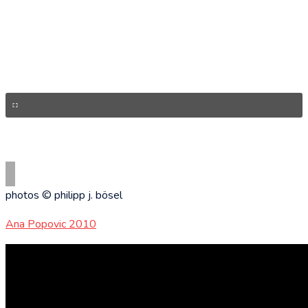
photos © philipp j. bösel
Ana Popovic 2010