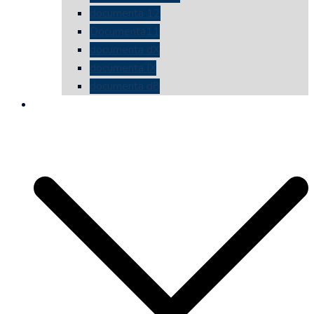
documenta 12
Documenta11
documenta dX
documenta IX
documenta d8
die vermessene mauer