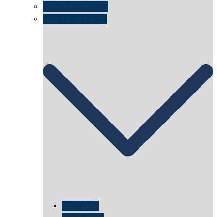
schwimmt Neptun?
„schnelle Antwort“
erste Zelle