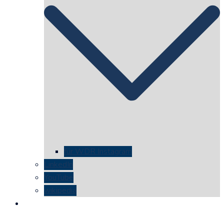
für WDR Instagram
LinkedIn
YouTube
wikipedia
kontakt