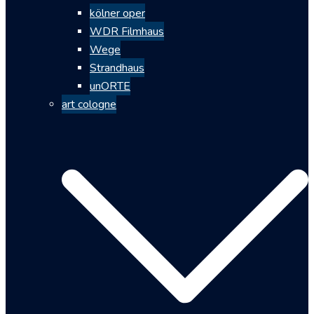
kölner oper
WDR Filmhaus
Wege
Strandhaus
unORTE
art cologne