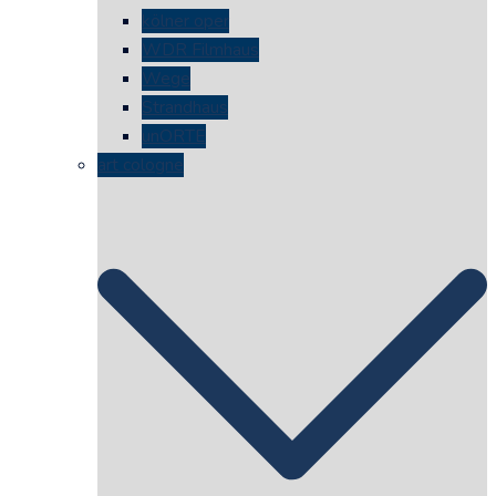
kölner oper
WDR Filmhaus
Wege
Strandhaus
unORTE
art cologne