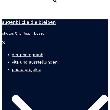
Suche
augenblicke die bleiben
photos © philipp j. bösel
Menü
schließen
der photograph
vita und ausstellungen
photo projekte