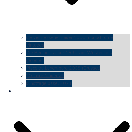
die vermessene mauer 1000 monochrome
Vintages
Die Berliner Mauer 1984 von Westen aus
gesehen
Place du Luxemburg 2009 (Brüssel)
30 Jahre Mauerfall
kunsttage basel 2021
social media