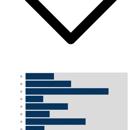
Angekommen
Menschen in Schildgen
Menschenkette für Demokratie & Vielfalt
konzerte
Karneval Monochrom
Baumgefühl
mein Chargesheimer reloaded
time shift