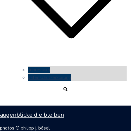
impressum
datenschutzerklärung
Suche
augenblicke die bleiben
photos © philipp j. bösel