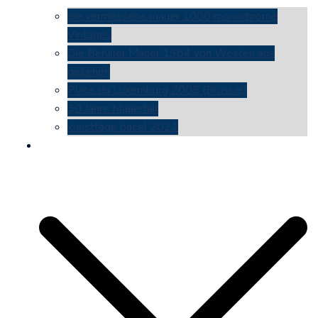
die vermessene mauer 1000 monochrome
Vintages
Die Berliner Mauer 1984 von Westen aus
gesehen
Place du Luxemburg 2009 (Brüssel)
30 Jahre Mauerfall
kunsttage basel 2021
social media