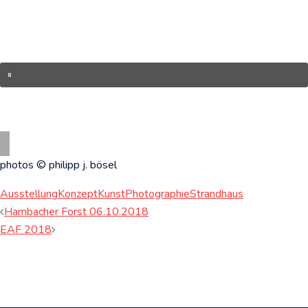
photos © philipp j. bösel
Ausstellung
Konzept
Kunst
Photographie
Strandhaus
Beitragsnavigation
Hambacher Forst 06.10.2018
EAF 2018