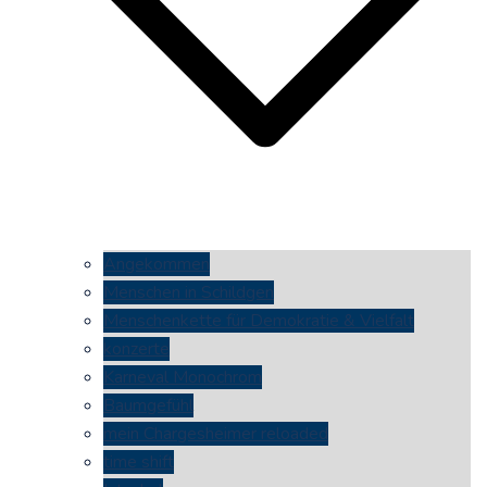
Angekommen
Menschen in Schildgen
Menschenkette für Demokratie & Vielfalt
konzerte
Karneval Monochrom
Baumgefühl
mein Chargesheimer reloaded
time shift