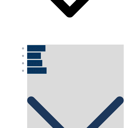
facebook
twitter
threads
instagram