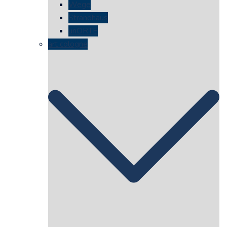
Wege
Strandhaus
unORTE
art cologne