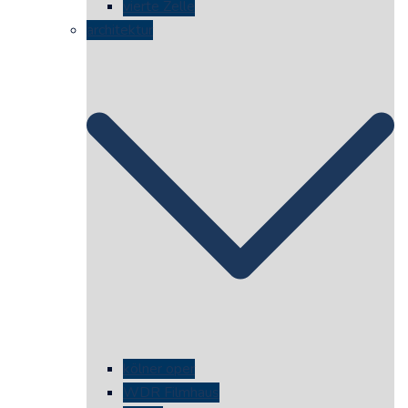
vierte Zelle
architektur
kölner oper
WDR Filmhaus