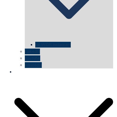
für WDR Instagram
LinkedIn
YouTube
wikipedia
kontakt