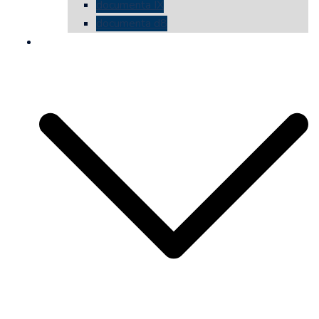
documenta IX
documenta d8
die vermessene mauer