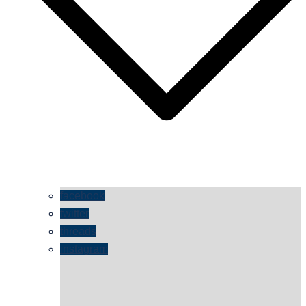
facebook
twitter
threads
instagram