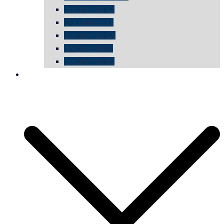
documenta 12
Documenta11
documenta dX
documenta IX
documenta d8
die vermessene mauer