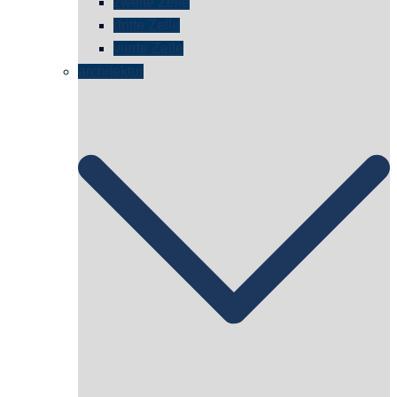
zweite Zelle
dritte Zelle
vierte Zelle
architektur