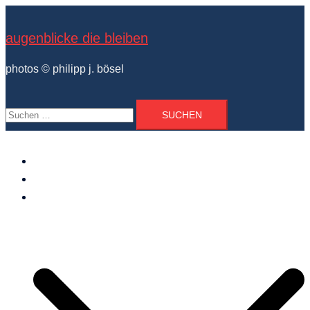
Zum
Inhalt
augenblicke die bleiben
springen
photos © philipp j. bösel
Suchen
nach:
der photograph
vita und ausstellungen
photo projekte