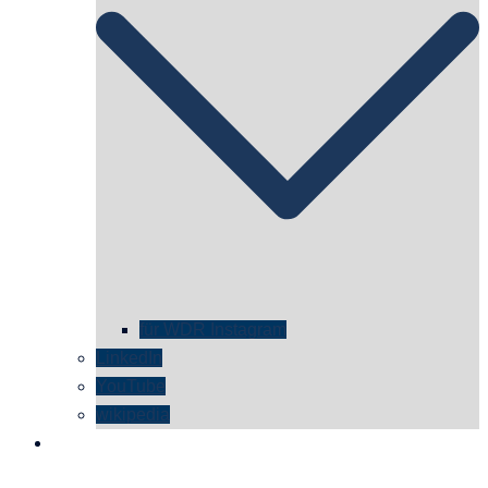
für WDR Instagram
LinkedIn
YouTube
wikipedia
kontakt