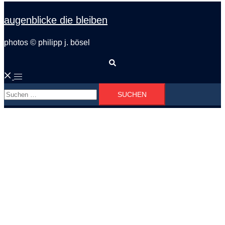
augenblicke die bleiben
photos © philipp j. bösel
Suche
Menü
Suchen
umschalten
nach: