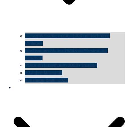
die vermessene mauer 1000 monochrome
Vintages
Die Berliner Mauer 1984 von Westen aus
gesehen
Place du Luxemburg 2009 (Brüssel)
30 Jahre Mauerfall
kunsttage basel 2021
social media