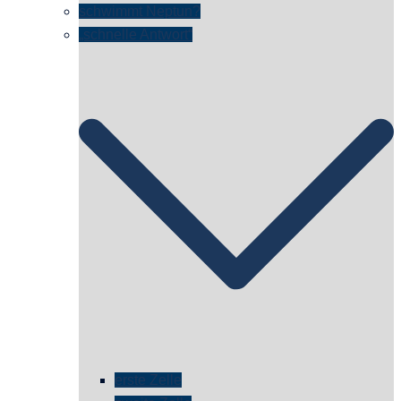
schwimmt Neptun?
„schnelle Antwort“
erste Zelle