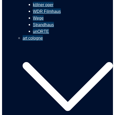
kölner oper
WDR Filmhaus
Wege
Strandhaus
unORTE
art cologne