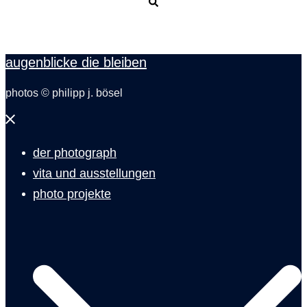
Suche
augenblicke die bleiben
photos © philipp j. bösel
Menü
schließen
der photograph
vita und ausstellungen
photo projekte