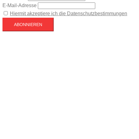
E-Mail-Adresse
Hiermit akzeptiere ich die Datenschutzbestimmungen
Köln
Köln
00:34,
August 8, 2026
16
°C
Klarer Himmel
73 %
1023 mb
3 mph
Wind Gust
5 mph
Clouds
2%