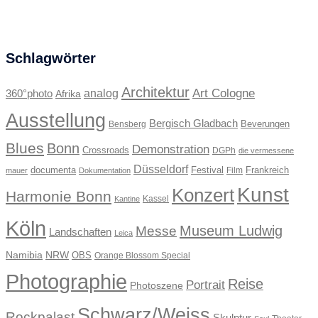
Schlagwörter
Architektur
Art Cologne
360°photo
analog
Afrika
Ausstellung
Bergisch Gladbach
Beverungen
Bensberg
Blues
Bonn
Demonstration
Crossroads
DGPh
die vermessene
Düsseldorf
documenta
Festival
Frankreich
Film
mauer
Dokumentation
Kunst
Konzert
Harmonie Bonn
Kassel
Kantine
Köln
Museum Ludwig
Messe
Landschaften
Leica
Namibia
NRW
OBS
Orange Blossom Special
Photographie
Reise
Portrait
Photoszene
Schwarz/Weiss
Rockpalast