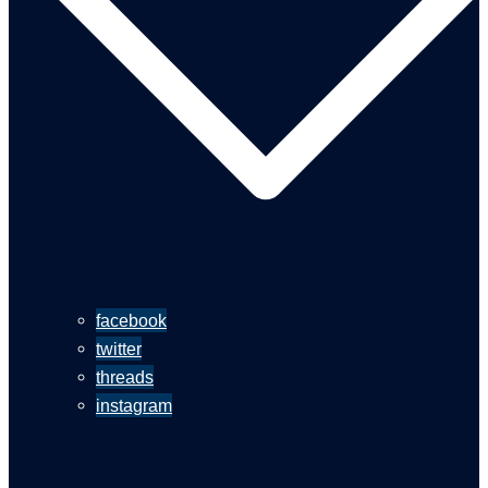
facebook
twitter
threads
instagram