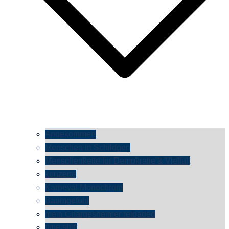
Angekommen
Menschen in Schildgen
Menschenkette für Demokratie & Vielfalt
konzerte
Karneval Monochrom
Baumgefühl
mein Chargesheimer reloaded
time shift