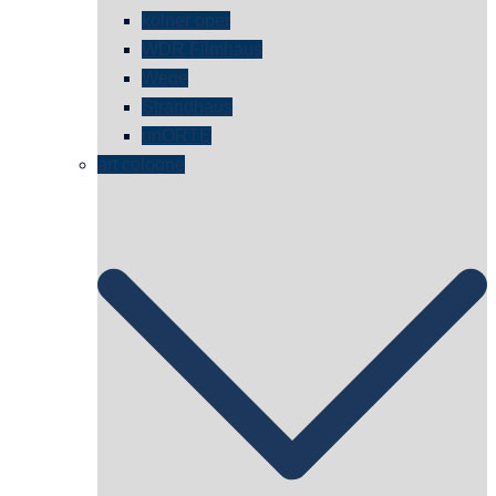
kölner oper
WDR Filmhaus
Wege
Strandhaus
unORTE
art cologne