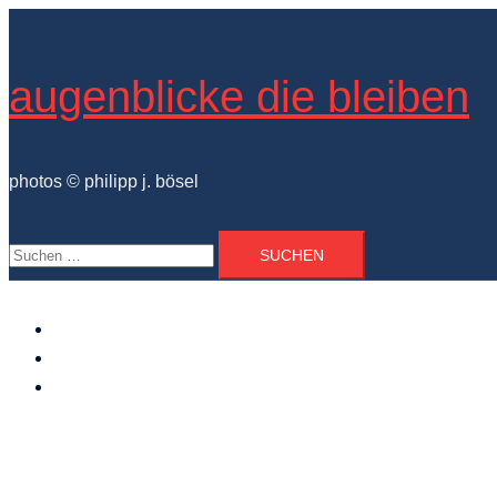
Zum
Inhalt
springen
augenblicke die bleiben
photos © philipp j. bösel
Suchen
nach:
der photograph
vita und ausstellungen
photo projekte