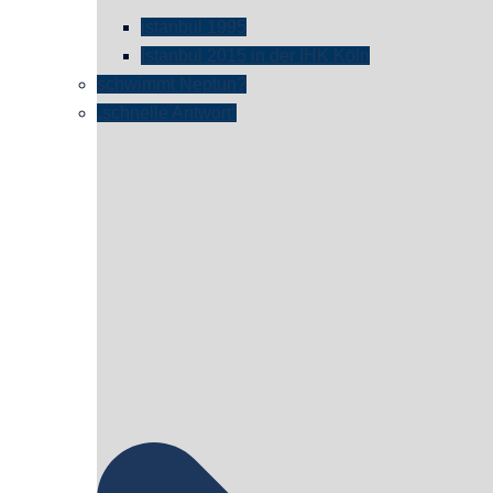
istanbul 1995
Istanbul 2015 in der IHK Köln
schwimmt Neptun?
„schnelle Antwort“