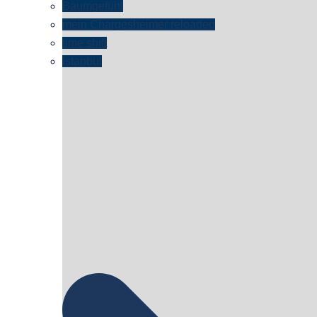
Baumgefühl
mein Chargesheimer reloaded
time shift
Istanbul