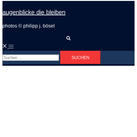
augenblicke die bleiben
photos © philipp j. bösel
Suche
Menü
Suchen
umschalten
nach: