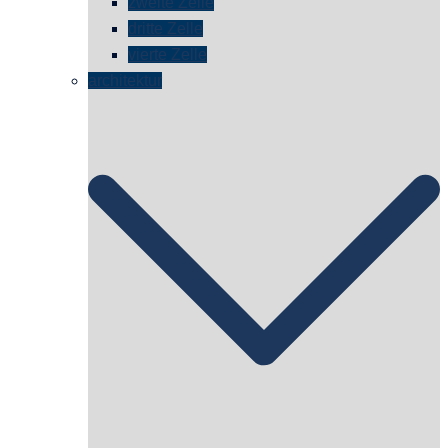
zweite Zelle
dritte Zelle
vierte Zelle
architektur