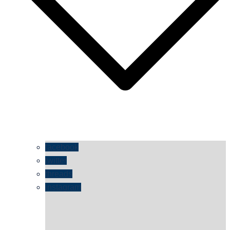
facebook
twitter
threads
instagram