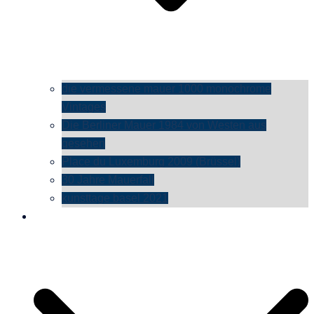
die vermessene mauer 1000 monochrome
Vintages
Die Berliner Mauer 1984 von Westen aus
gesehen
Place du Luxemburg 2009 (Brüssel)
30 Jahre Mauerfall
kunsttage basel 2021
social media