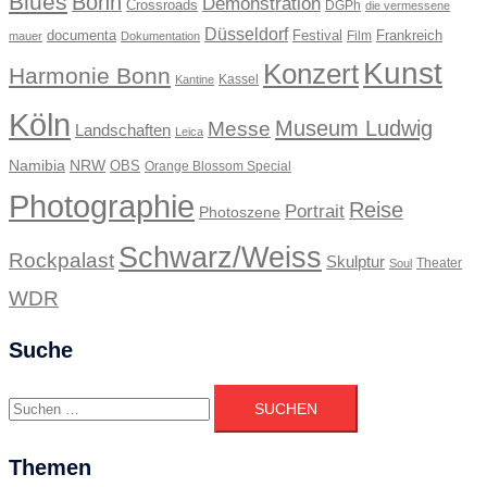
Blues
Bonn
Demonstration
Crossroads
DGPh
die vermessene
Düsseldorf
documenta
Festival
Frankreich
Film
mauer
Dokumentation
Kunst
Konzert
Harmonie Bonn
Kassel
Kantine
Köln
Museum Ludwig
Messe
Landschaften
Leica
Namibia
NRW
OBS
Orange Blossom Special
Photographie
Reise
Portrait
Photoszene
Schwarz/Weiss
Rockpalast
Skulptur
Theater
Soul
WDR
Suche
Suchen
nach:
Themen