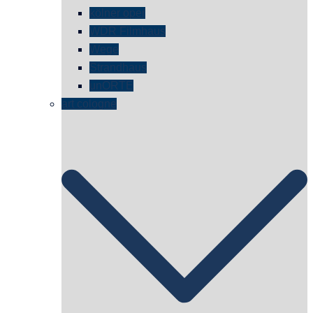
kölner oper
WDR Filmhaus
Wege
Strandhaus
unORTE
art cologne