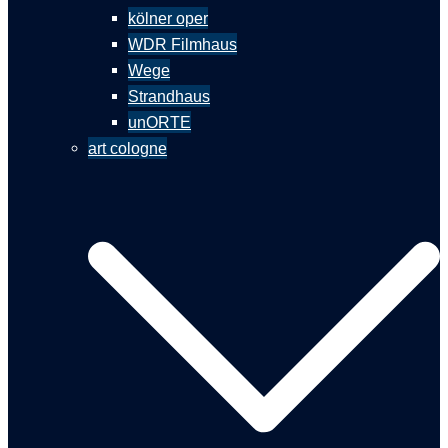
kölner oper
WDR Filmhaus
Wege
Strandhaus
unORTE
art cologne