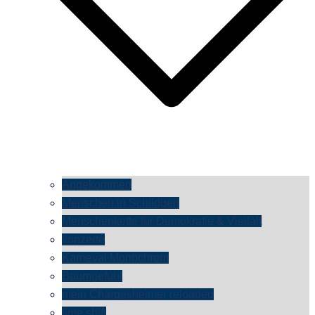
Angekommen
Menschen in Schildgen
Menschenkette für Demokratie & Vielfalt
konzerte
Karneval Monochrom
Baumgefühl
mein Chargesheimer reloaded
time shift