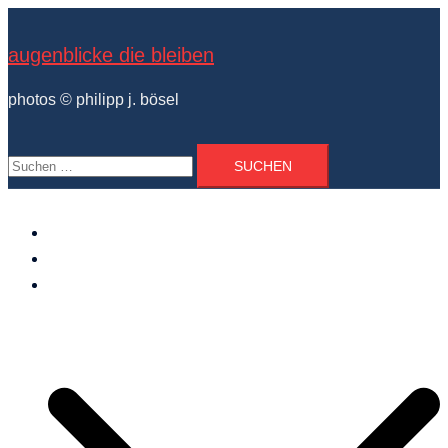
Zum
Inhalt
augenblicke die bleiben
springen
photos © philipp j. bösel
Suchen
nach:
der photograph
vita und ausstellungen
photo projekte