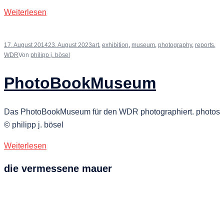
Weiterlesen
17. August 2014
23. August 2023
art
,
exhibition
,
museum
,
photography
,
reports
,
WDR
Von
philipp j. bösel
PhotoBookMuseum
Das PhotoBookMuseum für den WDR photographiert. photos
© philipp j. bösel
Weiterlesen
die vermessene mauer