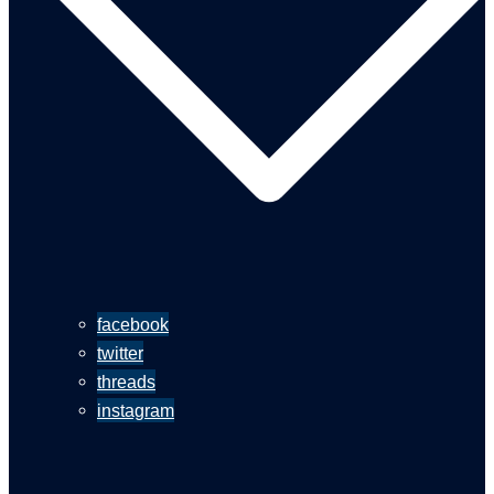
facebook
twitter
threads
instagram