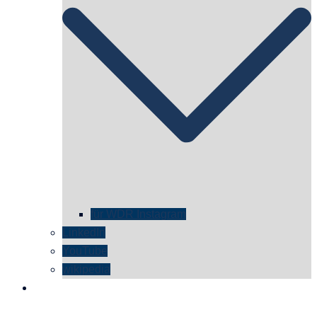
für WDR Instagram
LinkedIn
YouTube
wikipedia
kontakt