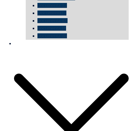
documenta 12
Documenta11
documenta dX
documenta IX
documenta d8
die vermessene mauer