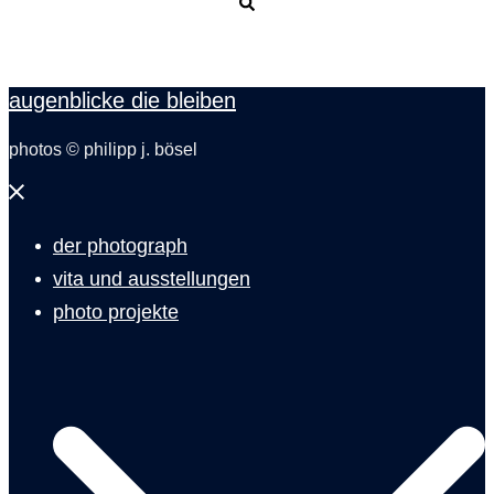
Suche
augenblicke die bleiben
photos © philipp j. bösel
Menü
schließen
der photograph
vita und ausstellungen
photo projekte