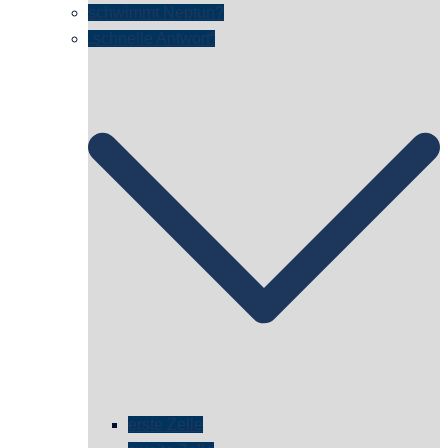
schwimmt Neptun?
„schnelle Antwort“
erste Zelle