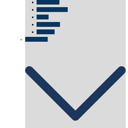
kölner oper
WDR Filmhaus
Wege
Strandhaus
unORTE
art cologne