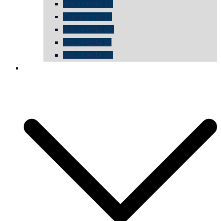
documenta 12
Documenta11
documenta dX
documenta IX
documenta d8
die vermessene mauer