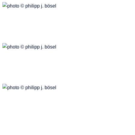
New York
Reisen
Heumarkt
Räume
philipp j. bösel
photography