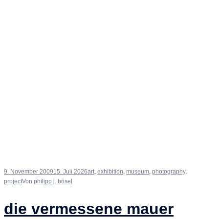
9. November 2009
15. Juli 2026
art
,
exhibition
,
museum
,
photography
,
project
Von
philipp j. bösel
die vermessene mauer