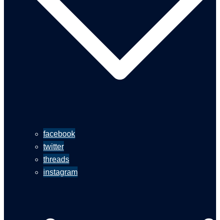
facebook
twitter
threads
instagram