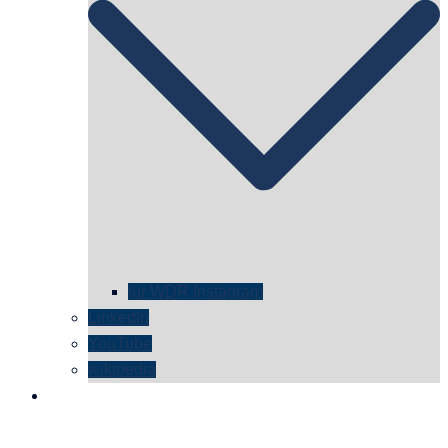
für WDR Instagram
LinkedIn
YouTube
wikipedia
kontakt