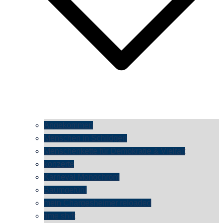
Angekommen
Menschen in Schildgen
Menschenkette für Demokratie & Vielfalt
konzerte
Karneval Monochrom
Baumgefühl
mein Chargesheimer reloaded
time shift