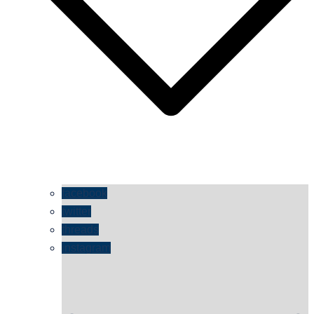
facebook
twitter
threads
instagram