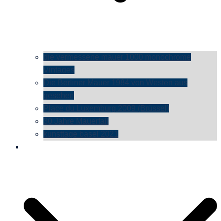
die vermessene mauer 1000 monochrome
Vintages
Die Berliner Mauer 1984 von Westen aus
gesehen
Place du Luxemburg 2009 (Brüssel)
30 Jahre Mauerfall
kunsttage basel 2021
social media