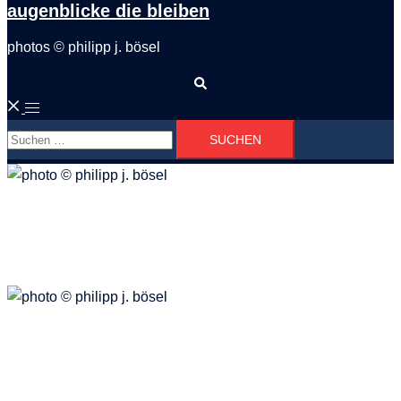
augenblicke die bleiben
photos © philipp j. bösel
Suche
Menü
Suchen
umschalten
nach:
Severinsbrücke
Architektur
Rockpalast
Event