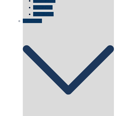
zweite Zelle
dritte Zelle
vierte Zelle
architektur