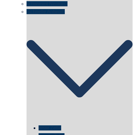
schwimmt Neptun?
„schnelle Antwort“
erste Zelle