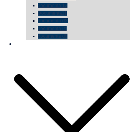
documenta 12
Documenta11
documenta dX
documenta IX
documenta d8
die vermessene mauer