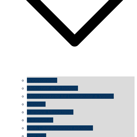
Angekommen
Menschen in Schildgen
Menschenkette für Demokratie & Vielfalt
konzerte
Karneval Monochrom
Baumgefühl
mein Chargesheimer reloaded
time shift