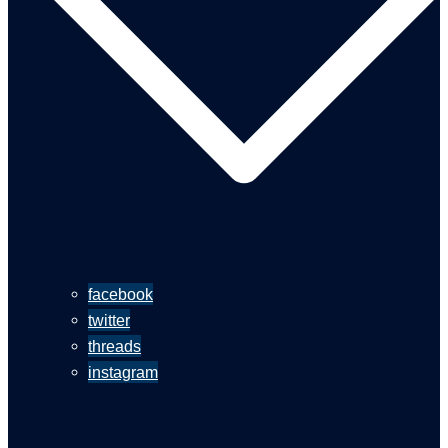
facebook
twitter
threads
instagram