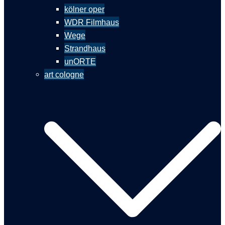
kölner oper
WDR Filmhaus
Wege
Strandhaus
unORTE
art cologne