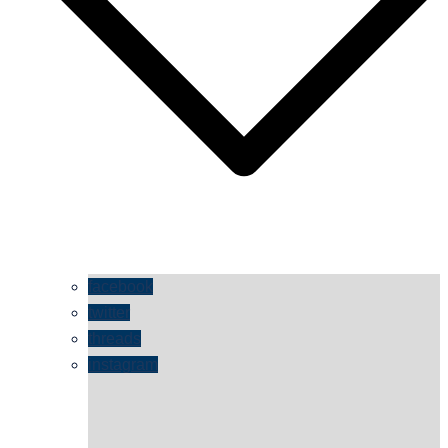
facebook
twitter
threads
instagram