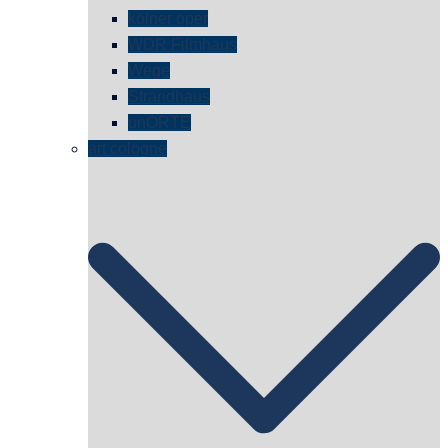
kölner oper
WDR Filmhaus
Wege
Strandhaus
unORTE
art cologne