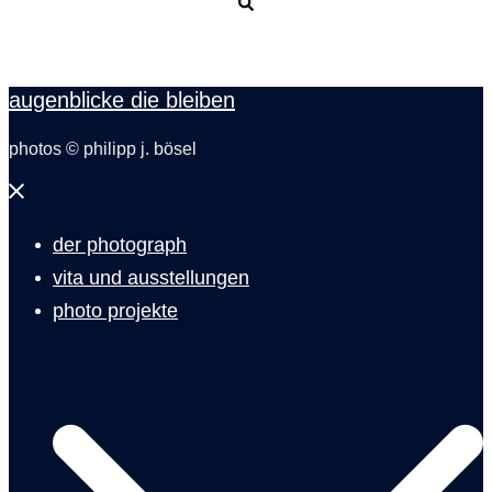
Suche
augenblicke die bleiben
photos © philipp j. bösel
Menü
schließen
der photograph
vita und ausstellungen
photo projekte