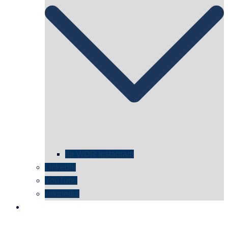
für WDR Instagram
LinkedIn
YouTube
wikipedia
kontakt