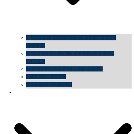
die vermessene mauer 1000 monochrome
Vintages
Die Berliner Mauer 1984 von Westen aus
gesehen
Place du Luxemburg 2009 (Brüssel)
30 Jahre Mauerfall
kunsttage basel 2021
social media