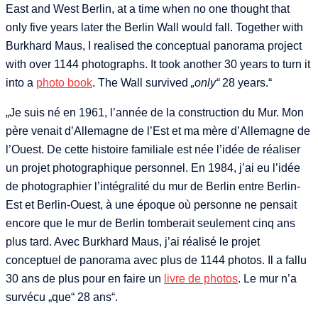
East and West Berlin, at a time when no one thought that
only five years later the Berlin Wall would fall. Together with
Burkhard Maus, I realised the conceptual panorama project
with over 1144 photographs. It took another 30 years to turn it
into a
photo book
. The Wall survived
„only“
28 years.“
„Je suis né en 1961, l’année de la construction du Mur. Mon
père venait d’Allemagne de l’Est et ma mère d’Allemagne de
l’Ouest. De cette histoire familiale est née l’idée de réaliser
un projet photographique personnel. En 1984, j’ai eu l’idée
de photographier l’intégralité du mur de Berlin entre Berlin-
Est et Berlin-Ouest, à une époque où personne ne pensait
encore que le mur de Berlin tomberait seulement cinq ans
plus tard. Avec Burkhard Maus, j’ai réalisé le projet
conceptuel de panorama avec plus de 1144 photos. Il a fallu
30 ans de plus pour en faire un
livre de photos
. Le mur n’a
survécu „que“ 28 ans“.