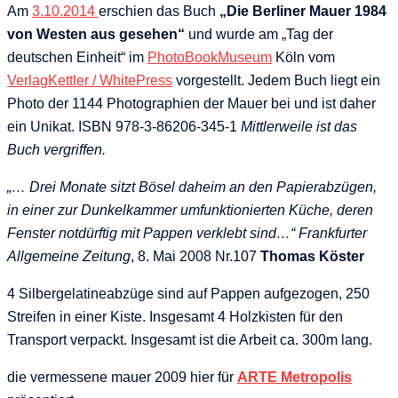
Am
3.10.2014
erschien das Buch
„Die Berliner Mauer 1984
von Westen aus gesehen“
und wurde am „Tag der
deutschen Einheit“ im
PhotoBookMuseum
Köln vom
VerlagKettler / WhitePress
vorgestellt. Jedem Buch liegt ein
Photo der 1144 Photographien der Mauer bei und ist daher
ein Unikat. ISBN 978-3-86206-345-1
Mittlerweile ist das
Buch vergriffen.
„… Drei Monate sitzt Bösel daheim an den Papierabzügen,
in einer zur Dunkelkammer umfunktionierten Küche, deren
Fenster notdürftig mit Pappen verklebt sind…“
Frankfurter
Allgemeine Zeitung
, 8. Mai 2008 Nr.107
Thomas Köster
4
Silbergelatineabzüge sind auf Pappen aufgezogen
, 250
Streifen in einer Kiste. Insgesamt 4 Holzkisten für den
Transport verpackt.
Insgesamt ist die Arbeit ca. 300m lang.
die vermessene mauer 2009 hier für
ARTE Metropolis