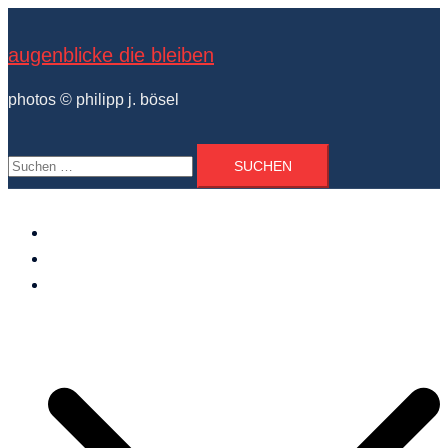
Zum
Inhalt
augenblicke die bleiben
springen
photos © philipp j. bösel
Suchen
nach:
der photograph
vita und ausstellungen
photo projekte