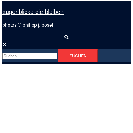
augenblicke die bleiben
photos © philipp j. bösel
Suche
Menü
Suchen
umschalten
nach: