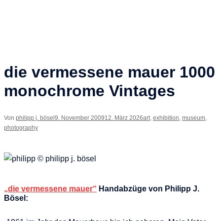
die vermessene mauer 1000
monochrome Vintages
Von
philipp j. bösel
9. November 2009
12. März 2026
art
,
exhibition
,
museum
,
photography
„die vermessene mauer“
Handabzüge von Philipp J.
Bösel: