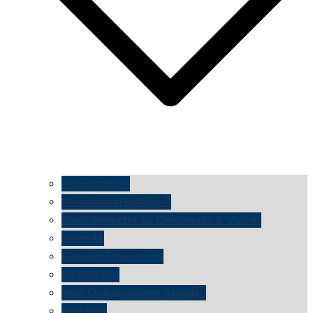
Angekommen
Menschen in Schildgen
Menschenkette für Demokratie & Vielfalt
konzerte
Karneval Monochrom
Baumgefühl
mein Chargesheimer reloaded
time shift