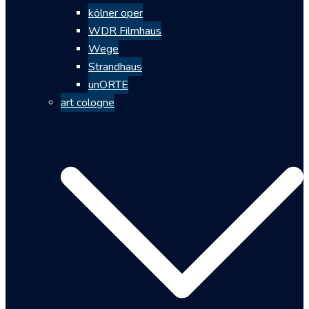
kölner oper
WDR Filmhaus
Wege
Strandhaus
unORTE
art cologne