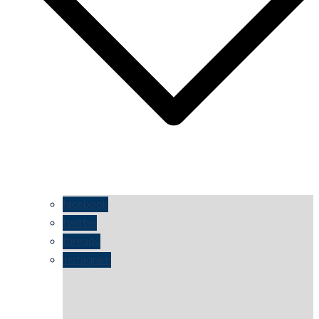
facebook
twitter
threads
instagram