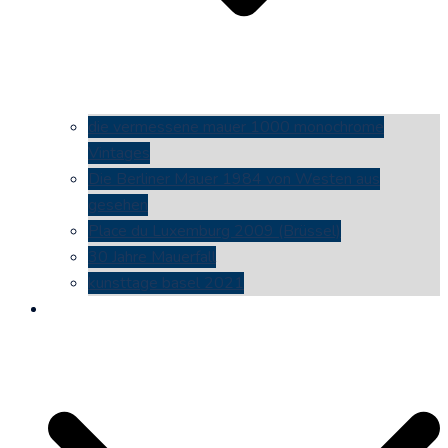
die vermessene mauer 1000 monochrome
Vintages
Die Berliner Mauer 1984 von Westen aus
gesehen
Place du Luxemburg 2009 (Brüssel)
30 Jahre Mauerfall
kunsttage basel 2021
social media