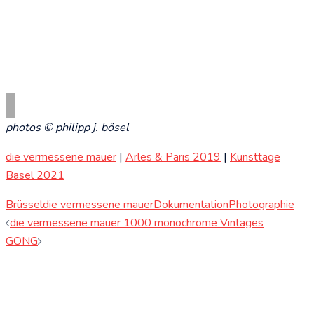
photos © philipp j. bösel
die vermessene mauer
|
Arles & Paris 2019
|
Kunsttage
Basel 2021
Brüssel
die vermessene mauer
Dokumentation
Photographie
Beitragsnavigation
die vermessene mauer 1000 monochrome Vintages
GONG