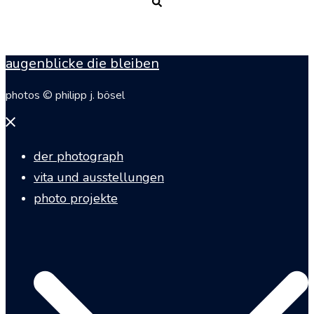
Suche
augenblicke die bleiben
photos © philipp j. bösel
Menü
schließen
der photograph
vita und ausstellungen
photo projekte