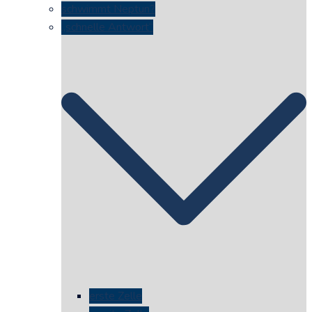
schwimmt Neptun?
„schnelle Antwort“
erste Zelle