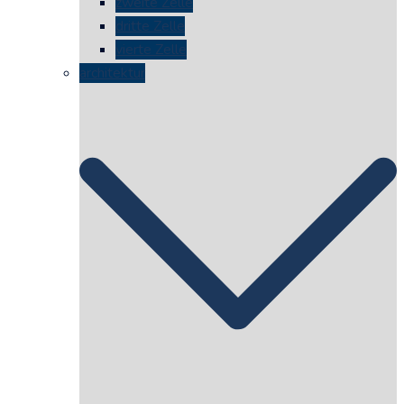
zweite Zelle
dritte Zelle
vierte Zelle
architektur