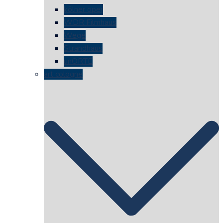
kölner oper
WDR Filmhaus
Wege
Strandhaus
unORTE
art cologne