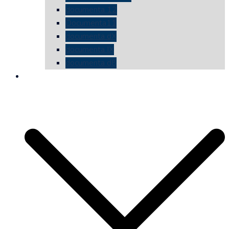
documenta 12
Documenta11
documenta dX
documenta IX
documenta d8
die vermessene mauer