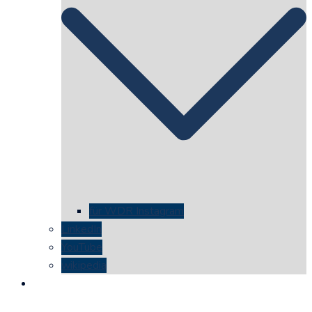
für WDR Instagram
LinkedIn
YouTube
wikipedia
kontakt