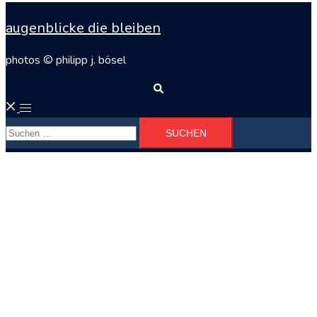
augenblicke die bleiben
photos © philipp j. bösel
Suche
Menü
Suchen
umschalten
nach: