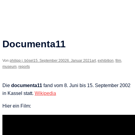
Documenta11
Von
philipp j. bösel
15. September 2002
6. Januar 2021
art
,
exhibition
,
film
,
museum
,
reports
Die
documenta11
fand vom 8. Juni bis 15. September 2002
in Kassel statt.
Wikipedia
Hier ein Film: