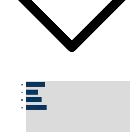
facebook
twitter
threads
instagram