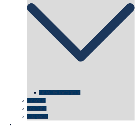
für WDR Instagram
LinkedIn
YouTube
wikipedia
kontakt