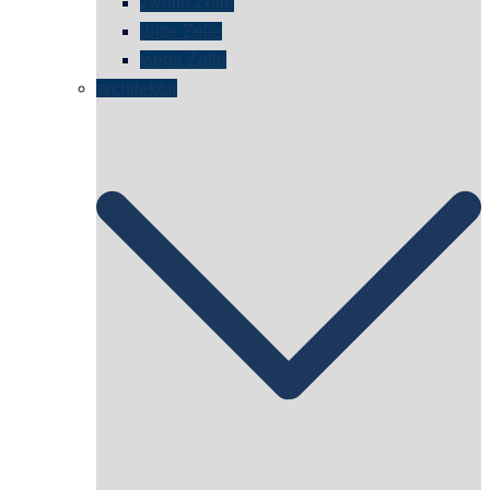
zweite Zelle
dritte Zelle
vierte Zelle
architektur