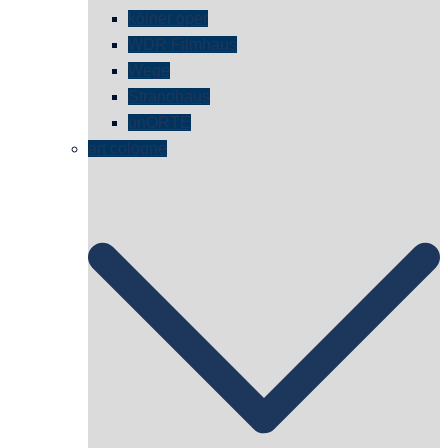
kölner oper
WDR Filmhaus
Wege
Strandhaus
unORTE
art cologne