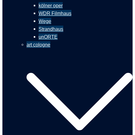
kölner oper
WDR Filmhaus
Wege
Strandhaus
unORTE
art cologne