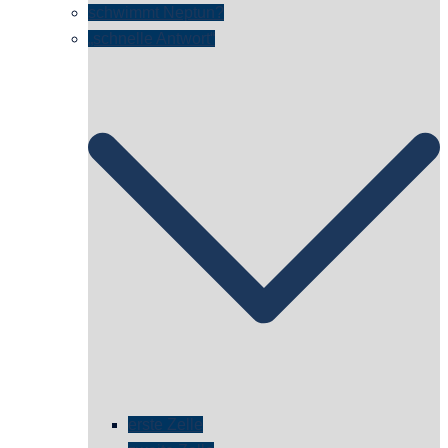
schwimmt Neptun?
„schnelle Antwort“
erste Zelle