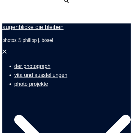
Suche
augenblicke die bleiben
photos © philipp j. bösel
Menü
schließen
der photograph
vita und ausstellungen
photo projekte