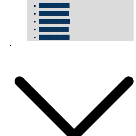
documenta 12
Documenta11
documenta dX
documenta IX
documenta d8
die vermessene mauer