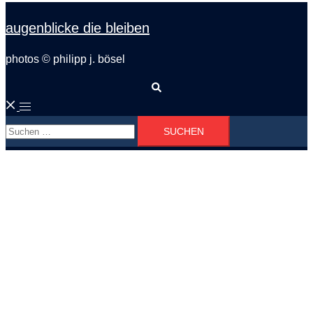
augenblicke die bleiben
photos © philipp j. bösel
Suche
Menü
Suchen
umschalten
nach: