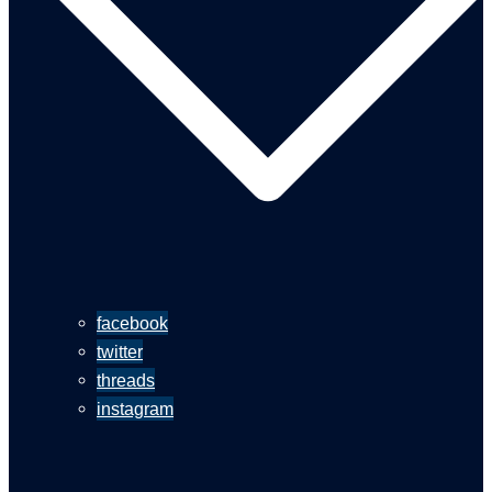
facebook
twitter
threads
instagram