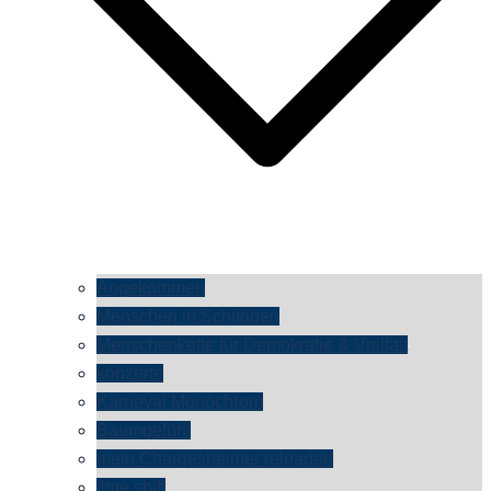
Angekommen
Menschen in Schildgen
Menschenkette für Demokratie & Vielfalt
konzerte
Karneval Monochrom
Baumgefühl
mein Chargesheimer reloaded
time shift