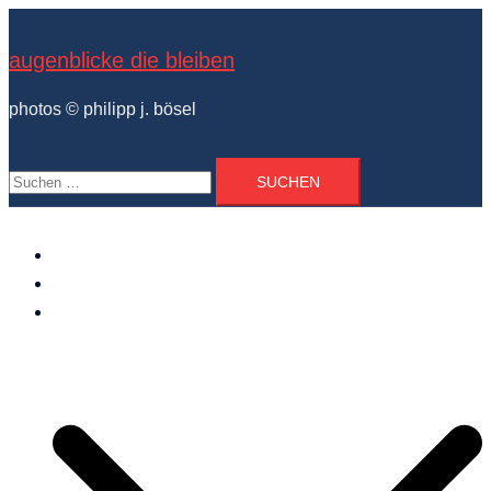
Zum
Inhalt
augenblicke die bleiben
springen
photos © philipp j. bösel
Suchen
nach:
der photograph
vita und ausstellungen
photo projekte