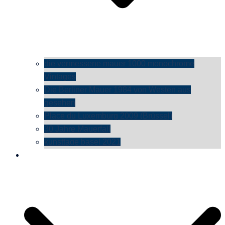
die vermessene mauer 1000 monochrome
Vintages
Die Berliner Mauer 1984 von Westen aus
gesehen
Place du Luxemburg 2009 (Brüssel)
30 Jahre Mauerfall
kunsttage basel 2021
social media