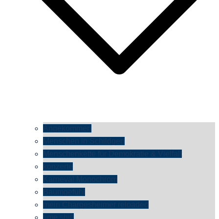
Angekommen
Menschen in Schildgen
Menschenkette für Demokratie & Vielfalt
konzerte
Karneval Monochrom
Baumgefühl
mein Chargesheimer reloaded
time shift