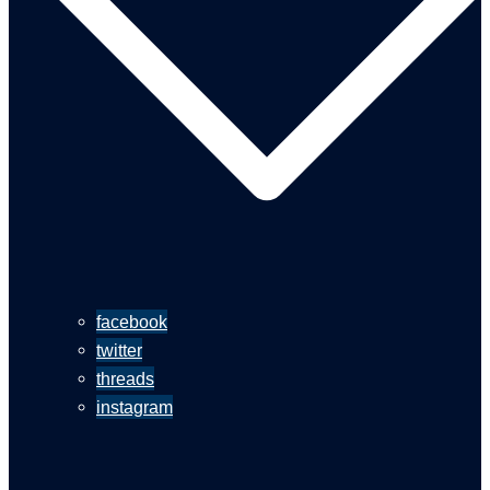
facebook
twitter
threads
instagram