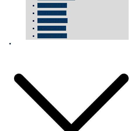
documenta 12
Documenta11
documenta dX
documenta IX
documenta d8
die vermessene mauer