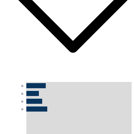
facebook
twitter
threads
instagram