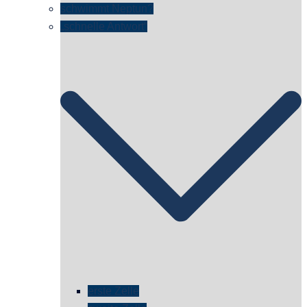
schwimmt Neptun?
„schnelle Antwort“
erste Zelle