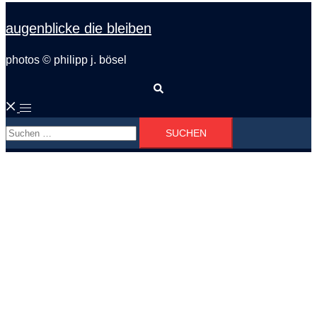
augenblicke die bleiben
photos © philipp j. bösel
Suche
Menü
Suchen
umschalten
nach: