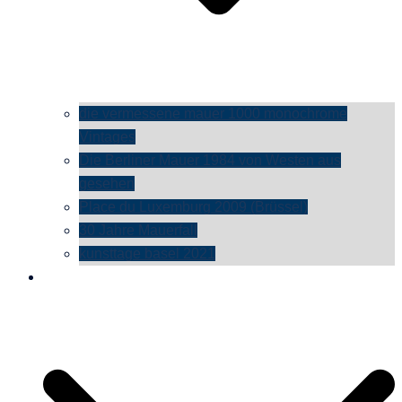
die vermessene mauer 1000 monochrome
Vintages
Die Berliner Mauer 1984 von Westen aus
gesehen
Place du Luxemburg 2009 (Brüssel)
30 Jahre Mauerfall
kunsttage basel 2021
social media