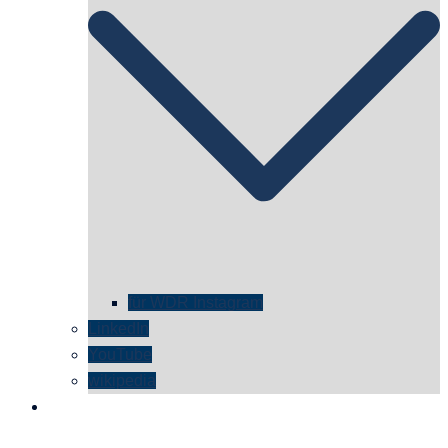
für WDR Instagram
LinkedIn
YouTube
wikipedia
kontakt