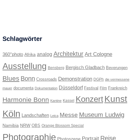
Schlagwörter
Architektur
Art Cologne
360°photo
analog
Afrika
Ausstellung
Bergisch Gladbach
Beverungen
Bensberg
Blues
Bonn
Demonstration
Crossroads
DGPh
die vermessene
Düsseldorf
documenta
Festival
Frankreich
Film
mauer
Dokumentation
Kunst
Konzert
Harmonie Bonn
Kassel
Kantine
Köln
Museum Ludwig
Messe
Landschaften
Leica
Namibia
NRW
OBS
Orange Blossom Special
Photographie
Reise
Portrait
Photoszene