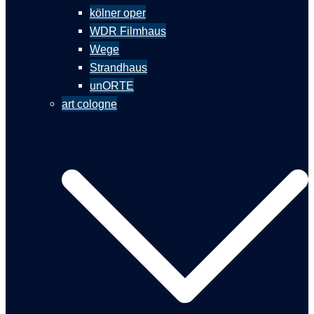
kölner oper
WDR Filmhaus
Wege
Strandhaus
unORTE
art cologne