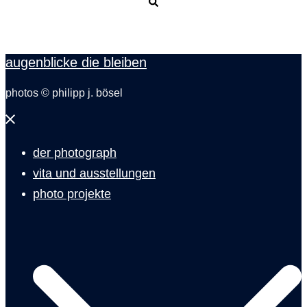
Suche
augenblicke die bleiben
photos © philipp j. bösel
Menü
schließen
der photograph
vita und ausstellungen
photo projekte