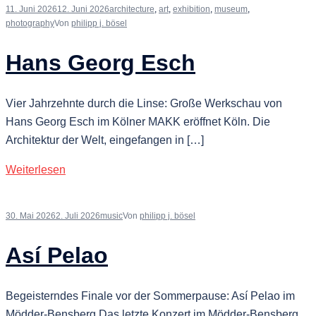
11. Juni 2026
12. Juni 2026
architecture
,
art
,
exhibition
,
museum
,
photography
Von
philipp j. bösel
Hans Georg Esch
Vier Jahrzehnte durch die Linse: Große Werkschau von
Hans Georg Esch im Kölner MAKK eröffnet Köln. Die
Architektur der Welt, eingefangen in […]
Weiterlesen
30. Mai 2026
2. Juli 2026
music
Von
philipp j. bösel
Así Pelao
Begeisterndes Finale vor der Sommerpause: Así Pelao im
Mödder-Bensberg Das letzte Konzert im Mödder-Bensberg