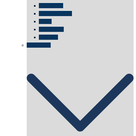
kölner oper
WDR Filmhaus
Wege
Strandhaus
unORTE
art cologne