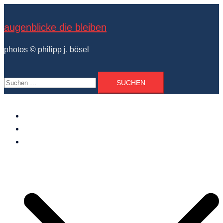
Zum
Inhalt
augenblicke die bleiben
springen
photos © philipp j. bösel
Suchen
nach:
der photograph
vita und ausstellungen
photo projekte