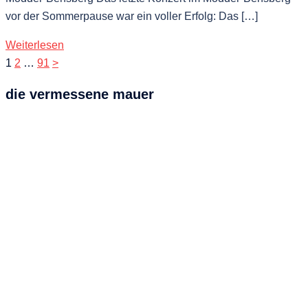
vor der Sommerpause war ein voller Erfolg: Das […]
Weiterlesen
Seitennummerierung
1
2
…
91
>
der
die vermessene mauer
Beiträge