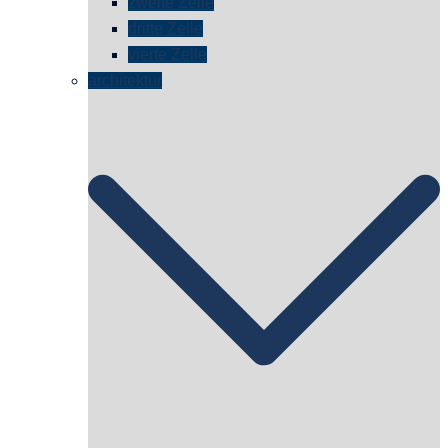
zweite Zelle
dritte Zelle
vierte Zelle
architektur