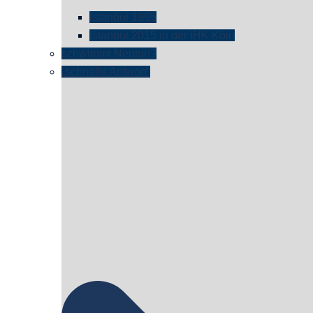
istanbul 1995
Istanbul 2015 in der IHK Köln
schwimmt Neptun?
„schnelle Antwort“