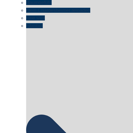
Baumgefühl
mein Chargesheimer reloaded
time shift
Istanbul