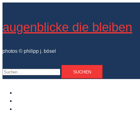
Zum
Inhalt
springen
augenblicke die bleiben
photos © philipp j. bösel
Suchen
nach:
der photograph
vita und ausstellungen
photo projekte