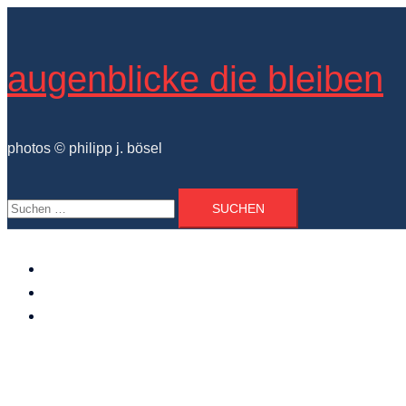
Zum
Inhalt
springen
augenblicke die bleiben
photos © philipp j. bösel
Suchen
nach:
der photograph
vita und ausstellungen
photo projekte