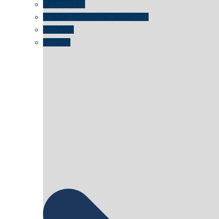
Baumgefühl
mein Chargesheimer reloaded
time shift
Istanbul