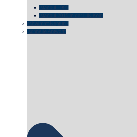
istanbul 1995
Istanbul 2015 in der IHK Köln
schwimmt Neptun?
„schnelle Antwort“