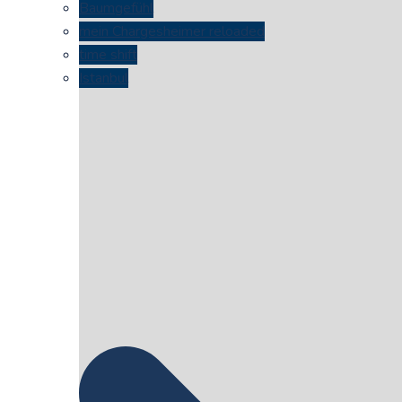
Baumgefühl
mein Chargesheimer reloaded
time shift
Istanbul