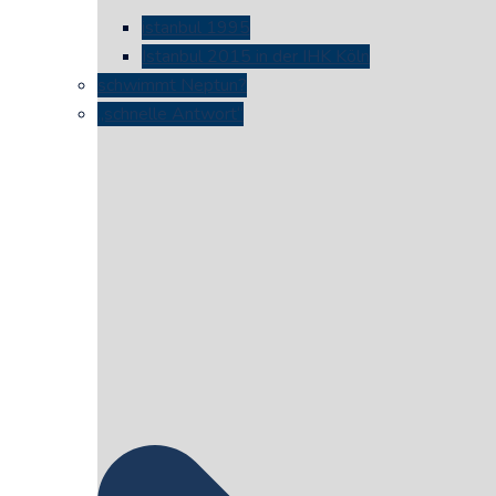
istanbul 1995
Istanbul 2015 in der IHK Köln
schwimmt Neptun?
„schnelle Antwort“