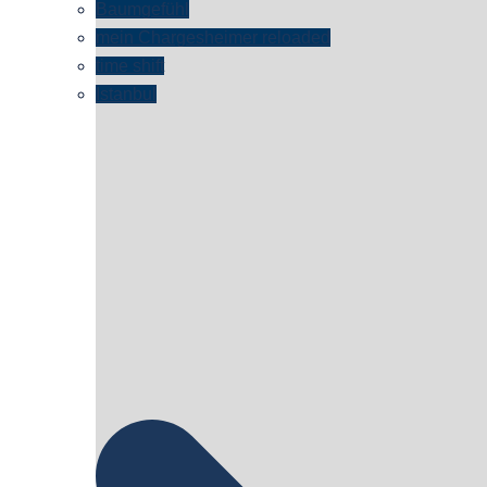
Baumgefühl
mein Chargesheimer reloaded
time shift
Istanbul