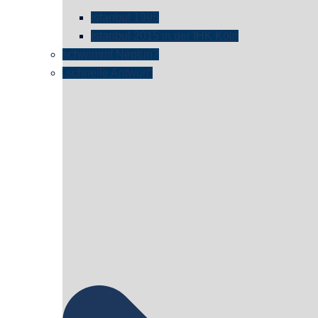
istanbul 1995
Istanbul 2015 in der IHK Köln
schwimmt Neptun?
„schnelle Antwort“