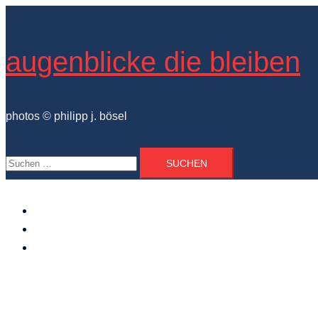
Zum
Inhalt
springen
augenblicke die bleiben
photos © philipp j. bösel
Suchen
nach:
der photograph
vita und ausstellungen
photo projekte