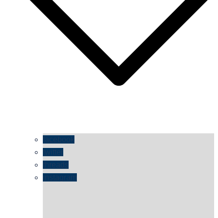
facebook
twitter
threads
instagram