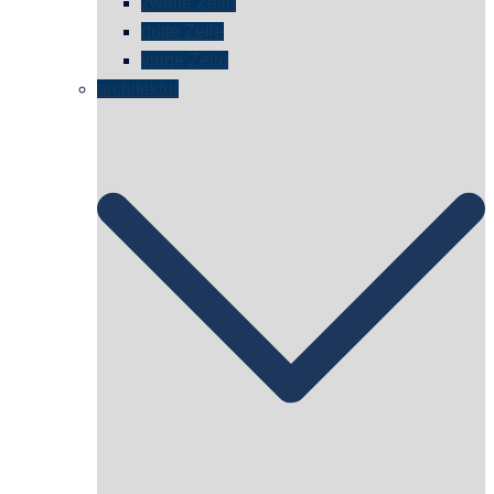
zweite Zelle
dritte Zelle
vierte Zelle
architektur