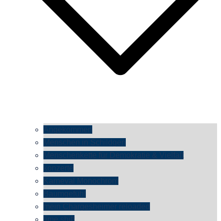
Angekommen
Menschen in Schildgen
Menschenkette für Demokratie & Vielfalt
konzerte
Karneval Monochrom
Baumgefühl
mein Chargesheimer reloaded
time shift