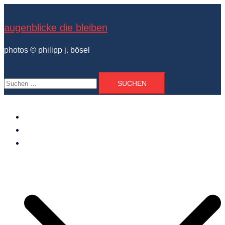
Zum
Inhalt
augenblicke die bleiben
springen
photos © philipp j. bösel
Suchen
nach:
der photograph
vita und ausstellungen
photo projekte