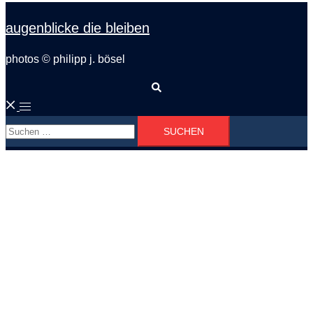
augenblicke die bleiben
photos © philipp j. bösel
Suche
Menü
Suchen
umschalten
nach: