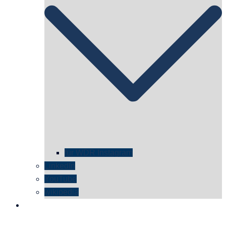
für WDR Instagram
LinkedIn
YouTube
wikipedia
kontakt