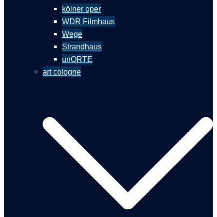
kölner oper
WDR Filmhaus
Wege
Strandhaus
unORTE
art cologne