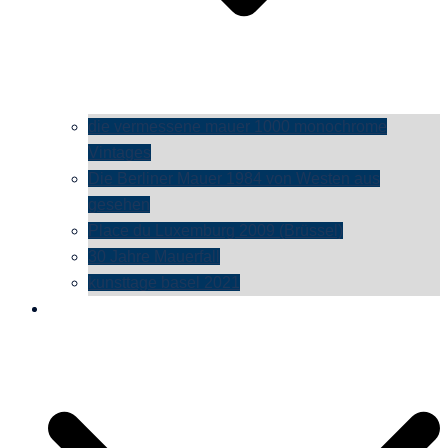
die vermessene mauer 1000 monochrome
Vintages
Die Berliner Mauer 1984 von Westen aus
gesehen
Place du Luxemburg 2009 (Brüssel)
30 Jahre Mauerfall
kunsttage basel 2021
social media