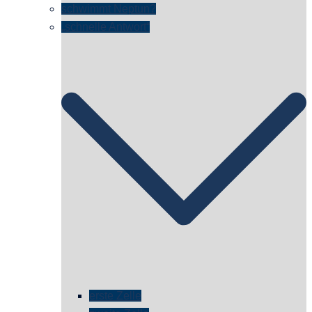
schwimmt Neptun?
„schnelle Antwort“
erste Zelle