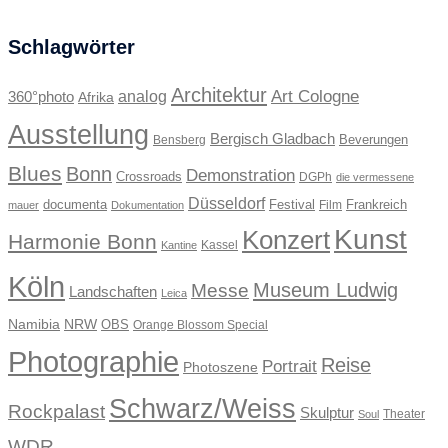
Schlagwörter
Architektur
Art Cologne
360°photo
analog
Afrika
Ausstellung
Bergisch Gladbach
Beverungen
Bensberg
Blues
Bonn
Demonstration
Crossroads
DGPh
die vermessene
Düsseldorf
documenta
Festival
Frankreich
Film
mauer
Dokumentation
Kunst
Konzert
Harmonie Bonn
Kassel
Kantine
Köln
Museum Ludwig
Messe
Landschaften
Leica
Namibia
NRW
OBS
Orange Blossom Special
Photographie
Reise
Portrait
Photoszene
Schwarz/Weiss
Rockpalast
Skulptur
Theater
Soul
WDR