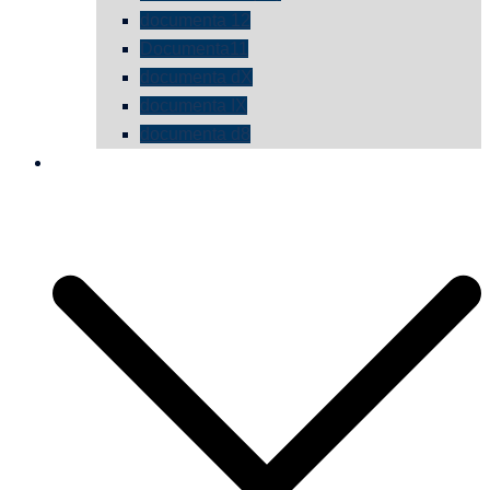
documenta 12
Documenta11
documenta dX
documenta IX
documenta d8
die vermessene mauer