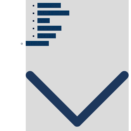
kölner oper
WDR Filmhaus
Wege
Strandhaus
unORTE
art cologne