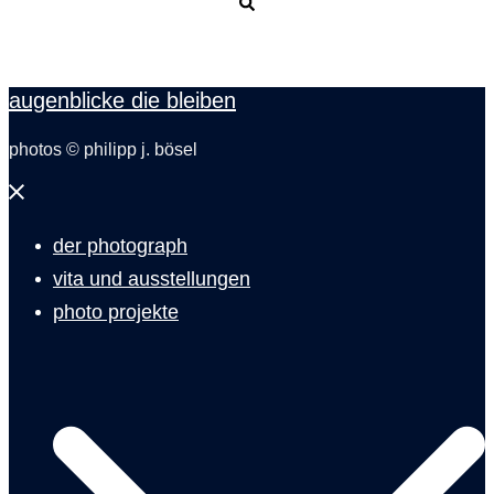
Suche
augenblicke die bleiben
photos © philipp j. bösel
Menü
schließen
der photograph
vita und ausstellungen
photo projekte