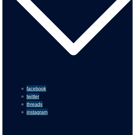
facebook
twitter
threads
instagram