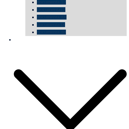
documenta 12
Documenta11
documenta dX
documenta IX
documenta d8
die vermessene mauer