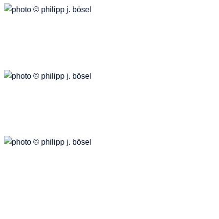
New York
Reisen
Heumarkt
Räume
philipp j. bösel
photography