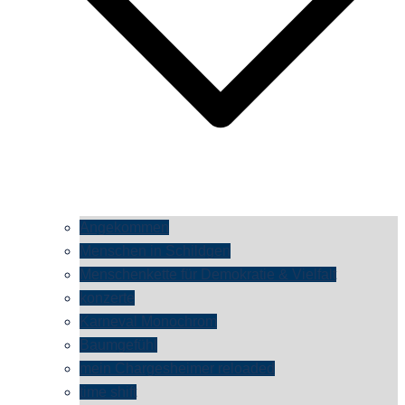
Angekommen
Menschen in Schildgen
Menschenkette für Demokratie & Vielfalt
konzerte
Karneval Monochrom
Baumgefühl
mein Chargesheimer reloaded
time shift