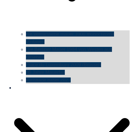
die vermessene mauer 1000 monochrome
Vintages
Die Berliner Mauer 1984 von Westen aus
gesehen
Place du Luxemburg 2009 (Brüssel)
30 Jahre Mauerfall
kunsttage basel 2021
social media