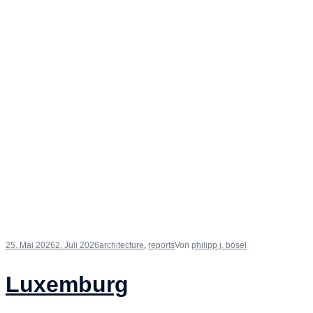
25. Mai 2026
2. Juli 2026
architecture
,
reports
Von
philipp j. bösel
Luxemburg