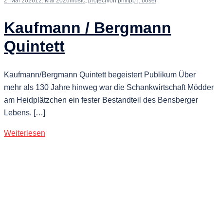
2. Mai 2026
12. Mai 2026
music
,
project
Von
philipp j. bösel
Kaufmann / Bergmann
Quintett
Kaufmann/Bergmann Quintett begeistert Publikum Über
mehr als 130 Jahre hinweg war die Schankwirtschaft Mödder
am Heidplätzchen ein fester Bestandteil des Bensberger
Lebens. […]
Weiterlesen
18. April 2026
2. Juli 2026
reports
Von
philipp j. bösel
Klimaprotest