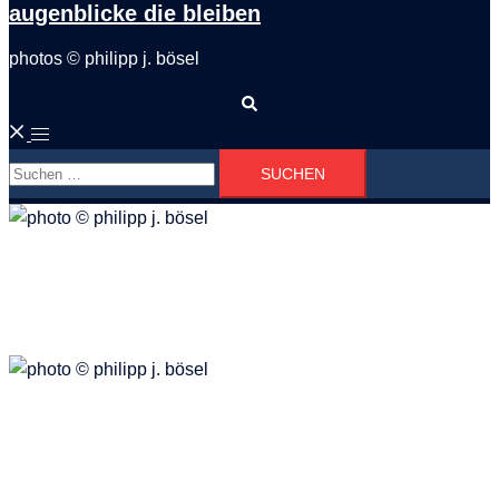
augenblicke die bleiben
photos © philipp j. bösel
Suche
Menü
Suchen
umschalten
nach:
Severinsbrücke
Architektur
Rockpalast
Event