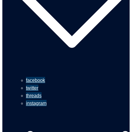
facebook
twitter
threads
instagram