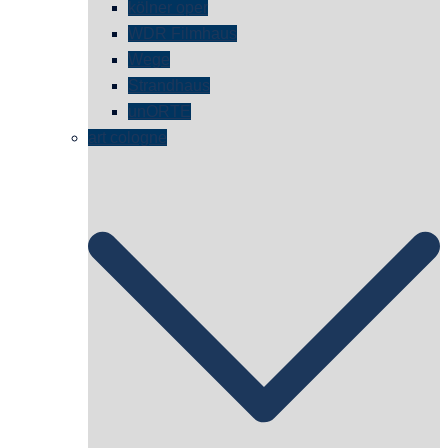
kölner oper
WDR Filmhaus
Wege
Strandhaus
unORTE
art cologne