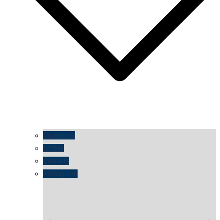
facebook
twitter
threads
instagram