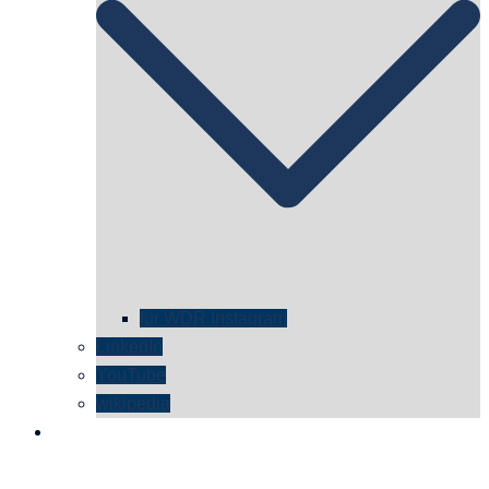
für WDR Instagram
LinkedIn
YouTube
wikipedia
kontakt