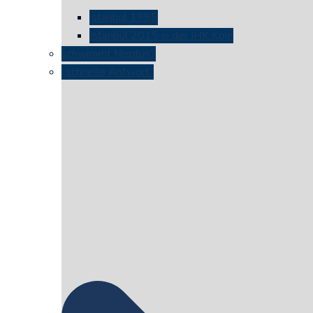
istanbul 1995
Istanbul 2015 in der IHK Köln
schwimmt Neptun?
„schnelle Antwort“