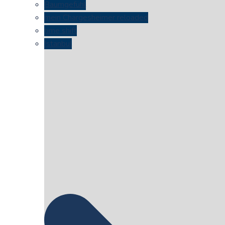
Baumgefühl
mein Chargesheimer reloaded
time shift
Istanbul