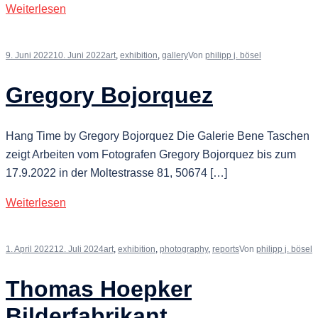
Weiterlesen
9. Juni 2022
10. Juni 2022
art
,
exhibition
,
gallery
Von
philipp j. bösel
Gregory Bojorquez
Hang Time by Gregory Bojorquez Die Galerie Bene Taschen
zeigt Arbeiten vom Fotografen Gregory Bojorquez bis zum
17.9.2022 in der Moltestrasse 81, 50674 […]
Weiterlesen
1. April 2022
12. Juli 2024
art
,
exhibition
,
photography
,
reports
Von
philipp j. bösel
Thomas Hoepker
Bilderfabrikant