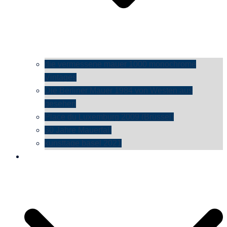
die vermessene mauer 1000 monochrome
Vintages
Die Berliner Mauer 1984 von Westen aus
gesehen
Place du Luxemburg 2009 (Brüssel)
30 Jahre Mauerfall
kunsttage basel 2021
social media