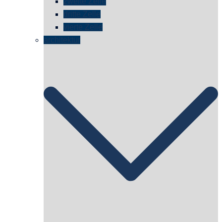
zweite Zelle
dritte Zelle
vierte Zelle
architektur