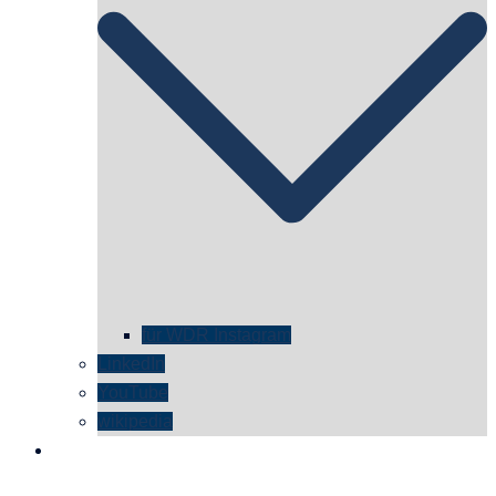
für WDR Instagram
LinkedIn
YouTube
wikipedia
kontakt