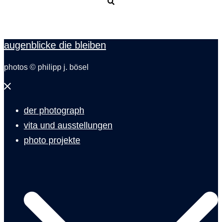
Suche
augenblicke die bleiben
photos © philipp j. bösel
Menü
schließen
der photograph
vita und ausstellungen
photo projekte