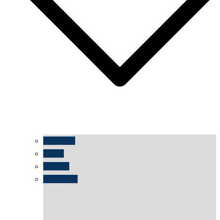
facebook
twitter
threads
instagram