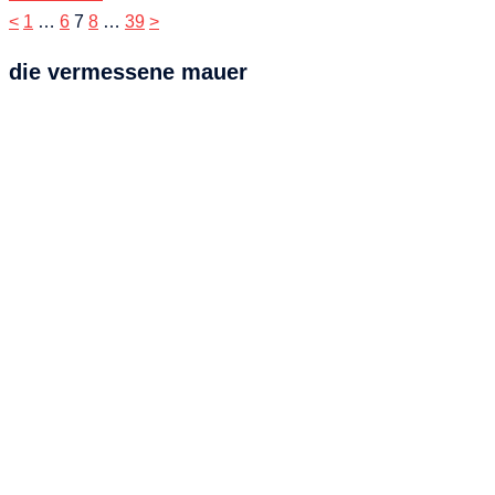
Seitennummerierung
<
1
…
6
7
8
…
39
>
der
die vermessene mauer
Beiträge