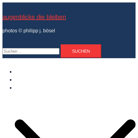
Zum
Inhalt
augenblicke die bleiben
springen
photos © philipp j. bösel
Suchen
nach:
der photograph
vita und ausstellungen
photo projekte