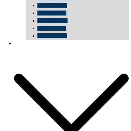
documenta 12
Documenta11
documenta dX
documenta IX
documenta d8
die vermessene mauer