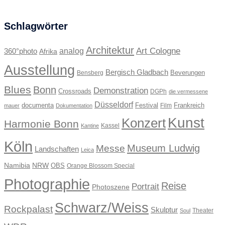
Schlagwörter
Architektur
Art Cologne
360°photo
analog
Afrika
Ausstellung
Bergisch Gladbach
Beverungen
Bensberg
Blues
Bonn
Demonstration
Crossroads
DGPh
die vermessene
Düsseldorf
documenta
Festival
Frankreich
Film
mauer
Dokumentation
Kunst
Konzert
Harmonie Bonn
Kassel
Kantine
Köln
Museum Ludwig
Messe
Landschaften
Leica
Namibia
NRW
OBS
Orange Blossom Special
Photographie
Reise
Portrait
Photoszene
Schwarz/Weiss
Rockpalast
Skulptur
Theater
Soul