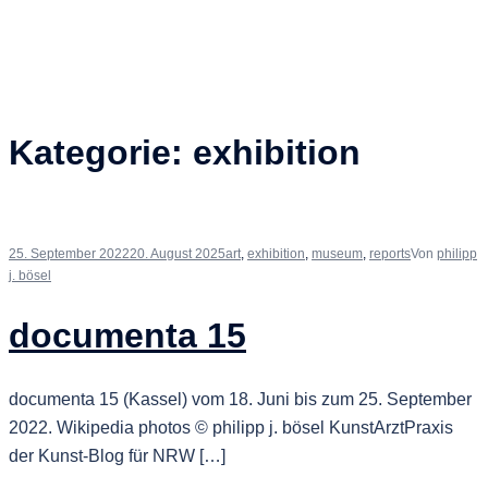
Kategorie:
exhibition
25. September 2022
20. August 2025
art
,
exhibition
,
museum
,
reports
Von
philipp
j. bösel
documenta 15
documenta 15 (Kassel) vom 18. Juni bis zum 25. September
2022. Wikipedia photos © philipp j. bösel KunstArztPraxis
der Kunst-Blog für NRW […]