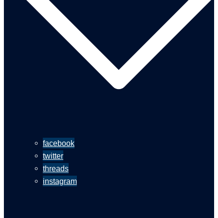
facebook
twitter
threads
instagram