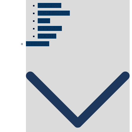
kölner oper
WDR Filmhaus
Wege
Strandhaus
unORTE
art cologne