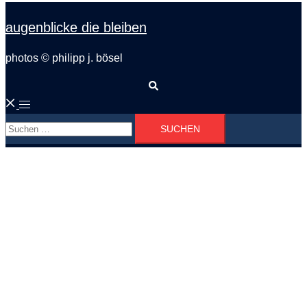
augenblicke die bleiben
photos © philipp j. bösel
Suche
Menü
Suchen
umschalten
nach: