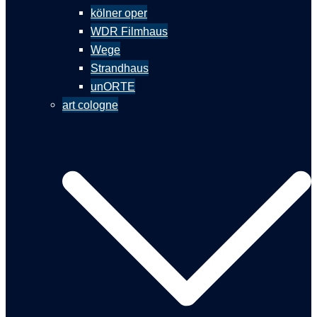
kölner oper
WDR Filmhaus
Wege
Strandhaus
unORTE
art cologne