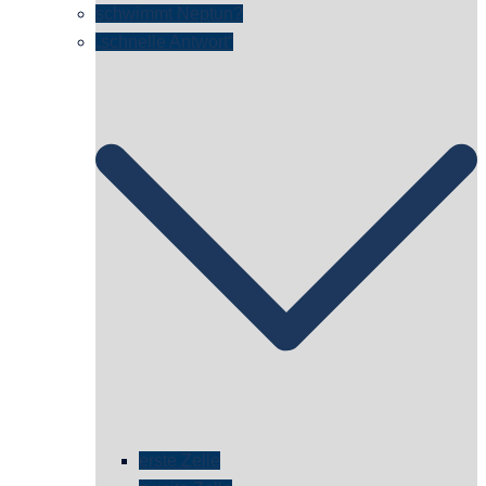
schwimmt Neptun?
„schnelle Antwort“
erste Zelle