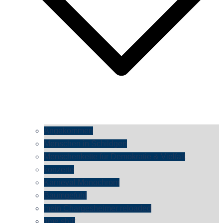
Angekommen
Menschen in Schildgen
Menschenkette für Demokratie & Vielfalt
konzerte
Karneval Monochrom
Baumgefühl
mein Chargesheimer reloaded
time shift