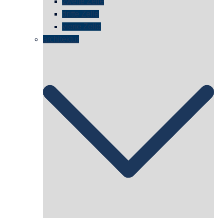
zweite Zelle
dritte Zelle
vierte Zelle
architektur