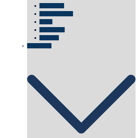
kölner oper
WDR Filmhaus
Wege
Strandhaus
unORTE
art cologne