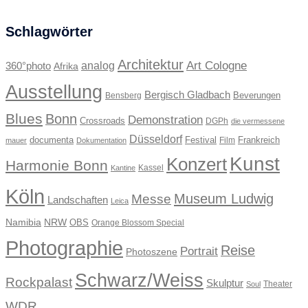
Schlagwörter
Architektur
Art Cologne
360°photo
analog
Afrika
Ausstellung
Bergisch Gladbach
Beverungen
Bensberg
Blues
Bonn
Demonstration
Crossroads
DGPh
die vermessene
Düsseldorf
documenta
Festival
Frankreich
Film
mauer
Dokumentation
Kunst
Konzert
Harmonie Bonn
Kassel
Kantine
Köln
Museum Ludwig
Messe
Landschaften
Leica
Namibia
NRW
OBS
Orange Blossom Special
Photographie
Reise
Portrait
Photoszene
Schwarz/Weiss
Rockpalast
Skulptur
Theater
Soul
WDR