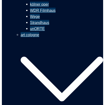
kölner oper
WDR Filmhaus
Wege
Strandhaus
unORTE
art cologne