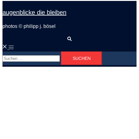
augenblicke die bleiben
photos © philipp j. bösel
Suche
Menü
Suchen
umschalten
nach: