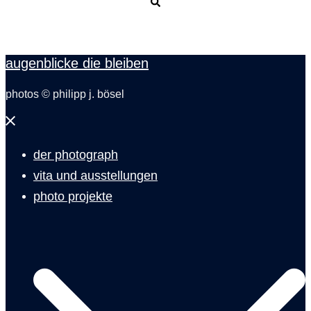
Suche
augenblicke die bleiben
photos © philipp j. bösel
Menü
schließen
der photograph
vita und ausstellungen
photo projekte