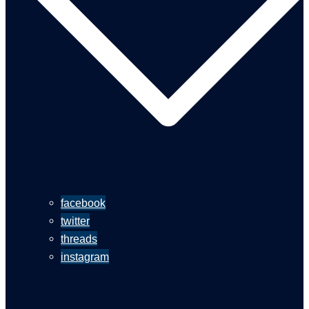
facebook
twitter
threads
instagram