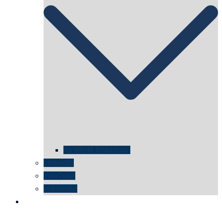
für WDR Instagram
LinkedIn
YouTube
wikipedia
kontakt