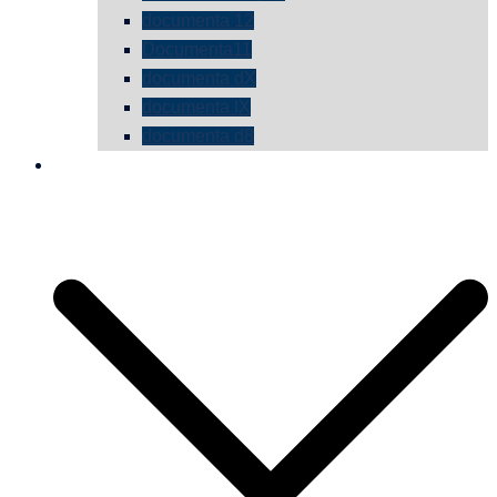
documenta 12
Documenta11
documenta dX
documenta IX
documenta d8
die vermessene mauer