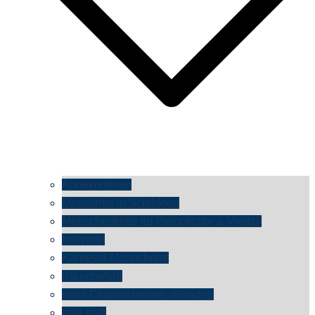
Angekommen
Menschen in Schildgen
Menschenkette für Demokratie & Vielfalt
konzerte
Karneval Monochrom
Baumgefühl
mein Chargesheimer reloaded
time shift