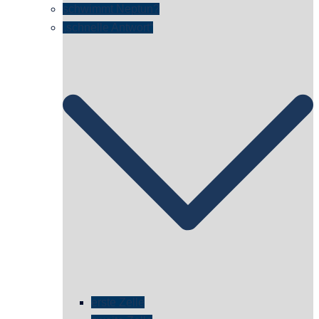
schwimmt Neptun?
„schnelle Antwort“
erste Zelle