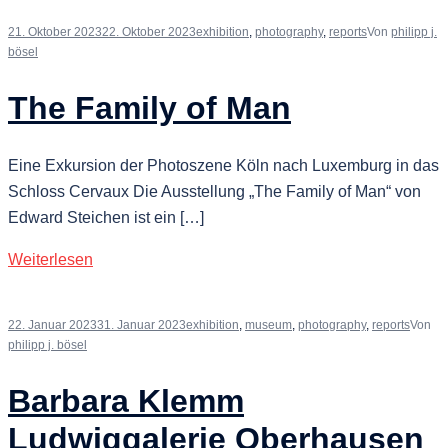
21. Oktober 2023
22. Oktober 2023
exhibition
,
photography
,
reports
Von
philipp j.
bösel
The Family of Man
Eine Exkursion der Photoszene Köln nach Luxemburg in das
Schloss Cervaux Die Ausstellung „The Family of Man“ von
Edward Steichen ist ein […]
Weiterlesen
22. Januar 2023
31. Januar 2023
exhibition
,
museum
,
photography
,
reports
Von
philipp j. bösel
Barbara Klemm
Ludwiggalerie Oberhausen