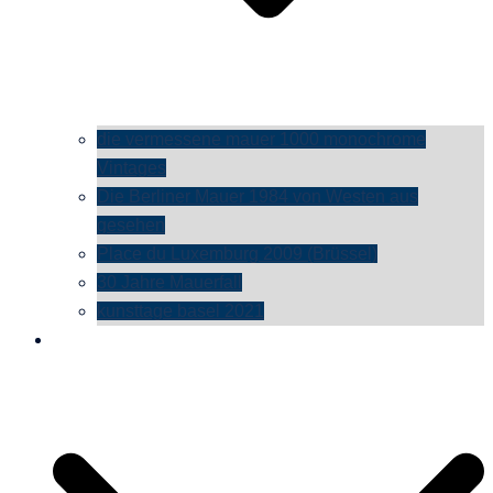
die vermessene mauer 1000 monochrome
Vintages
Die Berliner Mauer 1984 von Westen aus
gesehen
Place du Luxemburg 2009 (Brüssel)
30 Jahre Mauerfall
kunsttage basel 2021
social media