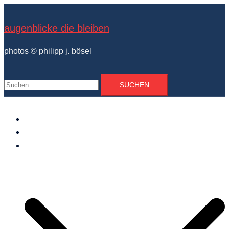
Zum
Inhalt
augenblicke die bleiben
springen
photos © philipp j. bösel
Suchen
nach:
der photograph
vita und ausstellungen
photo projekte