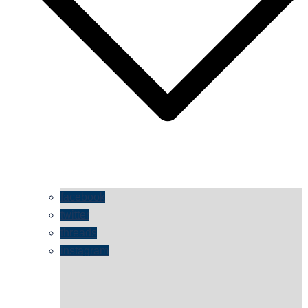
facebook
twitter
threads
instagram