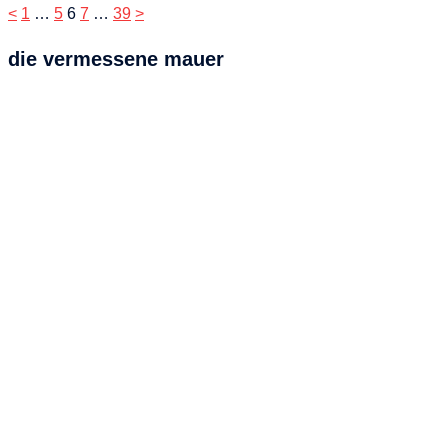
Seitennummerierung
<
1
…
5
6
7
…
39
>
der
die vermessene mauer
Beiträge