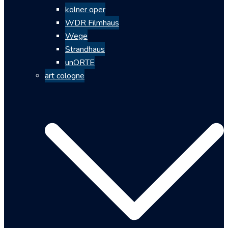
kölner oper
WDR Filmhaus
Wege
Strandhaus
unORTE
art cologne