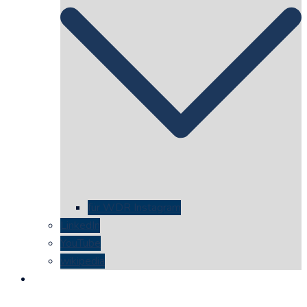
für WDR Instagram
LinkedIn
YouTube
wikipedia
kontakt