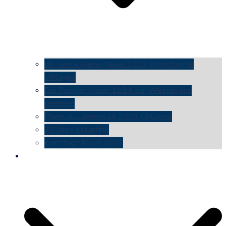
die vermessene mauer 1000 monochrome
Vintages
Die Berliner Mauer 1984 von Westen aus
gesehen
Place du Luxemburg 2009 (Brüssel)
30 Jahre Mauerfall
kunsttage basel 2021
social media