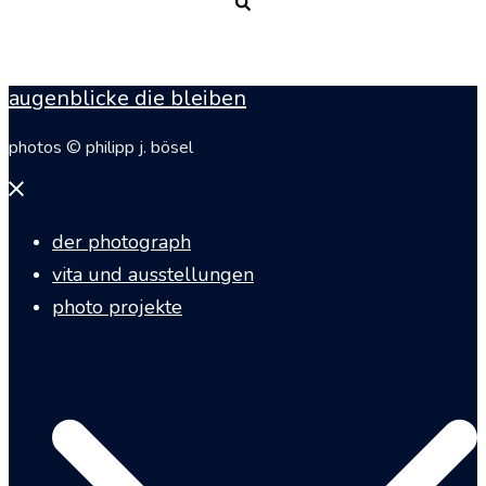
Suche
augenblicke die bleiben
photos © philipp j. bösel
Menü
schließen
der photograph
vita und ausstellungen
photo projekte