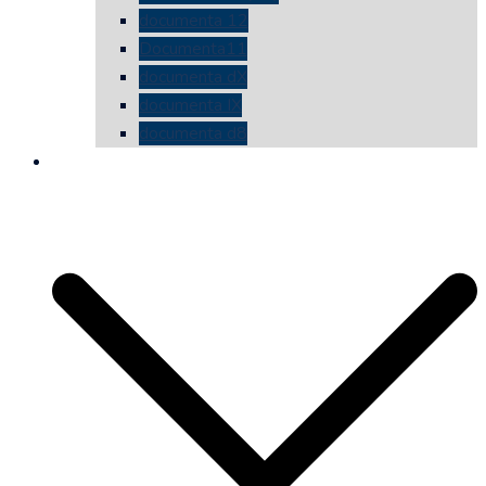
documenta 12
Documenta11
documenta dX
documenta IX
documenta d8
die vermessene mauer