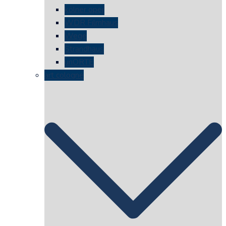
kölner oper
WDR Filmhaus
Wege
Strandhaus
unORTE
art cologne