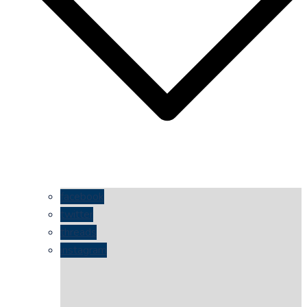
facebook
twitter
threads
instagram