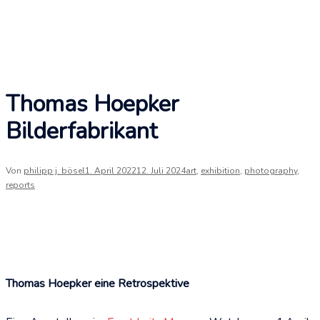
Thomas Hoepker
Bilderfabrikant
Von
philipp j. bösel
1. April 2022
12. Juli 2024
art
,
exhibition
,
photography
,
reports
Thomas Hoepker eine Retrospektive