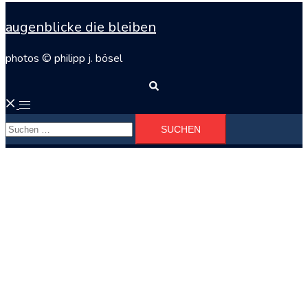
augenblicke die bleiben
photos © philipp j. bösel
Suche
Menü
Suchen
umschalten
nach: