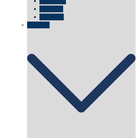
zweite Zelle
dritte Zelle
vierte Zelle
architektur