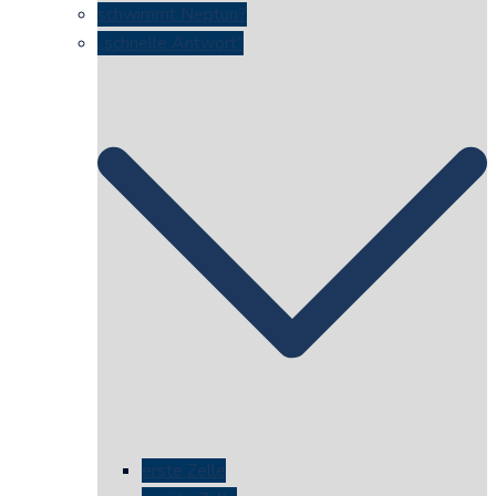
schwimmt Neptun?
„schnelle Antwort“
erste Zelle