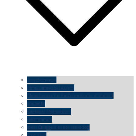
Angekommen
Menschen in Schildgen
Menschenkette für Demokratie & Vielfalt
konzerte
Karneval Monochrom
Baumgefühl
mein Chargesheimer reloaded
time shift