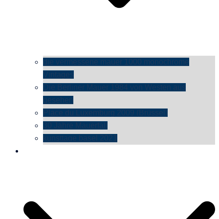
die vermessene mauer 1000 monochrome
Vintages
Die Berliner Mauer 1984 von Westen aus
gesehen
Place du Luxemburg 2009 (Brüssel)
30 Jahre Mauerfall
kunsttage basel 2021
social media