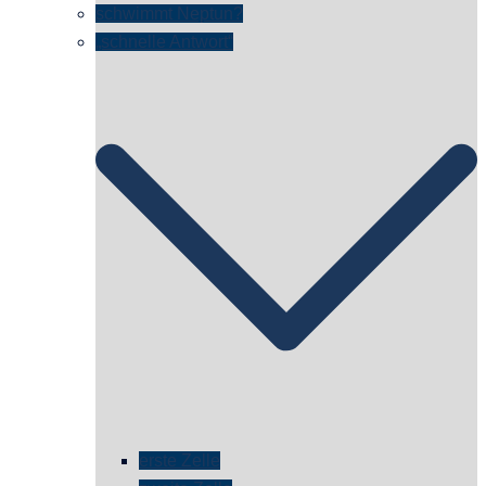
schwimmt Neptun?
„schnelle Antwort“
erste Zelle