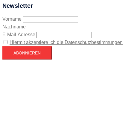
Newsletter
Vorname
Nachname
E-Mail-Adresse
Hiermit akzeptiere ich die Datenschutzbestimmungen
Köln
Köln
11:28,
August 10, 2026
28
°C
Ein paar Wolken
39 %