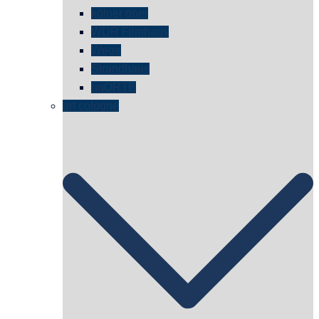
kölner oper
WDR Filmhaus
Wege
Strandhaus
unORTE
art cologne