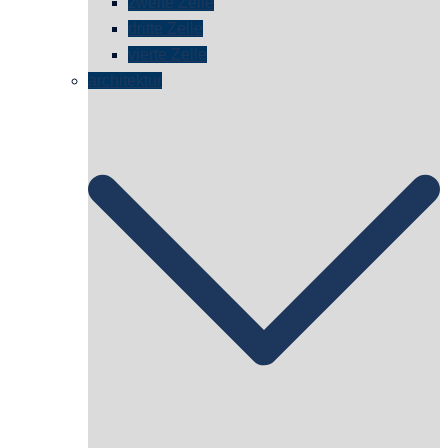
zweite Zelle
dritte Zelle
vierte Zelle
architektur