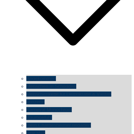
Angekommen
Menschen in Schildgen
Menschenkette für Demokratie & Vielfalt
konzerte
Karneval Monochrom
Baumgefühl
mein Chargesheimer reloaded
time shift