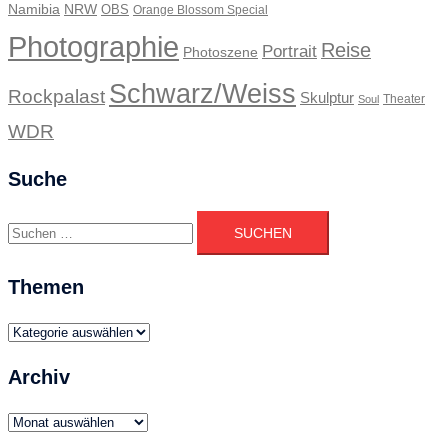
Namibia
NRW
OBS
Orange Blossom Special
Photographie
Reise
Portrait
Photoszene
Schwarz/Weiss
Rockpalast
Skulptur
Theater
Soul
WDR
Suche
Suchen
nach:
Themen
Themen
Archiv
Archiv