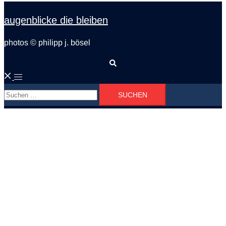
augenblicke die bleiben
photos © philipp j. bösel
Suche
Menü
Suchen
umschalten
nach: