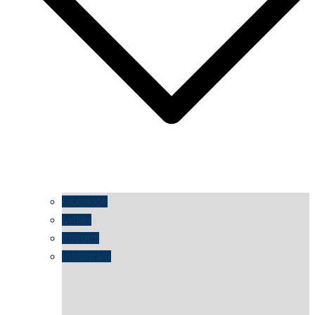
facebook
twitter
threads
instagram