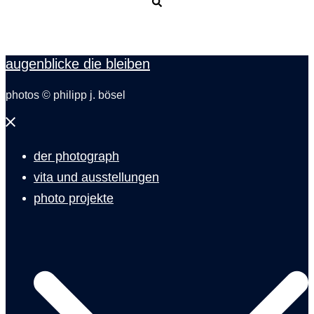
Suche
augenblicke die bleiben
photos © philipp j. bösel
Menü
schließen
der photograph
vita und ausstellungen
photo projekte