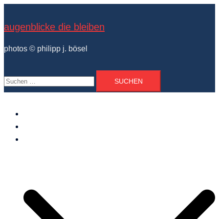
Zum
Inhalt
augenblicke die bleiben
springen
photos © philipp j. bösel
Suchen
nach:
der photograph
vita und ausstellungen
photo projekte