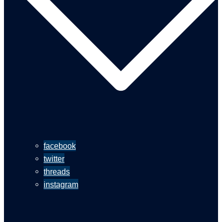
facebook
twitter
threads
instagram