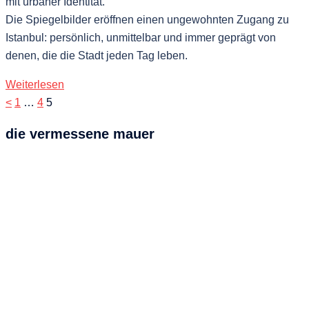
mit urbaner Identität.
Die Spiegelbilder eröffnen einen ungewohnten Zugang zu
Istanbul: persönlich, unmittelbar und immer geprägt von
denen, die die Stadt jeden Tag leben.
Weiterlesen
Seitennummerierung
<
1
…
4
5
der
die vermessene mauer
Beiträge