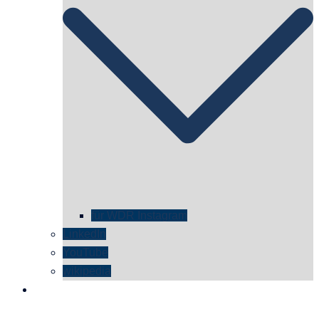
für WDR Instagram
LinkedIn
YouTube
wikipedia
kontakt