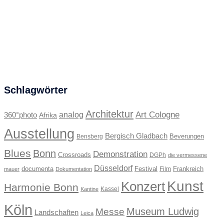
Schlagwörter
Architektur
Art Cologne
360°photo
analog
Afrika
Ausstellung
Bergisch Gladbach
Beverungen
Bensberg
Blues
Bonn
Demonstration
Crossroads
DGPh
die vermessene
Düsseldorf
documenta
Festival
Frankreich
Film
mauer
Dokumentation
Kunst
Konzert
Harmonie Bonn
Kassel
Kantine
Köln
Museum Ludwig
Messe
Landschaften
Leica