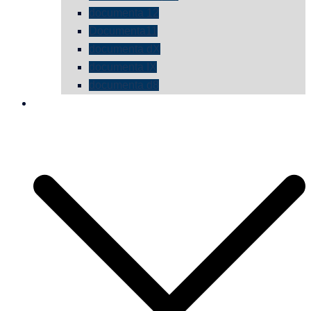
documenta 12
Documenta11
documenta dX
documenta IX
documenta d8
die vermessene mauer