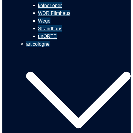
kölner oper
WDR Filmhaus
Wege
Strandhaus
unORTE
art cologne