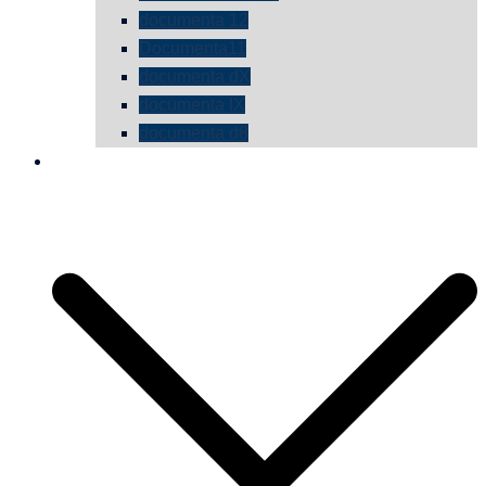
documenta 12
Documenta11
documenta dX
documenta IX
documenta d8
die vermessene mauer