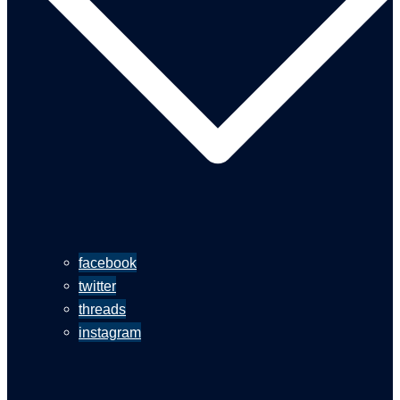
facebook
twitter
threads
instagram