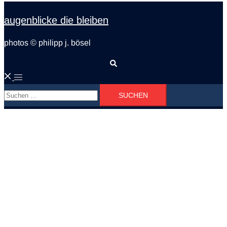
augenblicke die bleiben
photos © philipp j. bösel
Suche
Menü
Suchen
umschalten
nach: