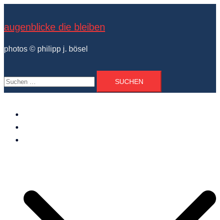
Zum
Inhalt
augenblicke die bleiben
springen
photos © philipp j. bösel
Suchen
nach:
der photograph
vita und ausstellungen
photo projekte