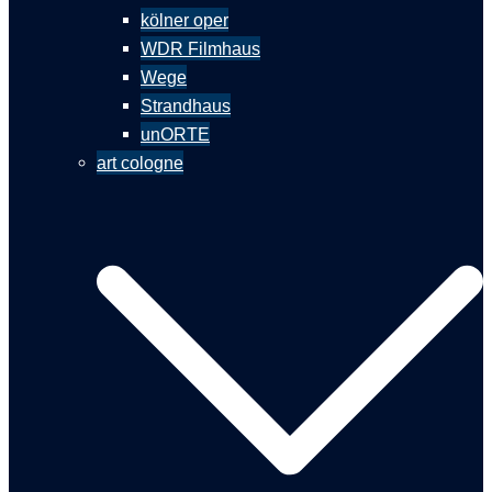
kölner oper
WDR Filmhaus
Wege
Strandhaus
unORTE
art cologne