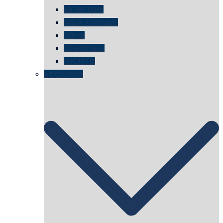
kölner oper
WDR Filmhaus
Wege
Strandhaus
unORTE
art cologne