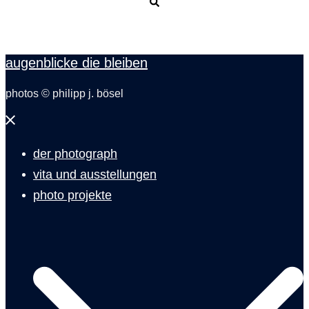
Suche
augenblicke die bleiben
photos © philipp j. bösel
Menü
schließen
der photograph
vita und ausstellungen
photo projekte