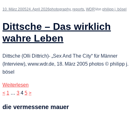
10. März 2005
24. April 2026
photography
,
reports
,
WDR
Von
philipp j. bösel
Dittsche – Das wirklich
wahre Leben
Dittsche (Olli Dittrich)- „Sex And The City“ für Männer
(Interview), www.wdr.de, 18. März 2005 photos © philipp j.
bösel
Weiterlesen
Seitennummerierung
<
1
…
3
4
5
>
der
die vermessene mauer
Beiträge