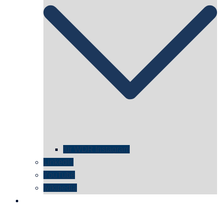
für WDR Instagram
LinkedIn
YouTube
wikipedia
kontakt