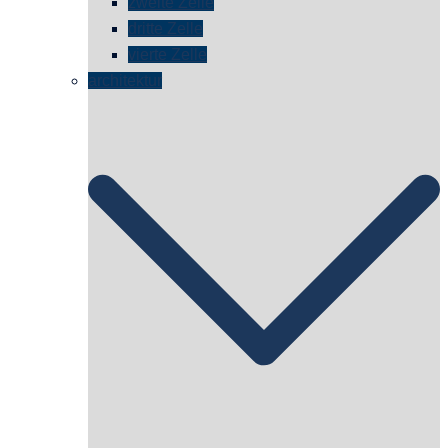
zweite Zelle
dritte Zelle
vierte Zelle
architektur