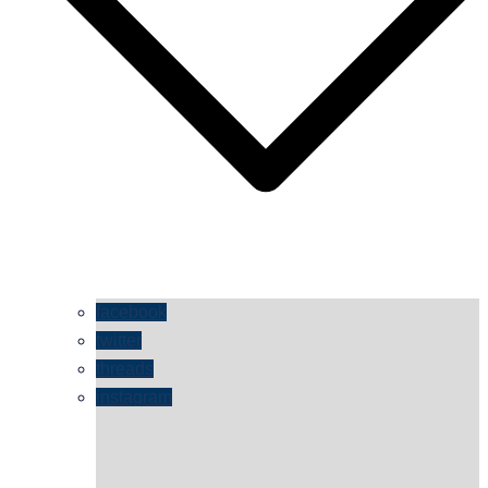
facebook
twitter
threads
instagram