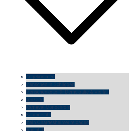
Angekommen
Menschen in Schildgen
Menschenkette für Demokratie & Vielfalt
konzerte
Karneval Monochrom
Baumgefühl
mein Chargesheimer reloaded
time shift