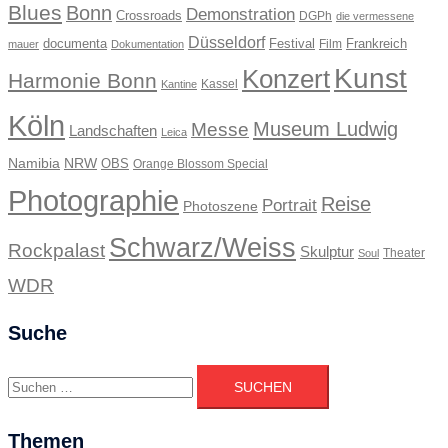
Blues
Bonn
Demonstration
Crossroads
DGPh
die vermessene
Düsseldorf
documenta
Festival
Frankreich
Film
mauer
Dokumentation
Kunst
Konzert
Harmonie Bonn
Kassel
Kantine
Köln
Museum Ludwig
Messe
Landschaften
Leica
Namibia
NRW
OBS
Orange Blossom Special
Photographie
Reise
Portrait
Photoszene
Schwarz/Weiss
Rockpalast
Skulptur
Theater
Soul
WDR
Suche
Suchen
nach:
Themen