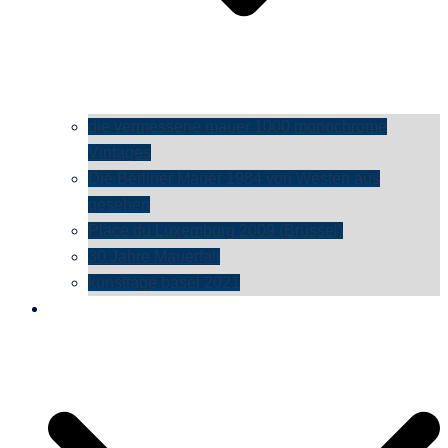
die vermessene mauer 1000 monochrome
Vintages
Die Berliner Mauer 1984 von Westen aus
gesehen
Place du Luxemburg 2009 (Brüssel)
30 Jahre Mauerfall
kunsttage basel 2021
social media