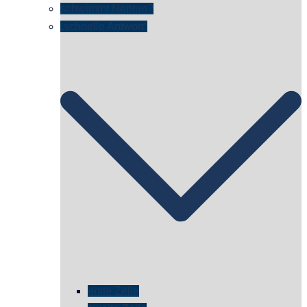
schwimmt Neptun?
„schnelle Antwort“
erste Zelle