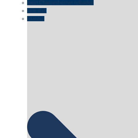
mein Chargesheimer reloaded
time shift
Istanbul