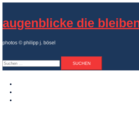
Zum
Inhalt
augenblicke die bleibe
springen
photos © philipp j. bösel
Suchen
nach:
der photograph
vita und ausstellungen
photo projekte