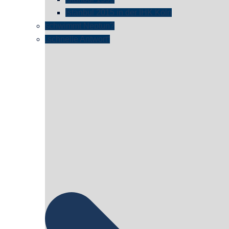
Istanbul 2015 in der IHK Köln
schwimmt Neptun?
„schnelle Antwort“