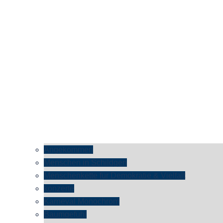
Angekommen
Menschen in Schildgen
Menschenkette für Demokratie & Vielfalt
konzerte
Karneval Monochrom
Baumgefühl