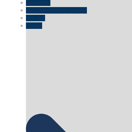
Baumgefühl
mein Chargesheimer reloaded
time shift
Istanbul