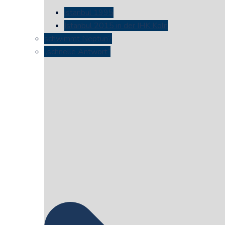
istanbul 1995
Istanbul 2015 in der IHK Köln
schwimmt Neptun?
„schnelle Antwort“