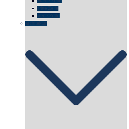
zweite Zelle
dritte Zelle
vierte Zelle
architektur