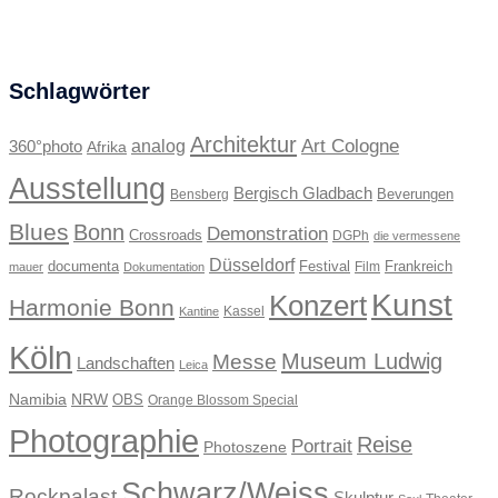
Schlagwörter
Architektur
Art Cologne
360°photo
analog
Afrika
Ausstellung
Bergisch Gladbach
Beverungen
Bensberg
Blues
Bonn
Demonstration
Crossroads
DGPh
die vermessene
Düsseldorf
documenta
Festival
Frankreich
Film
mauer
Dokumentation
Kunst
Konzert
Harmonie Bonn
Kassel
Kantine
Köln
Museum Ludwig
Messe
Landschaften
Leica
Namibia
NRW
OBS
Orange Blossom Special
Photographie
Reise
Portrait
Photoszene
Schwarz/Weiss
Rockpalast