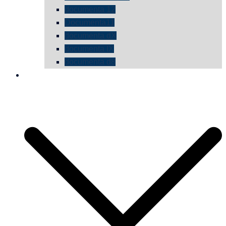
documenta 12
Documenta11
documenta dX
documenta IX
documenta d8
die vermessene mauer