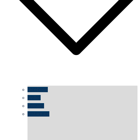
facebook
twitter
threads
instagram