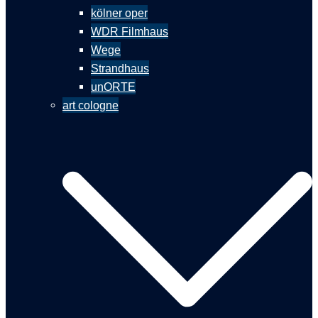
kölner oper
WDR Filmhaus
Wege
Strandhaus
unORTE
art cologne