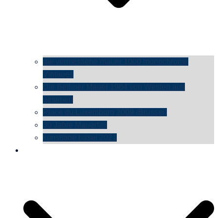
die vermessene mauer 1000 monochrome
Vintages
Die Berliner Mauer 1984 von Westen aus
gesehen
Place du Luxemburg 2009 (Brüssel)
30 Jahre Mauerfall
kunsttage basel 2021
social media