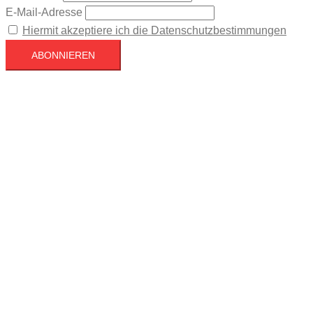
E-Mail-Adresse
Hiermit akzeptiere ich die Datenschutzbestimmungen
Köln
Köln
21:26,
August 7, 2026
21
°C
Klarer Himmel
55 %
1022 mb
8 mph
Wind Gust
14 mph
Clouds
4%