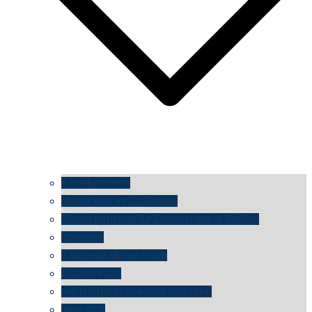
Angekommen
Menschen in Schildgen
Menschenkette für Demokratie & Vielfalt
konzerte
Karneval Monochrom
Baumgefühl
mein Chargesheimer reloaded
time shift