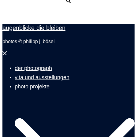
Suche
augenblicke die bleiben
photos © philipp j. bösel
Menü
schließen
der photograph
vita und ausstellungen
photo projekte