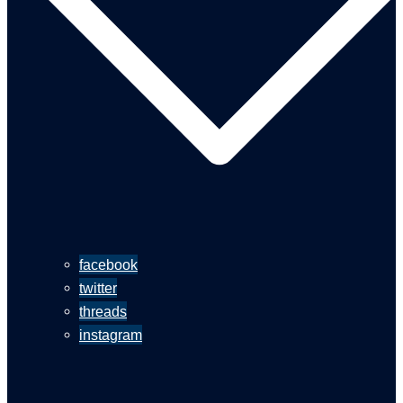
facebook
twitter
threads
instagram