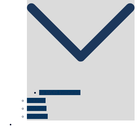
für WDR Instagram
LinkedIn
YouTube
wikipedia
kontakt