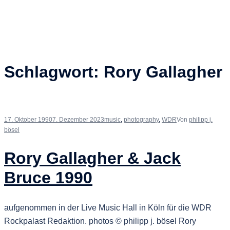
Schlagwort:
Rory Gallagher
17. Oktober 1990
7. Dezember 2023
music
,
photography
,
WDR
Von
philipp j.
bösel
Rory Gallagher & Jack
Bruce 1990
aufgenommen in der Live Music Hall in Köln für die WDR
Rockpalast Redaktion. photos © philipp j. bösel Rory