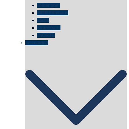
kölner oper
WDR Filmhaus
Wege
Strandhaus
unORTE
art cologne