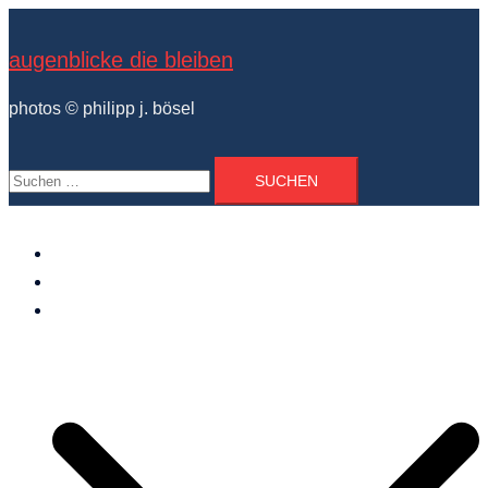
Zum
Inhalt
augenblicke die bleiben
springen
photos © philipp j. bösel
Suchen
nach:
der photograph
vita und ausstellungen
photo projekte