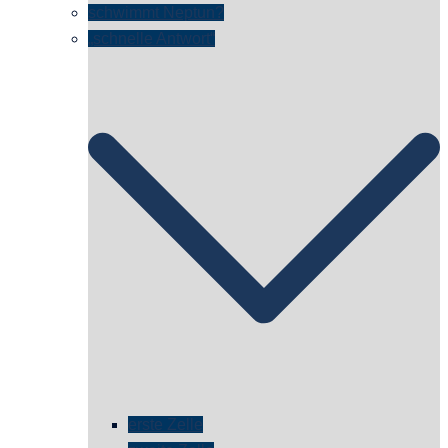
schwimmt Neptun?
„schnelle Antwort“
erste Zelle