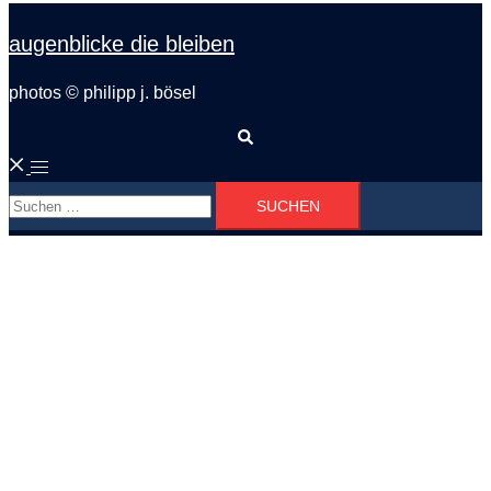
augenblicke die bleiben
photos © philipp j. bösel
Suche
Menü
Suchen
umschalten
nach: