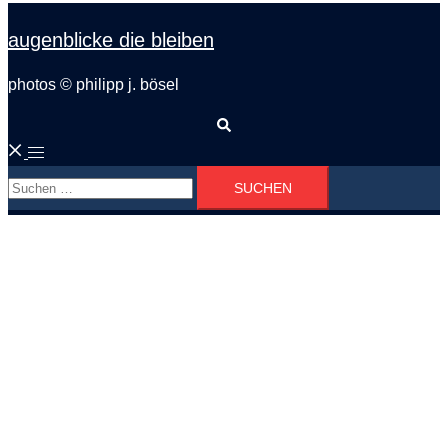
augenblicke die bleiben
photos © philipp j. bösel
Suche
Menü
Suchen
umschalten
nach: