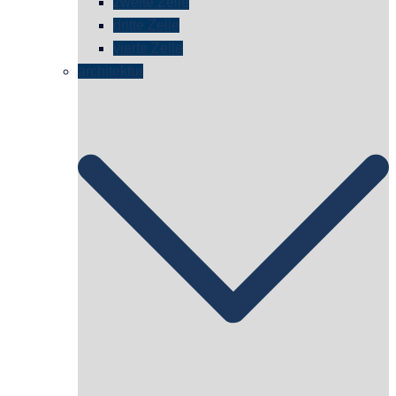
zweite Zelle
dritte Zelle
vierte Zelle
architektur