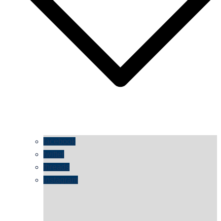
facebook
twitter
threads
instagram