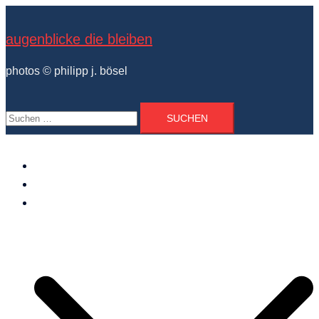
Zum
Inhalt
augenblicke die bleiben
springen
photos © philipp j. bösel
Suchen
nach:
der photograph
vita und ausstellungen
photo projekte