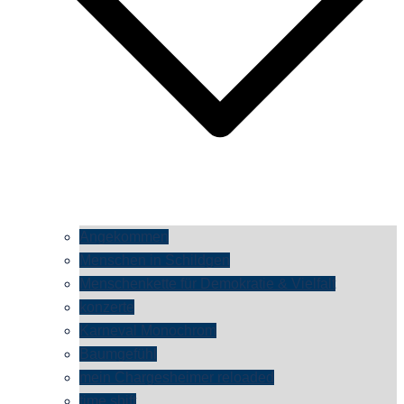
Angekommen
Menschen in Schildgen
Menschenkette für Demokratie & Vielfalt
konzerte
Karneval Monochrom
Baumgefühl
mein Chargesheimer reloaded
time shift