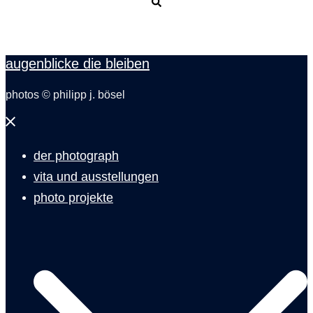
Suche
augenblicke die bleiben
photos © philipp j. bösel
Menü
schließen
der photograph
vita und ausstellungen
photo projekte