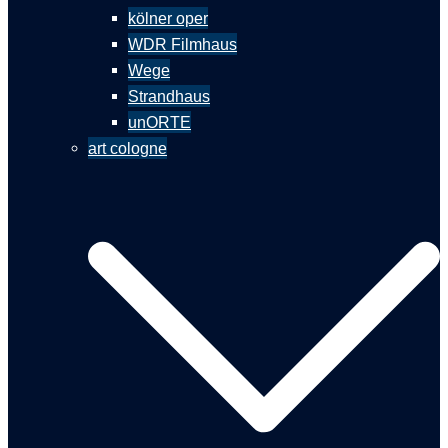
kölner oper
WDR Filmhaus
Wege
Strandhaus
unORTE
art cologne