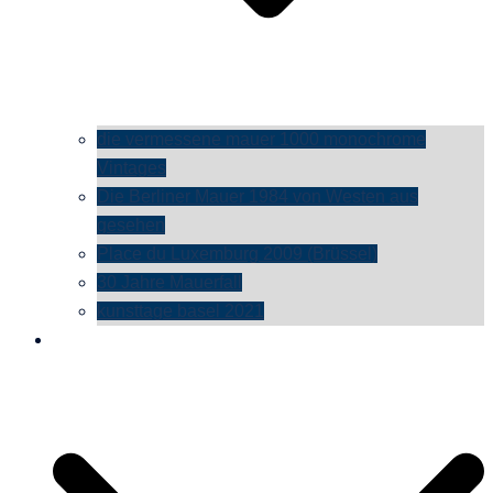
die vermessene mauer 1000 monochrome
Vintages
Die Berliner Mauer 1984 von Westen aus
gesehen
Place du Luxemburg 2009 (Brüssel)
30 Jahre Mauerfall
kunsttage basel 2021
social media