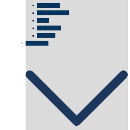
kölner oper
WDR Filmhaus
Wege
Strandhaus
unORTE
art cologne