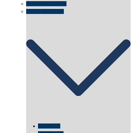
schwimmt Neptun?
„schnelle Antwort“
erste Zelle