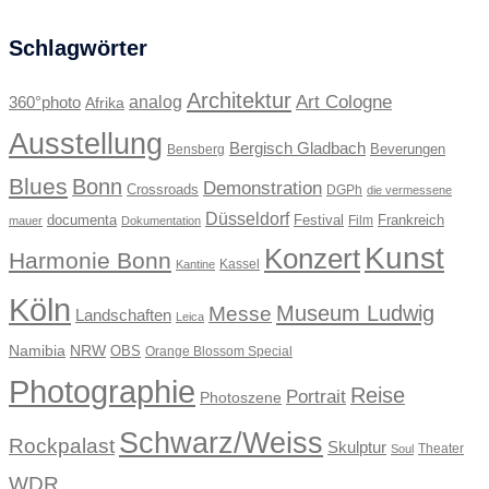
Schlagwörter
Architektur
Art Cologne
360°photo
analog
Afrika
Ausstellung
Bergisch Gladbach
Beverungen
Bensberg
Blues
Bonn
Demonstration
Crossroads
DGPh
die vermessene
Düsseldorf
documenta
Festival
Frankreich
Film
mauer
Dokumentation
Kunst
Konzert
Harmonie Bonn
Kassel
Kantine
Köln
Museum Ludwig
Messe
Landschaften
Leica
Namibia
NRW
OBS
Orange Blossom Special
Photographie
Reise
Portrait
Photoszene
Schwarz/Weiss
Rockpalast
Skulptur
Theater
Soul
WDR