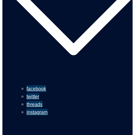
facebook
twitter
threads
instagram