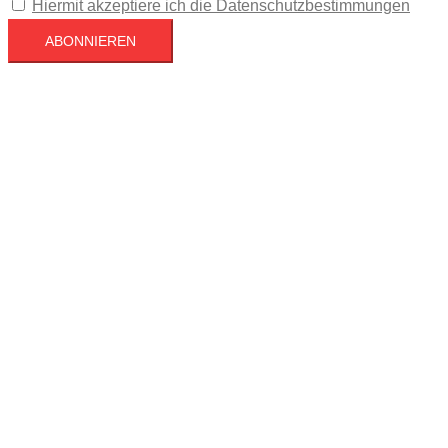
Hiermit akzeptiere ich die Datenschutzbestimmungen
Köln
Köln
05:32,
August 6, 2026
18
°C
Klarer Himmel
64 %
1019 mb
7 mph
Wind Gust
17 mph
Clouds
7%
Visibility
10 km