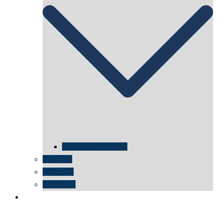
für WDR Instagram
LinkedIn
YouTube
wikipedia
kontakt