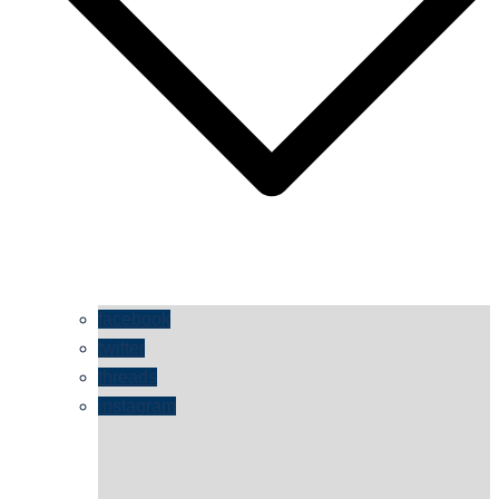
facebook
twitter
threads
instagram