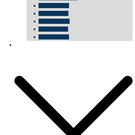
documenta 12
Documenta11
documenta dX
documenta IX
documenta d8
die vermessene mauer