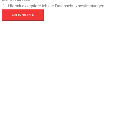
Hiermit akzeptiere ich die Datenschutzbestimmungen
Köln
Köln
18:13,
August 8, 2026
30
°C
Klarer Himmel
24 %
1018 mb
1 mph
Wind Gust
4 mph
Clouds
9%
Visibility
10 km