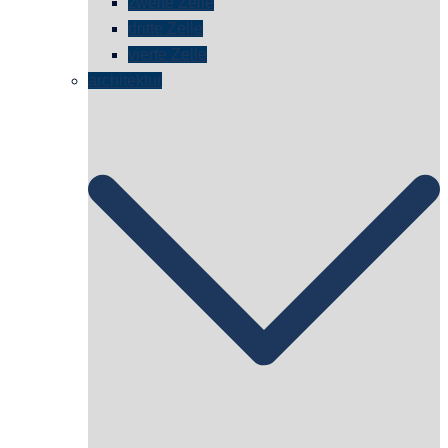
zweite Zelle
dritte Zelle
vierte Zelle
architektur