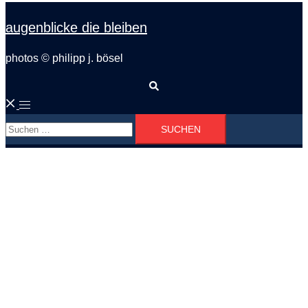
augenblicke die bleiben
photos © philipp j. bösel
Suche
Menü
Suchen
umschalten
nach: