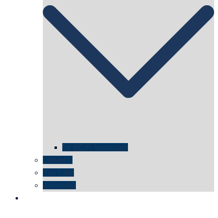
für WDR Instagram
LinkedIn
YouTube
wikipedia
kontakt