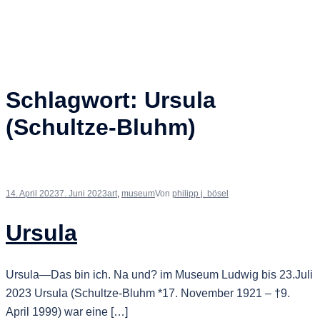
Schlagwort:
Ur­su­la
(Schultze-Bluhm)
14. April 2023
7. Juni 2023
art
,
museum
Von
philipp j. bösel
Ursula
Ursula—Das bin ich. Na und? im Museum Ludwig bis 23.Juli
2023 Ursula (Schultze-Bluhm *17. November 1921 – †9.
April 1999) war eine […]