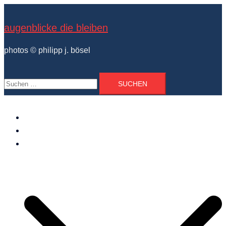
Zum
Inhalt
augenblicke die bleiben
springen
photos © philipp j. bösel
Suchen
nach:
der photograph
vita und ausstellungen
photo projekte