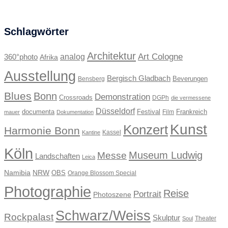
Schlagwörter
Architektur
Art Cologne
360°photo
analog
Afrika
Ausstellung
Bergisch Gladbach
Beverungen
Bensberg
Blues
Bonn
Demonstration
Crossroads
DGPh
die vermessene
Düsseldorf
documenta
Festival
Frankreich
Film
mauer
Dokumentation
Kunst
Konzert
Harmonie Bonn
Kassel
Kantine
Köln
Museum Ludwig
Messe
Landschaften
Leica
Namibia
NRW
OBS
Orange Blossom Special
Photographie
Reise
Portrait
Photoszene
Schwarz/Weiss
Rockpalast
Skulptur
Theater
Soul