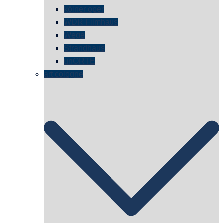
kölner oper
WDR Filmhaus
Wege
Strandhaus
unORTE
art cologne