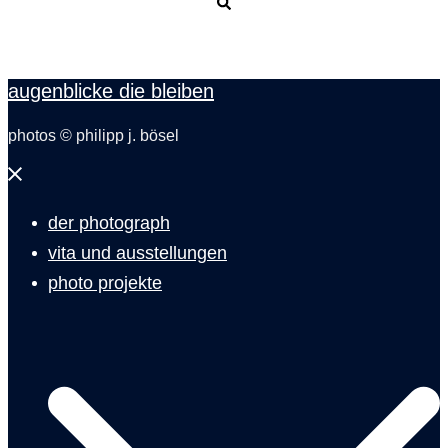
Suche
augenblicke die bleiben
photos © philipp j. bösel
Menü
schließen
der photograph
vita und ausstellungen
photo projekte