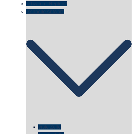
schwimmt Neptun?
„schnelle Antwort“
erste Zelle