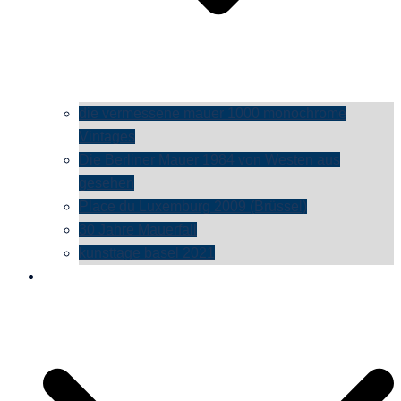
die vermessene mauer 1000 monochrome
Vintages
Die Berliner Mauer 1984 von Westen aus
gesehen
Place du Luxemburg 2009 (Brüssel)
30 Jahre Mauerfall
kunsttage basel 2021
social media