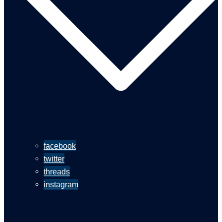
facebook
twitter
threads
instagram