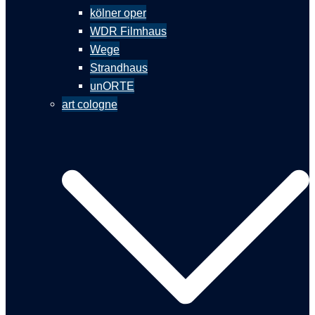
kölner oper
WDR Filmhaus
Wege
Strandhaus
unORTE
art cologne