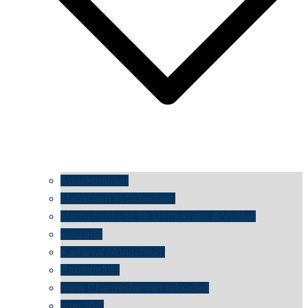
Angekommen
Menschen in Schildgen
Menschenkette für Demokratie & Vielfalt
konzerte
Karneval Monochrom
Baumgefühl
mein Chargesheimer reloaded
time shift