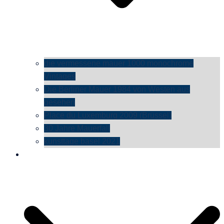
die vermessene mauer 1000 monochrome
Vintages
Die Berliner Mauer 1984 von Westen aus
gesehen
Place du Luxemburg 2009 (Brüssel)
30 Jahre Mauerfall
kunsttage basel 2021
social media