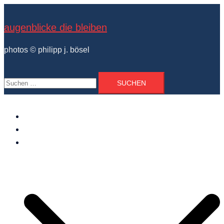
Zum
Inhalt
augenblicke die bleiben
springen
photos © philipp j. bösel
Suchen
nach:
der photograph
vita und ausstellungen
photo projekte