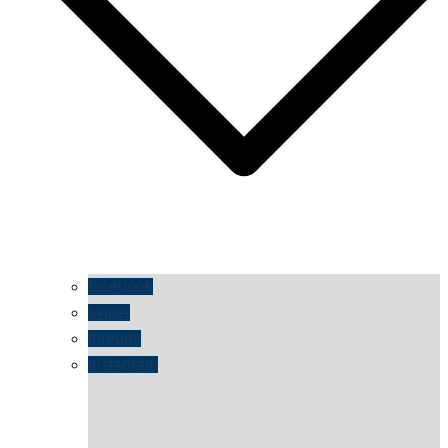
facebook
twitter
threads
instagram