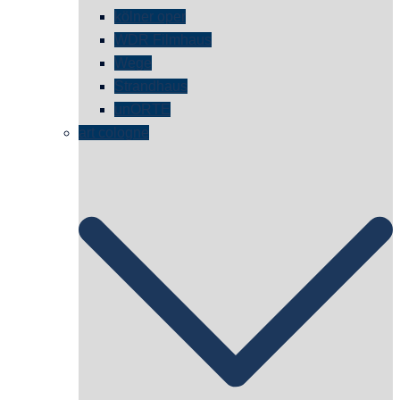
kölner oper
WDR Filmhaus
Wege
Strandhaus
unORTE
art cologne