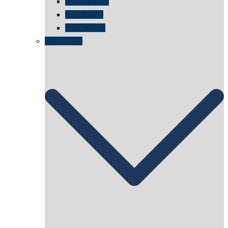
zweite Zelle
dritte Zelle
vierte Zelle
architektur