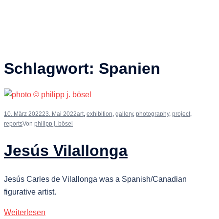
Schlagwort:
Spanien
10. März 2022
23. Mai 2022
art
,
exhibition
,
gallery
,
photography
,
project
,
reports
Von
philipp j. bösel
Jesús Vilallonga
Jesús Carles de Vilallonga was a Spanish/Canadian
figurative artist.
Weiterlesen