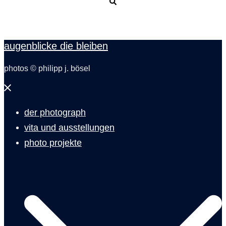
Suche
augenblicke die bleiben
photos © philipp j. bösel
Menü
schließen
der photograph
vita und ausstellungen
photo projekte