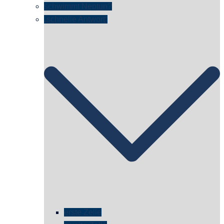
schwimmt Neptun?
„schnelle Antwort“
erste Zelle