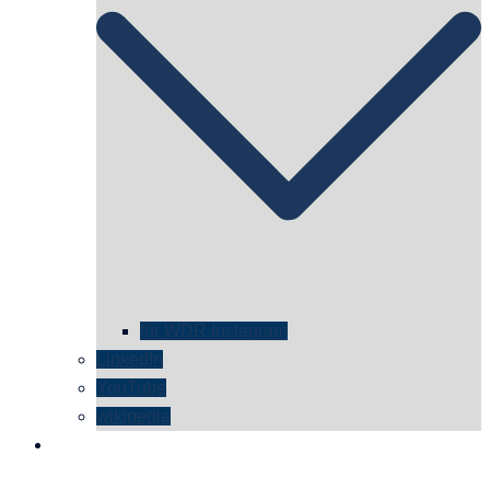
für WDR Instagram
LinkedIn
YouTube
wikipedia
kontakt