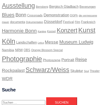
Ausstellung
Bergisch Gladbach
Beverungen
Bensberg
Blues
Bonn
Demonstration
Crossroads
DGPh
die vermessene
Düsseldorf
documenta
Festival
Frankreich
Film
mauer
Dokumentation
Kunst
Konzert
Harmonie Bonn
Kassel
Kantine
Köln
Museum Ludwig
Messe
Landschaften
Leica
Namibia
NRW
OBS
Orange Blossom Special
Photographie
Reise
Portrait
Photoszene
Schwarz/Weiss
Rockpalast
Skulptur
Theater
Soul
WDR
Suche
Suchen