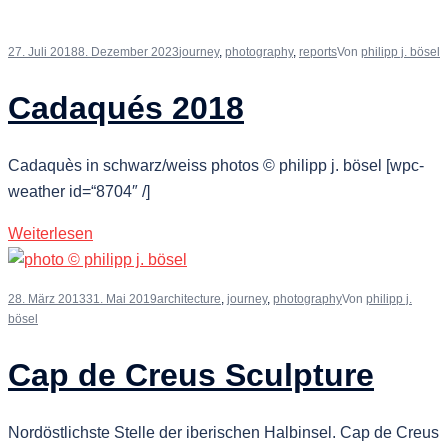
27. Juli 2018
8. Dezember 2023
journey
,
photography
,
reports
Von
philipp j. bösel
Cadaqués 2018
Cadaquès in schwarz/weiss photos © philipp j. bösel [wpc-
weather id=“8704″ /]
Weiterlesen
28. März 2013
31. Mai 2019
architecture
,
journey
,
photography
Von
philipp j.
bösel
Cap de Creus Sculpture
Nordöstlichste Stelle der iberischen Halbinsel. Cap de Creus