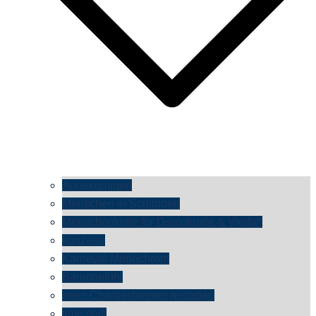
Angekommen
Menschen in Schildgen
Menschenkette für Demokratie & Vielfalt
konzerte
Karneval Monochrom
Baumgefühl
mein Chargesheimer reloaded
time shift