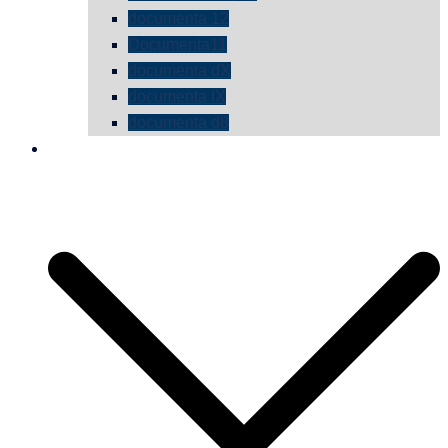
documenta 12
Documenta11
documenta dX
documenta IX
documenta d8
die vermessene mauer