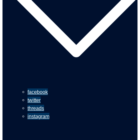
facebook
twitter
threads
instagram