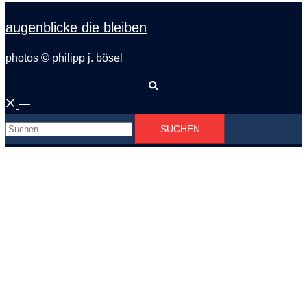
augenblicke die bleiben
photos © philipp j. bösel
Suche
Menü
Suchen
umschalten
nach: