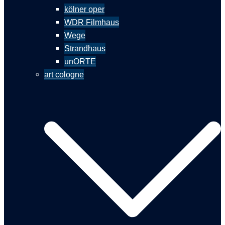
kölner oper
WDR Filmhaus
Wege
Strandhaus
unORTE
art cologne