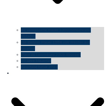
die vermessene mauer 1000 monochrome
Vintages
Die Berliner Mauer 1984 von Westen aus
gesehen
Place du Luxemburg 2009 (Brüssel)
30 Jahre Mauerfall
kunsttage basel 2021
social media