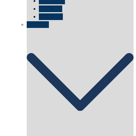
zweite Zelle
dritte Zelle
vierte Zelle
architektur