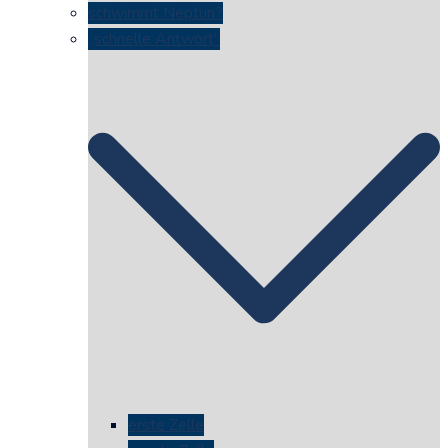
schwimmt Neptun?
„schnelle Antwort“
erste Zelle