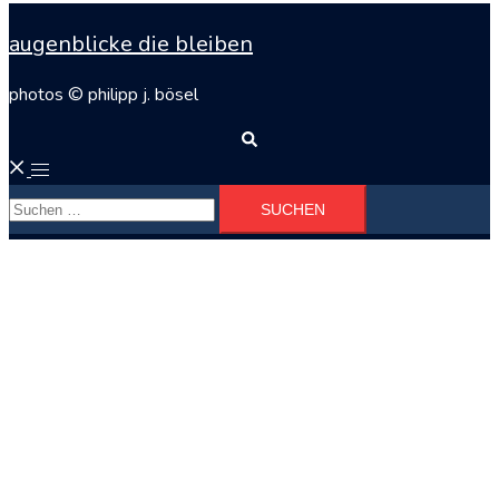
augenblicke die bleiben
photos © philipp j. bösel
Suche
Menü
Suchen
umschalten
nach: