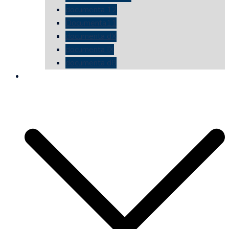
documenta 12
Documenta11
documenta dX
documenta IX
documenta d8
die vermessene mauer