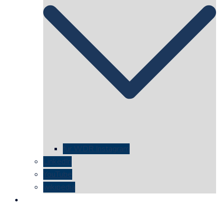
für WDR Instagram
LinkedIn
YouTube
wikipedia
kontakt