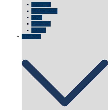
kölner oper
WDR Filmhaus
Wege
Strandhaus
unORTE
art cologne