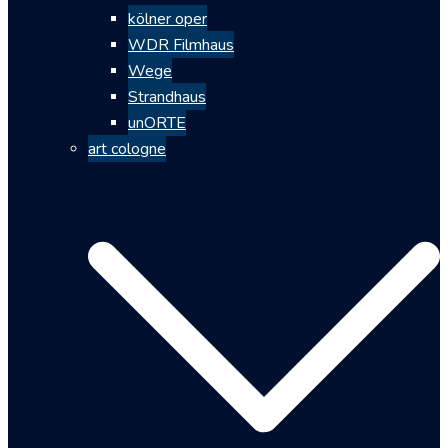
kölner oper
WDR Filmhaus
Wege
Strandhaus
unORTE
art cologne