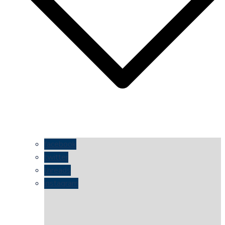
facebook
twitter
threads
instagram