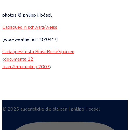
photos © philipp j. bösel
Cadaqués in schwarz/weiss
[wpc-weather id=“8704″ /]
Cadaqués
Costa Brava
Reise
Spanien
Beitragsnavigation
documenta 12
Joan Armatrading 2007
© 2026 augenblicke die bleiben | philipp j. bösel