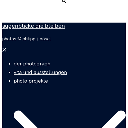
Suche
augenblicke die bleiben
photos © philipp j. bösel
Menü
schließen
der photograph
vita und ausstellungen
photo projekte