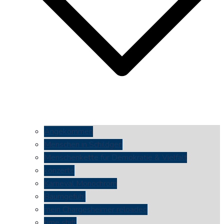
Angekommen
Menschen in Schildgen
Menschenkette für Demokratie & Vielfalt
konzerte
Karneval Monochrom
Baumgefühl
mein Chargesheimer reloaded
time shift