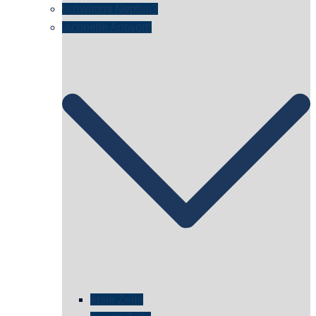
schwimmt Neptun?
„schnelle Antwort“
erste Zelle