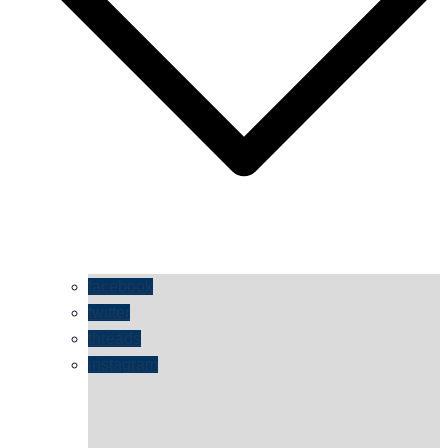
facebook
twitter
threads
instagram