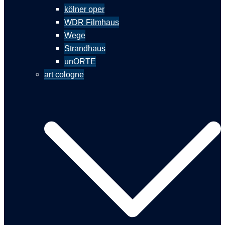
kölner oper
WDR Filmhaus
Wege
Strandhaus
unORTE
art cologne