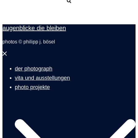
Suche
augenblicke die bleiben
photos © philipp j. bösel
Menü
schließen
der photograph
vita und ausstellungen
photo projekte