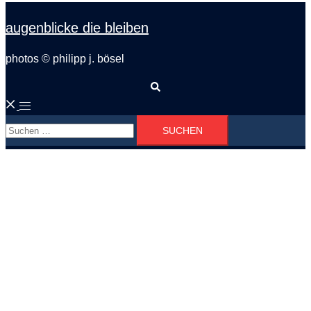
augenblicke die bleiben
photos © philipp j. bösel
Suche
Menü
Suchen
umschalten
nach: