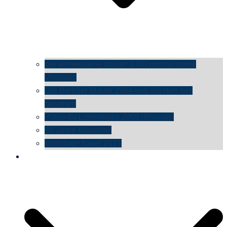
die vermessene mauer 1000 monochrome
Vintages
Die Berliner Mauer 1984 von Westen aus
gesehen
Place du Luxemburg 2009 (Brüssel)
30 Jahre Mauerfall
kunsttage basel 2021
social media