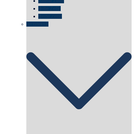
zweite Zelle
dritte Zelle
vierte Zelle
architektur