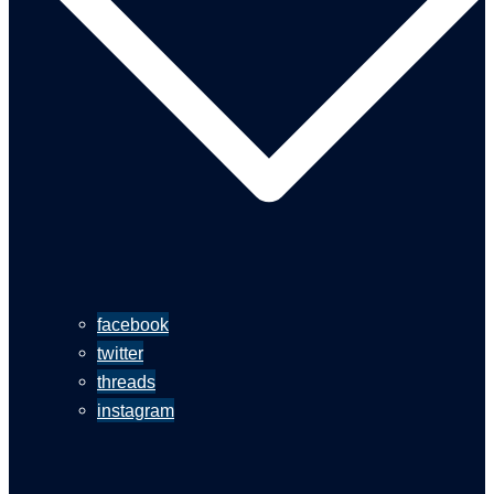
facebook
twitter
threads
instagram