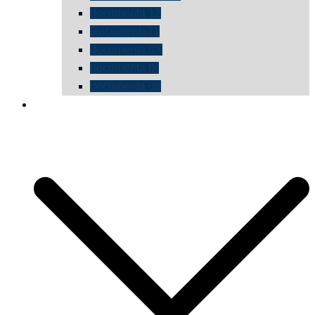
documenta 12
Documenta11
documenta dX
documenta IX
documenta d8
die vermessene mauer