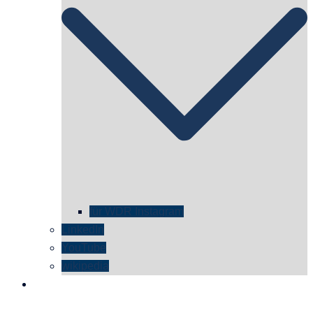
für WDR Instagram
LinkedIn
YouTube
wikipedia
kontakt