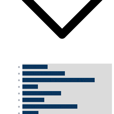
Angekommen
Menschen in Schildgen
Menschenkette für Demokratie & Vielfalt
konzerte
Karneval Monochrom
Baumgefühl
mein Chargesheimer reloaded
time shift