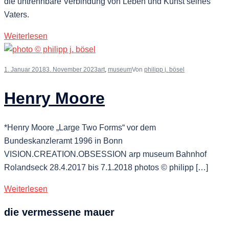
die untrennbare Verbindung von Leben und Kunst seines
Vaters.
Weiterlesen
1. Januar 2018
3. November 2023
art
,
museum
Von
philipp j. bösel
Henry Moore
*Henry Moore „Large Two Forms“ vor dem
Bundeskanzleramt 1996 in Bonn
VISION.CREATION.OBSESSION arp museum Bahnhof
Rolandseck 28.4.2017 bis 7.1.2018 photos © philipp […]
Weiterlesen
die vermessene mauer