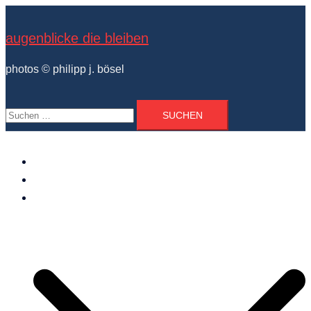
Zum
Inhalt
augenblicke die bleiben
springen
photos © philipp j. bösel
Suchen
nach:
der photograph
vita und ausstellungen
photo projekte