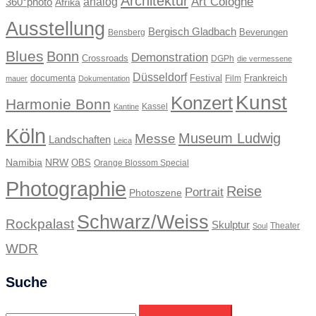
Architektur
Art Cologne
360°photo
analog
Afrika
Ausstellung
Bergisch Gladbach
Beverungen
Bensberg
Blues
Bonn
Demonstration
Crossroads
DGPh
die vermessene
Düsseldorf
documenta
Festival
Frankreich
Film
mauer
Dokumentation
Kunst
Konzert
Harmonie Bonn
Kassel
Kantine
Köln
Museum Ludwig
Messe
Landschaften
Leica
Namibia
NRW
OBS
Orange Blossom Special
Photographie
Reise
Portrait
Photoszene
Schwarz/Weiss
Rockpalast
Skulptur
Theater
Soul
WDR
Suche
Suchen