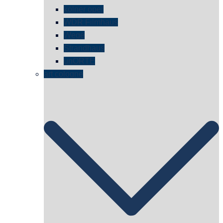
kölner oper
WDR Filmhaus
Wege
Strandhaus
unORTE
art cologne