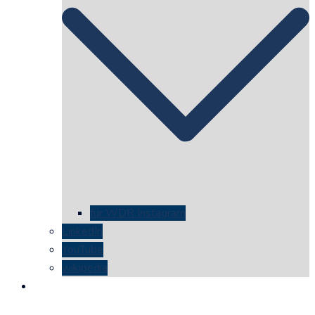
für WDR Instagram
LinkedIn
YouTube
wikipedia
kontakt