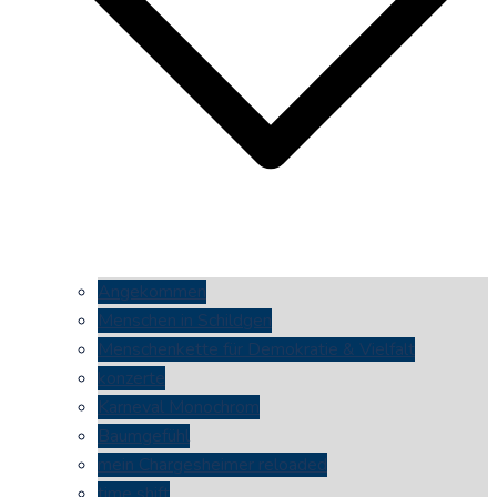
Angekommen
Menschen in Schildgen
Menschenkette für Demokratie & Vielfalt
konzerte
Karneval Monochrom
Baumgefühl
mein Chargesheimer reloaded
time shift