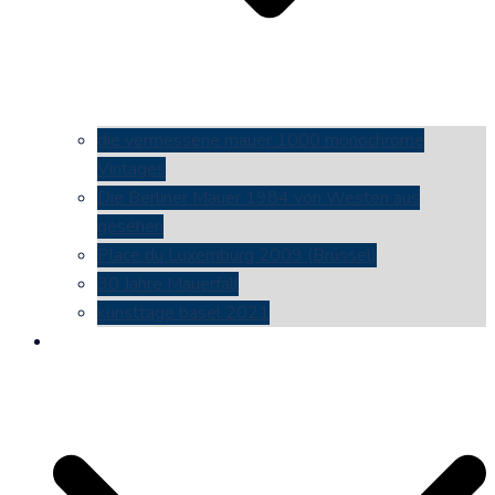
die vermessene mauer 1000 monochrome
Vintages
Die Berliner Mauer 1984 von Westen aus
gesehen
Place du Luxemburg 2009 (Brüssel)
30 Jahre Mauerfall
kunsttage basel 2021
social media