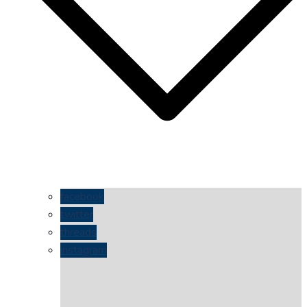
facebook
twitter
threads
instagram