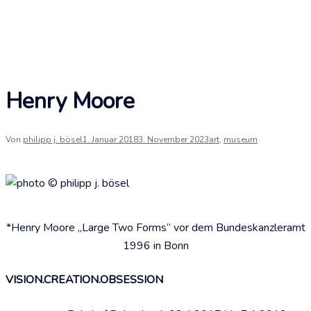
Henry Moore
Von
philipp j. bösel
1. Januar 2018
3. November 2023
art
,
museum
*Henry Moore „Large Two Forms“ vor dem Bundeskanzleramt
1996 in Bonn
VISION.CREATION.OBSESSION