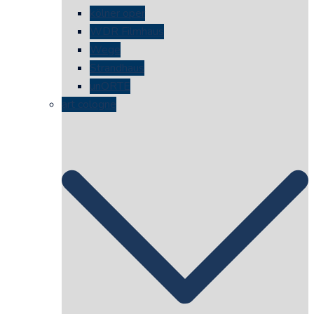
kölner oper
WDR Filmhaus
Wege
Strandhaus
unORTE
art cologne