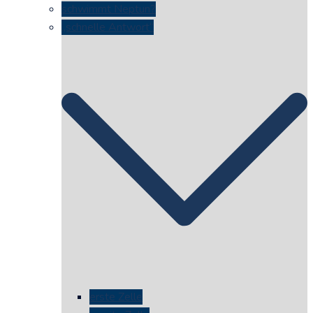
schwimmt Neptun?
„schnelle Antwort“
erste Zelle