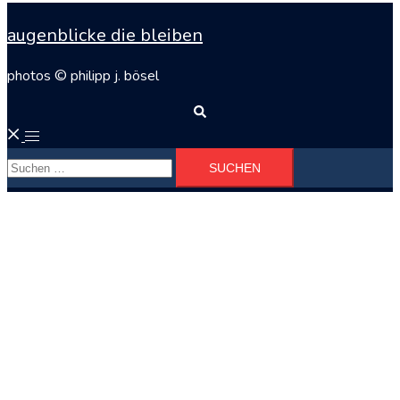
augenblicke die bleiben
photos © philipp j. bösel
Suche
Menü
Suchen
umschalten
nach: