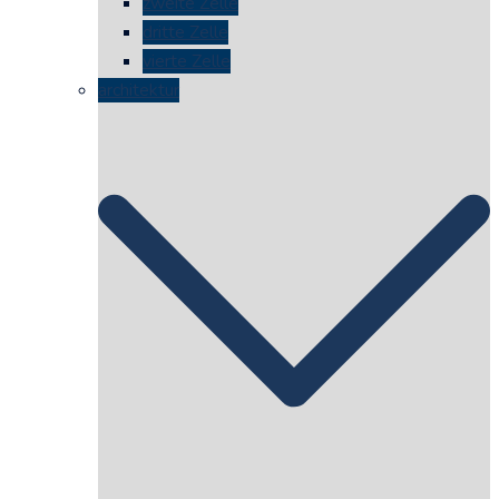
zweite Zelle
dritte Zelle
vierte Zelle
architektur