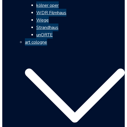
kölner oper
WDR Filmhaus
Wege
Strandhaus
unORTE
art cologne