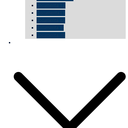
documenta 12
Documenta11
documenta dX
documenta IX
documenta d8
die vermessene mauer