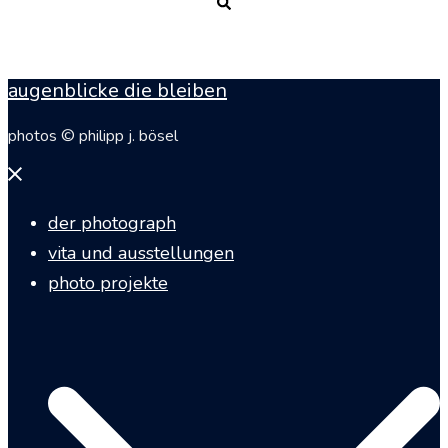
Suche
augenblicke die bleiben
photos © philipp j. bösel
Menü
schließen
der photograph
vita und ausstellungen
photo projekte