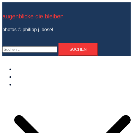
Zum
Inhalt
augenblicke die bleiben
springen
photos © philipp j. bösel
Suchen
nach:
der photograph
vita und ausstellungen
photo projekte