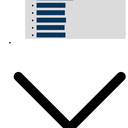
documenta 12
Documenta11
documenta dX
documenta IX
documenta d8
die vermessene mauer