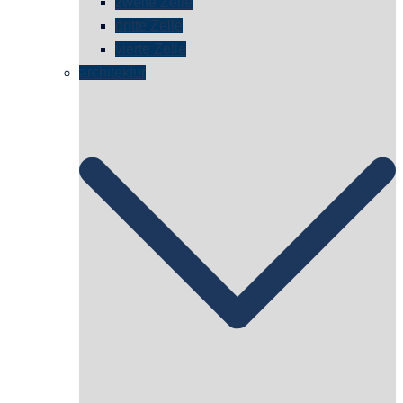
zweite Zelle
dritte Zelle
vierte Zelle
architektur