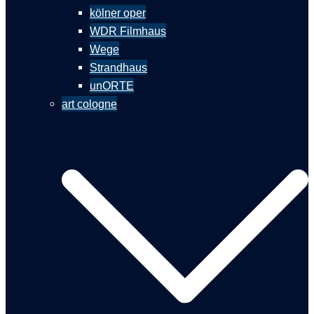
kölner oper
WDR Filmhaus
Wege
Strandhaus
unORTE
art cologne