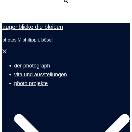
Suche
augenblicke die bleiben
photos © philipp j. bösel
Menü
schließen
der photograph
vita und ausstellungen
photo projekte