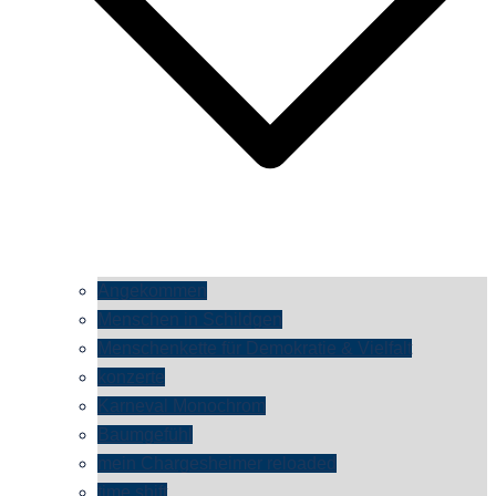
Angekommen
Menschen in Schildgen
Menschenkette für Demokratie & Vielfalt
konzerte
Karneval Monochrom
Baumgefühl
mein Chargesheimer reloaded
time shift