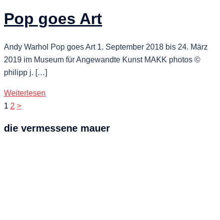
Pop goes Art
Andy Warhol Pop goes Art 1. September 2018 bis 24. März
2019 im Museum für Angewandte Kunst MAKK photos ©
philipp j. […]
Weiterlesen
Seitennummerierung
1
2
>
der
die vermessene mauer
Beiträge