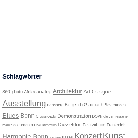
Schlagwörter
Architektur
Art Cologne
360°photo
analog
Afrika
Ausstellung
Bergisch Gladbach
Beverungen
Bensberg
Blues
Bonn
Demonstration
Crossroads
DGPh
die vermessene
Düsseldorf
documenta
Festival
Frankreich
Film
mauer
Dokumentation
Kunst
Konzert
Harmonie Bonn
Kassel
Kantine