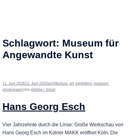
Schlagwort:
Museum für
Angewandte Kunst
11. Juni 2026
12. Juni 2026
architecture
,
art
,
exhibition
,
museum
,
photography
Von
philipp j. bösel
Hans Georg Esch
Vier Jahrzehnte durch die Linse: Große Werkschau von
Hans Georg Esch im Kölner MAKK eröffnet Köln. Die