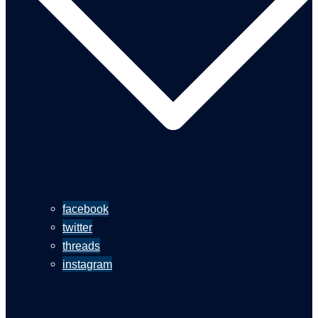
facebook
twitter
threads
instagram