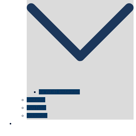
für WDR Instagram
LinkedIn
YouTube
wikipedia
kontakt