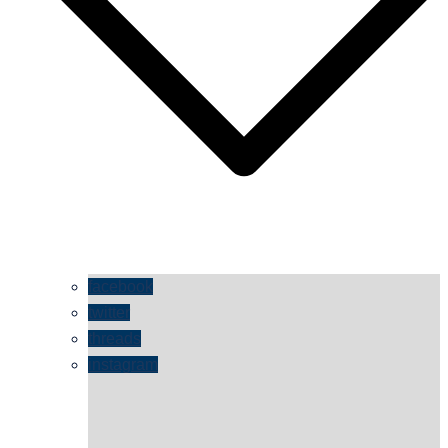
facebook
twitter
threads
instagram