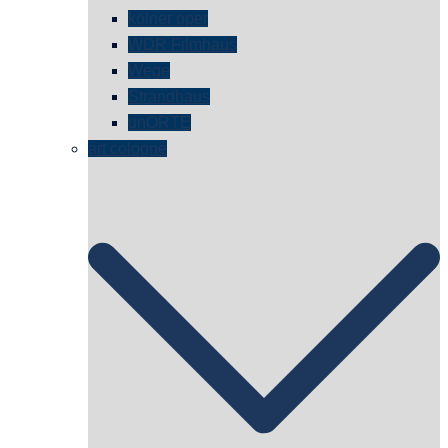
kölner oper
WDR Filmhaus
Wege
Strandhaus
unORTE
art cologne