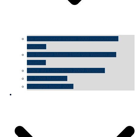
die vermessene mauer 1000 monochrome
Vintages
Die Berliner Mauer 1984 von Westen aus
gesehen
Place du Luxemburg 2009 (Brüssel)
30 Jahre Mauerfall
kunsttage basel 2021
social media