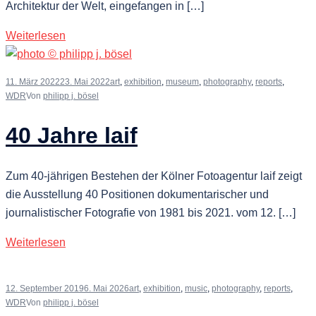
Architektur der Welt, eingefangen in […]
Weiterlesen
11. März 2022
23. Mai 2022
art
,
exhibition
,
museum
,
photography
,
reports
,
WDR
Von
philipp j. bösel
40 Jahre laif
Zum 40-jährigen Bestehen der Kölner Fotoagentur laif zeigt
die Ausstellung 40 Positionen dokumentarischer und
journalistischer Fotografie von 1981 bis 2021. vom 12. […]
Weiterlesen
12. September 2019
6. Mai 2026
art
,
exhibition
,
music
,
photography
,
reports
,
WDR
Von
philipp j. bösel