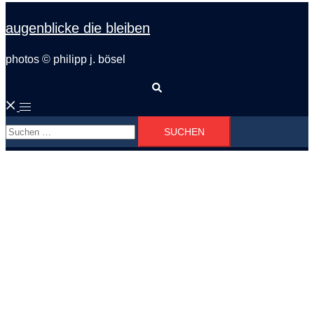
augenblicke die bleiben
photos © philipp j. bösel
Suche
Menü
Suchen
umschalten
nach: