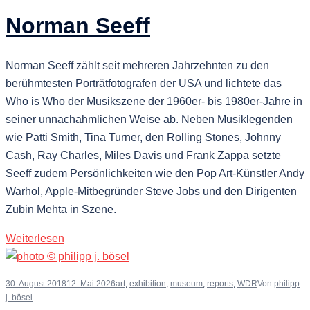
Norman Seeff
Norman Seeff zählt seit mehreren Jahrzehnten zu den
berühmtesten Porträtfotografen der USA und lichtete das
Who is Who der Musikszene der 1960er- bis 1980er-Jahre in
seiner unnachahmlichen Weise ab. Neben Musiklegenden
wie Patti Smith, Tina Turner, den Rolling Stones, Johnny
Cash, Ray Charles, Miles Davis und Frank Zappa setzte
Seeff zudem Persönlichkeiten wie den Pop Art-Künstler Andy
Warhol, Apple-Mitbegründer Steve Jobs und den Dirigenten
Zubin Mehta in Szene.
Weiterlesen
30. August 2018
12. Mai 2026
art
,
exhibition
,
museum
,
reports
,
WDR
Von
philipp
j. bösel