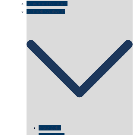
schwimmt Neptun?
„schnelle Antwort“
erste Zelle