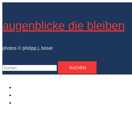
Zum
Inhalt
springen
augenblicke die bleiben
photos © philipp j. bösel
Suchen
nach:
der photograph
vita und ausstellungen
photo projekte