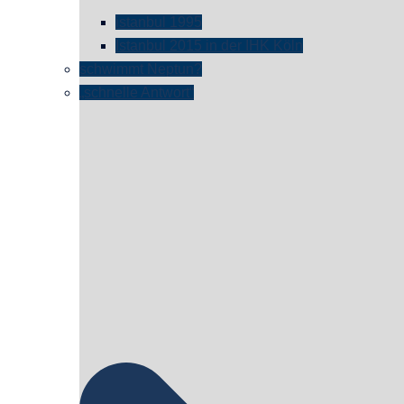
istanbul 1995
Istanbul 2015 in der IHK Köln
schwimmt Neptun?
„schnelle Antwort“