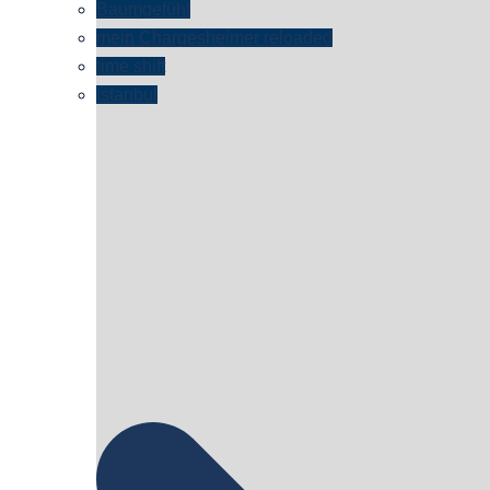
Baumgefühl
mein Chargesheimer reloaded
time shift
Istanbul