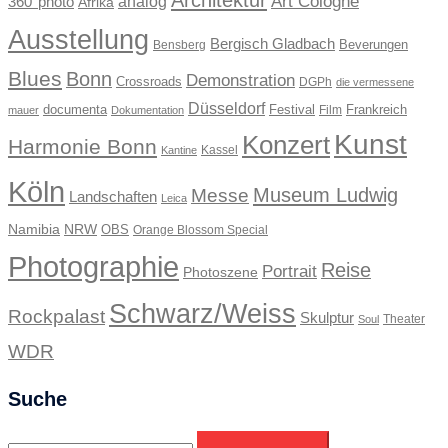
Art Cologne
360°photo
analog
Afrika
Ausstellung
Bergisch Gladbach
Beverungen
Bensberg
Blues
Bonn
Demonstration
Crossroads
DGPh
die vermessene
Düsseldorf
documenta
Festival
Frankreich
Film
mauer
Dokumentation
Kunst
Konzert
Harmonie Bonn
Kassel
Kantine
Köln
Museum Ludwig
Messe
Landschaften
Leica
Namibia
NRW
OBS
Orange Blossom Special
Photographie
Reise
Portrait
Photoszene
Schwarz/Weiss
Rockpalast
Skulptur
Theater
Soul
WDR
Suche
Suchen