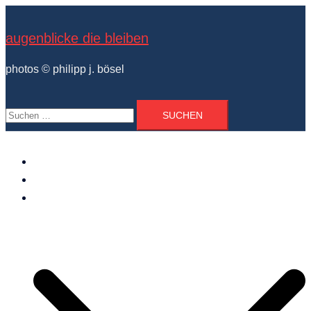
Zum
Inhalt
augenblicke die bleiben
springen
photos © philipp j. bösel
Suchen
nach:
der photograph
vita und ausstellungen
photo projekte