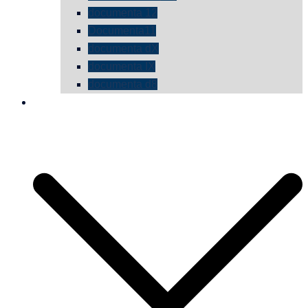
documenta 12
Documenta11
documenta dX
documenta IX
documenta d8
die vermessene mauer