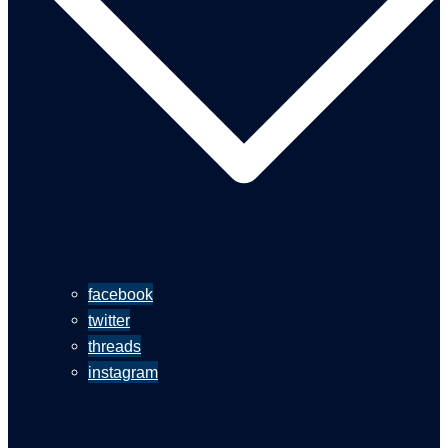
facebook
twitter
threads
instagram