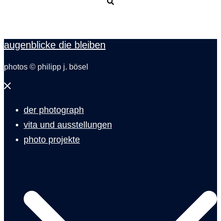
Suche
augenblicke die bleiben
photos © philipp j. bösel
Menü
schließen
der photograph
vita und ausstellungen
photo projekte