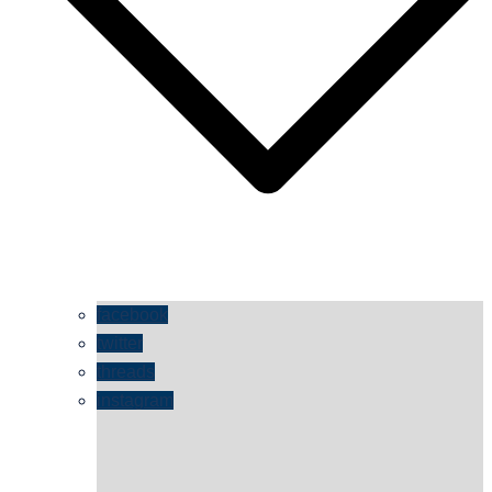
facebook
twitter
threads
instagram