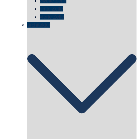
zweite Zelle
dritte Zelle
vierte Zelle
architektur