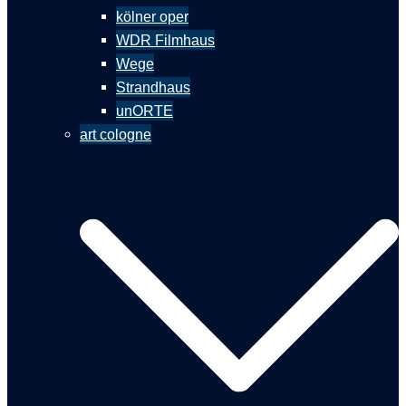
kölner oper
WDR Filmhaus
Wege
Strandhaus
unORTE
art cologne