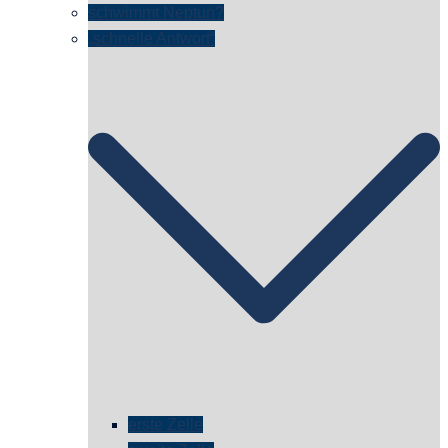
schwimmt Neptun?
„schnelle Antwort“
erste Zelle