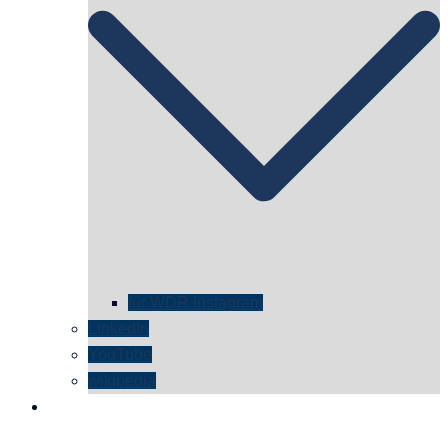
für WDR Instagram
LinkedIn
YouTube
wikipedia
kontakt