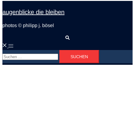
augenblicke die bleiben
photos © philipp j. bösel
Suche
Menü
Suchen
umschalten
nach: