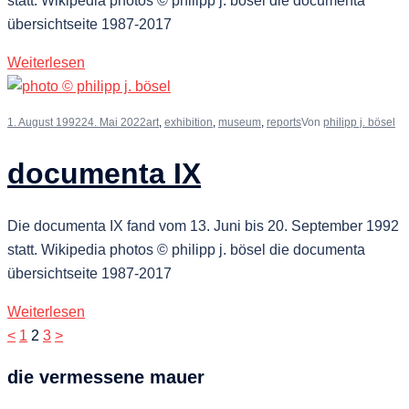
statt. Wikipedia photos © philipp j. bösel die documenta
übersichtseite 1987-2017
Weiterlesen
1. August 1992
24. Mai 2022
art
,
exhibition
,
museum
,
reports
Von
philipp j. bösel
documenta IX
Die documenta IX fand vom 13. Juni bis 20. September 1992
statt. Wikipedia photos © philipp j. bösel die documenta
übersichtseite 1987-2017
Weiterlesen
Seitennummerierung
<
1
2
3
>
der
die vermessene mauer
Beiträge