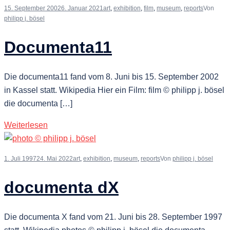
15. September 2002
6. Januar 2021
art
,
exhibition
,
film
,
museum
,
reports
Von
philipp j. bösel
Documenta11
Die documenta11 fand vom 8. Juni bis 15. September 2002
in Kassel statt. Wikipedia Hier ein Film: film © philipp j. bösel
die documenta […]
Weiterlesen
1. Juli 1997
24. Mai 2022
art
,
exhibition
,
museum
,
reports
Von
philipp j. bösel
documenta dX
Die documenta X fand vom 21. Juni bis 28. September 1997