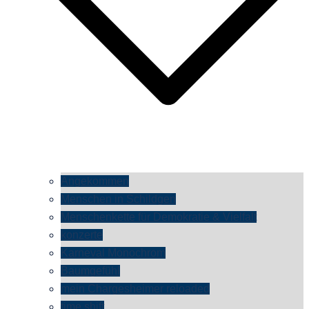
Angekommen
Menschen in Schildgen
Menschenkette für Demokratie & Vielfalt
konzerte
Karneval Monochrom
Baumgefühl
mein Chargesheimer reloaded
time shift