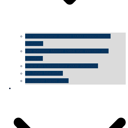
die vermessene mauer 1000 monochrome
Vintages
Die Berliner Mauer 1984 von Westen aus
gesehen
Place du Luxemburg 2009 (Brüssel)
30 Jahre Mauerfall
kunsttage basel 2021
social media