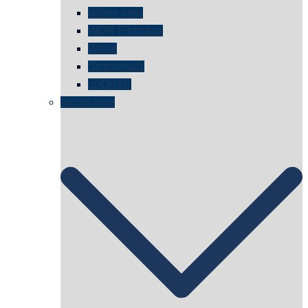
kölner oper
WDR Filmhaus
Wege
Strandhaus
unORTE
art cologne