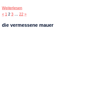
Weiterlesen
Seitennummerierung
<
1
2
3
…
22
>
der
die vermessene mauer
Beiträge