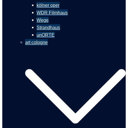
kölner oper
WDR Filmhaus
Wege
Strandhaus
unORTE
art cologne