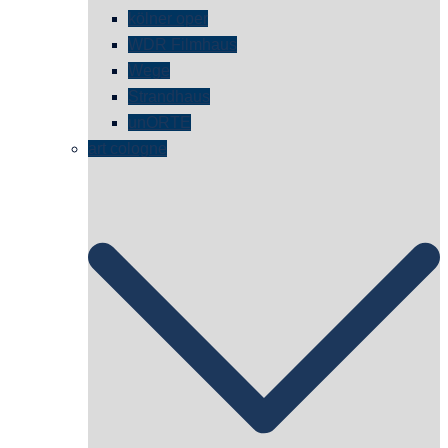
kölner oper
WDR Filmhaus
Wege
Strandhaus
unORTE
art cologne