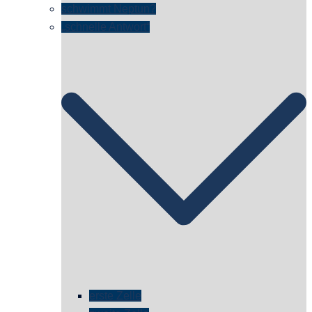
schwimmt Neptun?
„schnelle Antwort“
erste Zelle