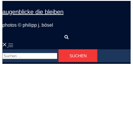
augenblicke die bleiben
photos © philipp j. bösel
Suche
Menü
Suchen
umschalten
nach: