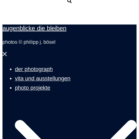
Suche
augenblicke die bleiben
photos © philipp j. bösel
Menü
schließen
der photograph
vita und ausstellungen
photo projekte