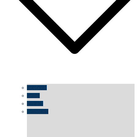
facebook
twitter
threads
instagram