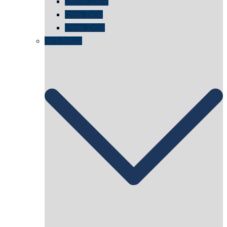
zweite Zelle
dritte Zelle
vierte Zelle
architektur