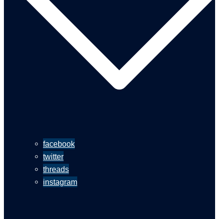
facebook
twitter
threads
instagram