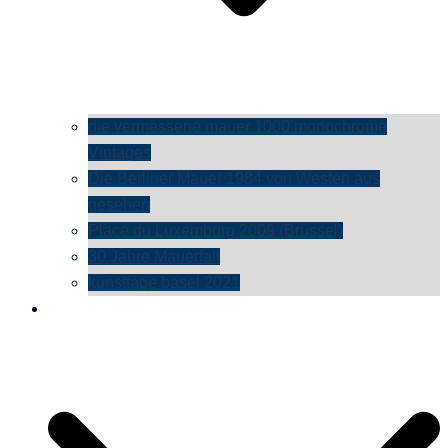
die vermessene mauer 1000 monochrome
Vintages
Die Berliner Mauer 1984 von Westen aus
gesehen
Place du Luxemburg 2009 (Brüssel)
30 Jahre Mauerfall
kunsttage basel 2021
social media