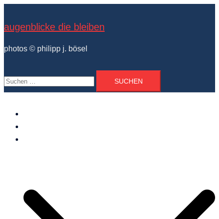
Zum
Inhalt
augenblicke die bleiben
springen
photos © philipp j. bösel
Suchen
nach:
der photograph
vita und ausstellungen
photo projekte