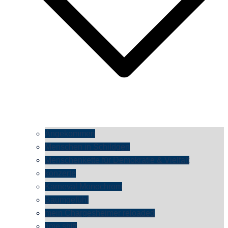
Angekommen
Menschen in Schildgen
Menschenkette für Demokratie & Vielfalt
konzerte
Karneval Monochrom
Baumgefühl
mein Chargesheimer reloaded
time shift