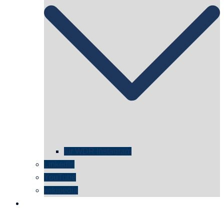
für WDR Instagram
LinkedIn
YouTube
wikipedia
kontakt