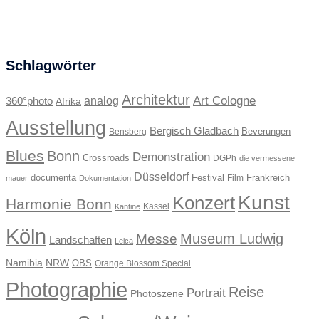
Schlagwörter
Architektur
Art Cologne
360°photo
analog
Afrika
Ausstellung
Bergisch Gladbach
Beverungen
Bensberg
Blues
Bonn
Demonstration
Crossroads
DGPh
die vermessene
Düsseldorf
documenta
Festival
Frankreich
Film
mauer
Dokumentation
Kunst
Konzert
Harmonie Bonn
Kassel
Kantine
Köln
Museum Ludwig
Messe
Landschaften
Leica
Namibia
NRW
OBS
Orange Blossom Special
Photographie
Reise
Portrait
Photoszene