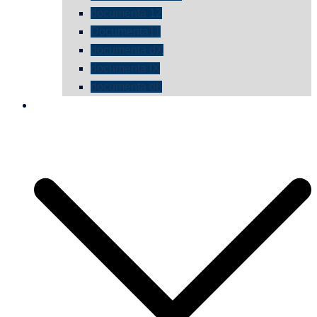
documenta 12
Documenta11
documenta dX
documenta IX
documenta d8
die vermessene mauer