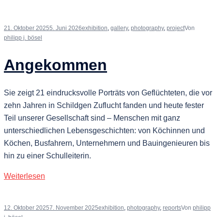
21. Oktober 2025
5. Juni 2026
exhibition
,
gallery
,
photography
,
project
Von
philipp j. bösel
Angekommen
Sie zeigt 21 eindrucksvolle Porträts von Geflüchteten, die vor
zehn Jahren in Schildgen Zuflucht fanden und heute fester
Teil unserer Gesellschaft sind – Menschen mit ganz
unterschiedlichen Lebensgeschichten: von Köchinnen und
Köchen, Busfahrern, Unternehmern und Bauingenieuren bis
hin zu einer Schulleiterin.
Weiterlesen
12. Oktober 2025
7. November 2025
exhibition
,
photography
,
reports
Von
philipp