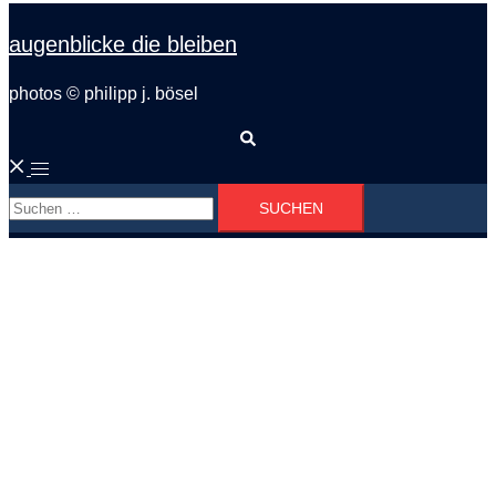
augenblicke die bleiben
photos © philipp j. bösel
Suche
Menü
Suchen
umschalten
nach: