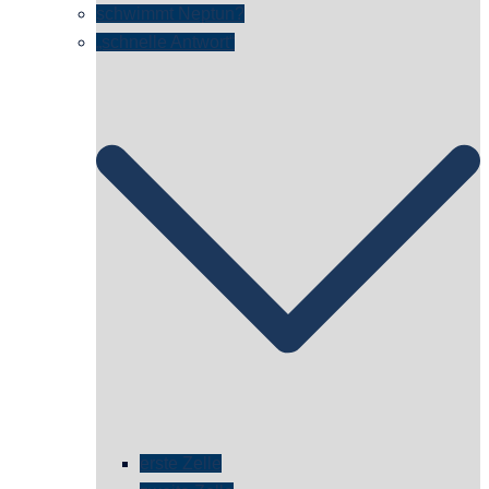
schwimmt Neptun?
„schnelle Antwort“
erste Zelle