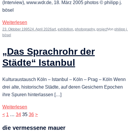
(Interview), www.wdr.de, 18. März 2005 photos © philipp j.
bösel
Weiterlesen
23. Oktober 1995
24. April 2026
art
,
exhibition
,
photography
,
project
Von
philipp j.
bösel
„Das Sprachrohr der
Städte“ Istanbul
Kulturaustausch Köln – Istanbul – Köln – Prag – Köln Wenn
drei alte, historische Städte, auf deren Gesichern Epochen
ihre Spuren hinterlassen […]
Weiterlesen
Seitennummerierung
<
1
…
34
35
36
>
der
die vermessene mauer
Beiträge