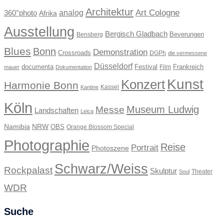
Architektur
Art Cologne
360°photo
analog
Afrika
Ausstellung
Bergisch Gladbach
Beverungen
Bensberg
Blues
Bonn
Demonstration
Crossroads
DGPh
die vermessene
Düsseldorf
documenta
Festival
Frankreich
Film
mauer
Dokumentation
Kunst
Konzert
Harmonie Bonn
Kassel
Kantine
Köln
Museum Ludwig
Messe
Landschaften
Leica
Namibia
NRW
OBS
Orange Blossom Special
Photographie
Reise
Portrait
Photoszene
Schwarz/Weiss
Rockpalast
Skulptur
Theater
Soul
WDR
Suche