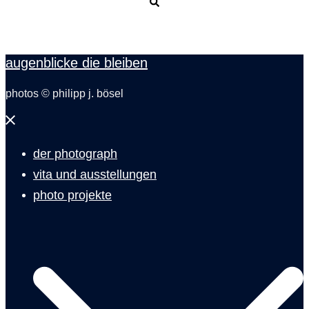
Suche
augenblicke die bleiben
photos © philipp j. bösel
Menü
schließen
der photograph
vita und ausstellungen
photo projekte