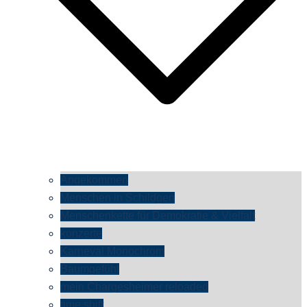
Angekommen
Menschen in Schildgen
Menschenkette für Demokratie & Vielfalt
konzerte
Karneval Monochrom
Baumgefühl
mein Chargesheimer reloaded
time shift