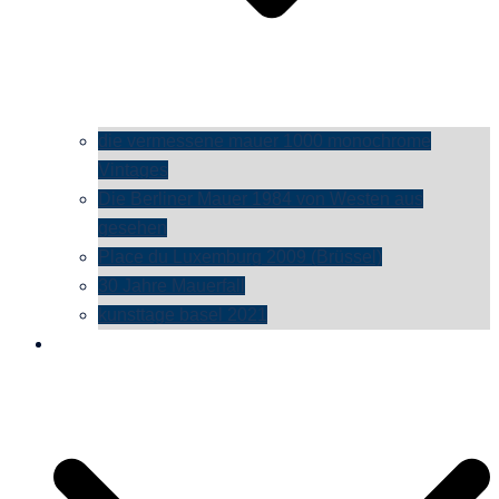
die vermessene mauer 1000 monochrome
Vintages
Die Berliner Mauer 1984 von Westen aus
gesehen
Place du Luxemburg 2009 (Brüssel)
30 Jahre Mauerfall
kunsttage basel 2021
social media