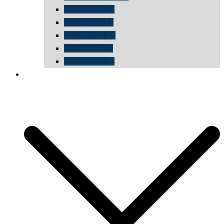
documenta 12
Documenta11
documenta dX
documenta IX
documenta d8
die vermessene mauer