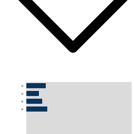
facebook
twitter
threads
instagram