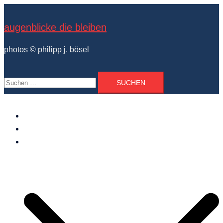
Zum
Inhalt
augenblicke die bleiben
springen
photos © philipp j. bösel
Suchen
nach:
der photograph
vita und ausstellungen
photo projekte