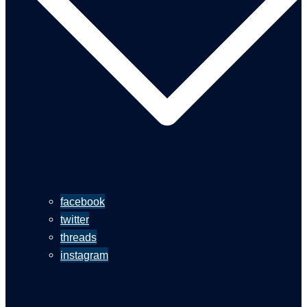
facebook
twitter
threads
instagram