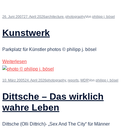
26. Juni 2007
27. April 2026
architecture
,
photography
Von
philipp j. bösel
Kunstwerk
Parkplatz für Künstler photos © philipp j. bösel
Weiterlesen
10. März 2005
24. April 2026
photography
,
reports
,
WDR
Von
philipp j. bösel
Dittsche – Das wirklich
wahre Leben
Dittsche (Olli Dittrich)- „Sex And The City“ für Männer