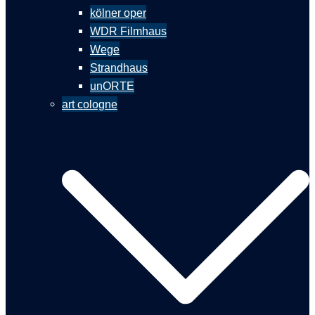
kölner oper
WDR Filmhaus
Wege
Strandhaus
unORTE
art cologne