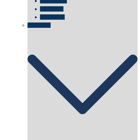
zweite Zelle
dritte Zelle
vierte Zelle
architektur