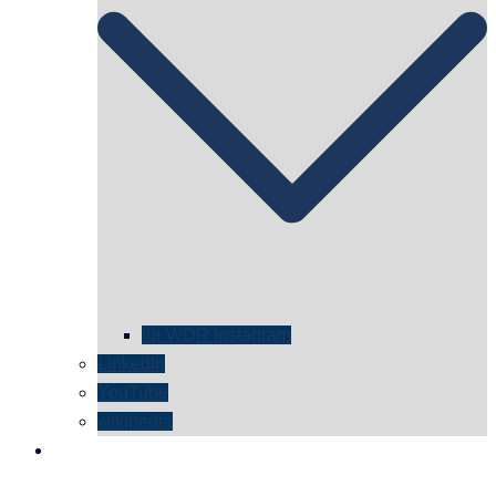
für WDR Instagram
LinkedIn
YouTube
wikipedia
kontakt