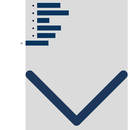
kölner oper
WDR Filmhaus
Wege
Strandhaus
unORTE
art cologne