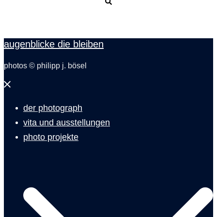
Suche
augenblicke die bleiben
photos © philipp j. bösel
Menü
schließen
der photograph
vita und ausstellungen
photo projekte