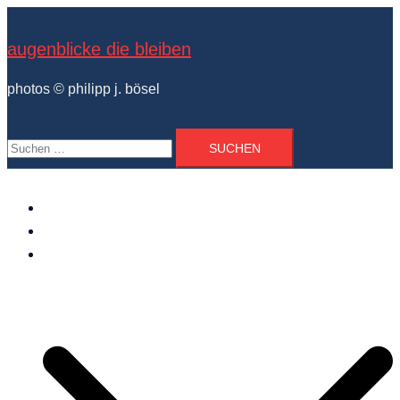
Zum
Inhalt
augenblicke die bleiben
springen
photos © philipp j. bösel
Suchen
nach:
der photograph
vita und ausstellungen
photo projekte