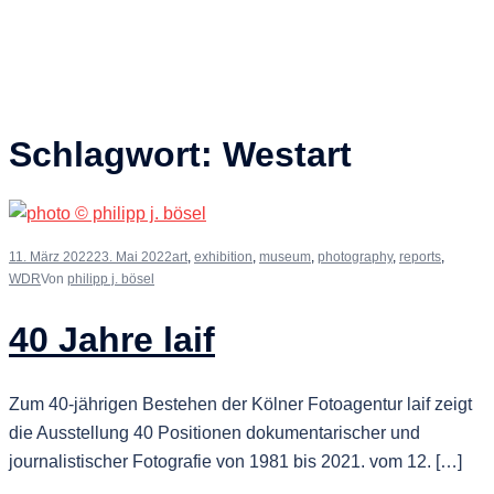
Schlagwort:
Westart
11. März 2022
23. Mai 2022
art
,
exhibition
,
museum
,
photography
,
reports
,
WDR
Von
philipp j. bösel
40 Jahre laif
Zum 40-jährigen Bestehen der Kölner Fotoagentur laif zeigt
die Ausstellung 40 Positionen dokumentarischer und
journalistischer Fotografie von 1981 bis 2021. vom 12. […]