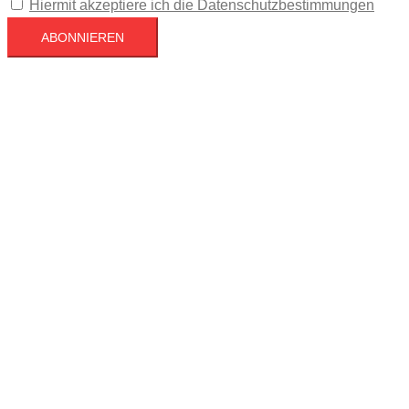
Hiermit akzeptiere ich die Datenschutzbestimmungen
Köln
Köln
03:54,
August 9, 2026
17
°C
Klarer Himmel
71 %
1015 mb
4 mph
Wind Gust
7 mph
Clouds
2%
Visibility
10 km