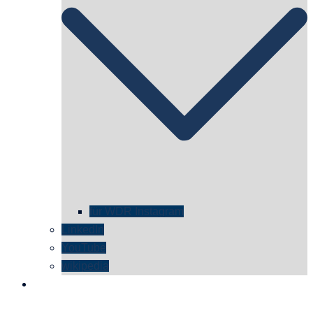
für WDR Instagram
LinkedIn
YouTube
wikipedia
kontakt