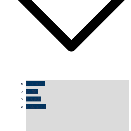
facebook
twitter
threads
instagram