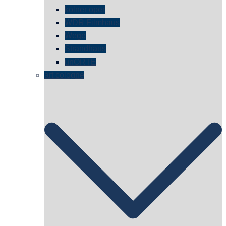
kölner oper
WDR Filmhaus
Wege
Strandhaus
unORTE
art cologne