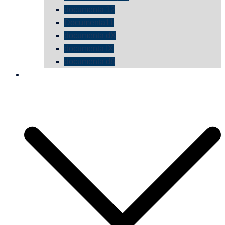
documenta 12
Documenta11
documenta dX
documenta IX
documenta d8
die vermessene mauer