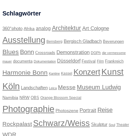
Schlagwörter
Architektur
Art Cologne
360°photo
analog
Afrika
Ausstellung
Bergisch Gladbach
Beverungen
Bensberg
Blues
Bonn
Demonstration
Crossroads
DGPh
die vermessene
Düsseldorf
documenta
Festival
Frankreich
Film
mauer
Dokumentation
Kunst
Konzert
Harmonie Bonn
Kassel
Kantine
Köln
Museum Ludwig
Messe
Landschaften
Leica
Namibia
NRW
OBS
Orange Blossom Special
Photographie
Reise
Portrait
Photoszene
Schwarz/Weiss
Rockpalast
Skulptur
Theater
Soul
WDR