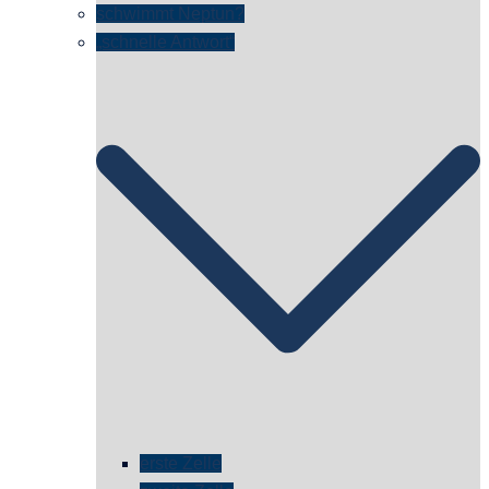
schwimmt Neptun?
„schnelle Antwort“
erste Zelle