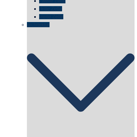
zweite Zelle
dritte Zelle
vierte Zelle
architektur