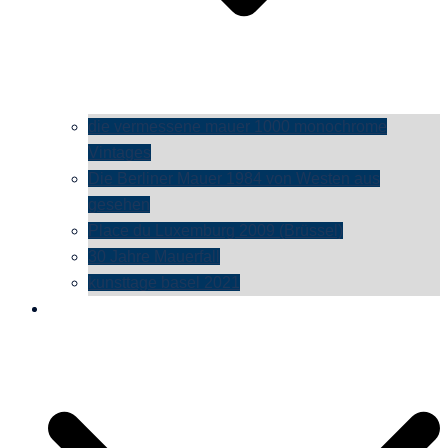
die vermessene mauer 1000 monochrome
Vintages
Die Berliner Mauer 1984 von Westen aus
gesehen
Place du Luxemburg 2009 (Brüssel)
30 Jahre Mauerfall
kunsttage basel 2021
social media