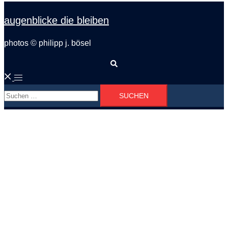
augenblicke die bleiben
photos © philipp j. bösel
Suche
Menü
Suchen
umschalten
nach: