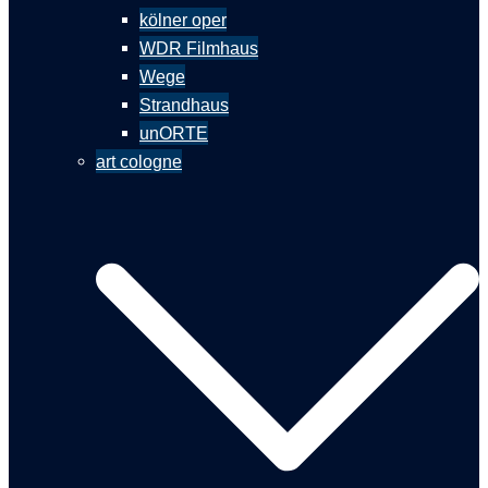
kölner oper
WDR Filmhaus
Wege
Strandhaus
unORTE
art cologne