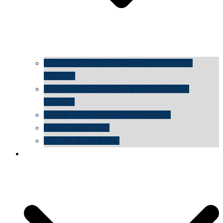
die vermessene mauer 1000 monochrome
Vintages
Die Berliner Mauer 1984 von Westen aus
gesehen
Place du Luxemburg 2009 (Brüssel)
30 Jahre Mauerfall
kunsttage basel 2021
social media