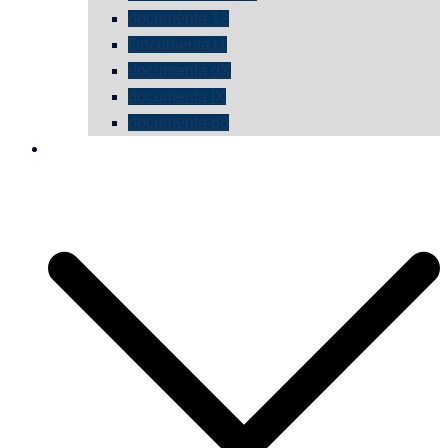
documenta 12
Documenta11
documenta dX
documenta IX
documenta d8
die vermessene mauer