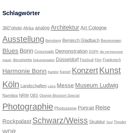
Schlagwörter
Architektur
Art Cologne
360°photo
analog
Afrika
Ausstellung
Bergisch Gladbach
Beverungen
Bensberg
Blues
Bonn
Demonstration
Crossroads
DGPh
die vermessene
Düsseldorf
documenta
Festival
Frankreich
Film
mauer
Dokumentation
Kunst
Konzert
Harmonie Bonn
Kassel
Kantine
Köln
Museum Ludwig
Messe
Landschaften
Leica
Namibia
NRW
OBS
Orange Blossom Special
Photographie
Reise
Portrait
Photoszene
Schwarz/Weiss
Rockpalast
Skulptur
Theater
Soul
WDR