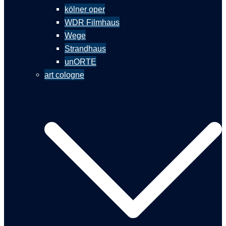
kölner oper
WDR Filmhaus
Wege
Strandhaus
unORTE
art cologne