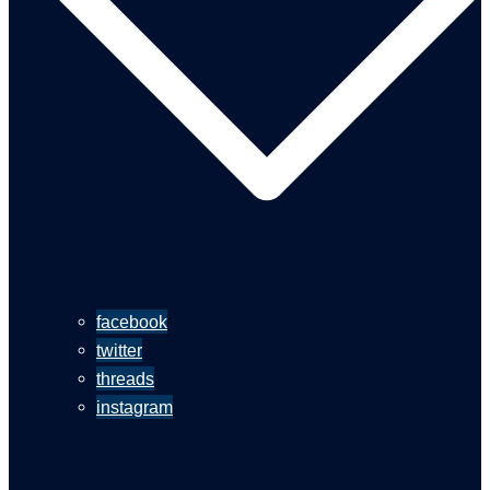
facebook
twitter
threads
instagram