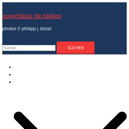
Zum
Inhalt
augenblicke die bleiben
springen
photos © philipp j. bösel
Suchen
nach:
der photograph
vita und ausstellungen
photo projekte