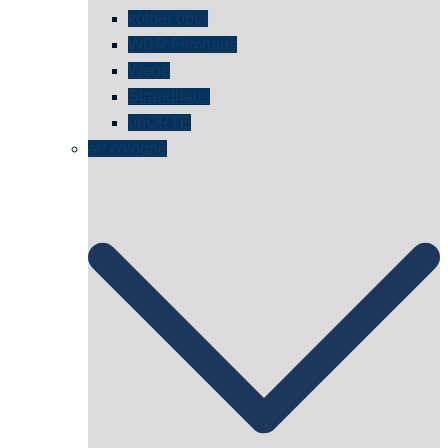
kölner oper
WDR Filmhaus
Wege
Strandhaus
unORTE
art cologne