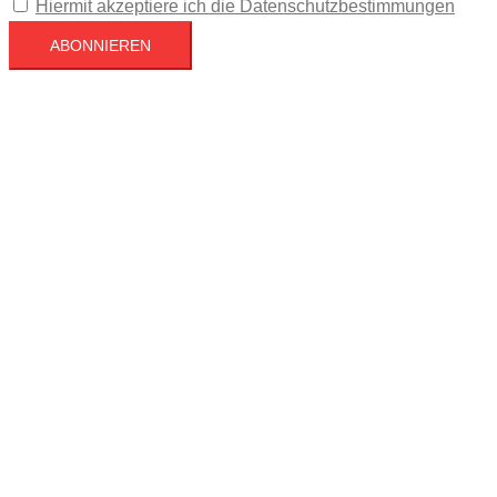
Hiermit akzeptiere ich die Datenschutzbestimmungen
Köln
Köln
19:31,
August 7, 2026
22
°C
Bedeckt
48 %
1022 mb
5 mph
Wind Gust
5 mph
Clouds
100%
Visibility
10 km