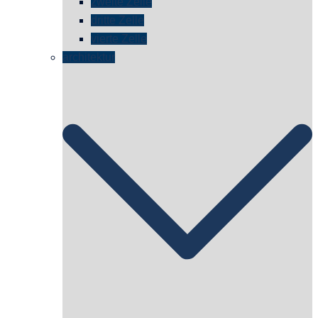
zweite Zelle
dritte Zelle
vierte Zelle
architektur