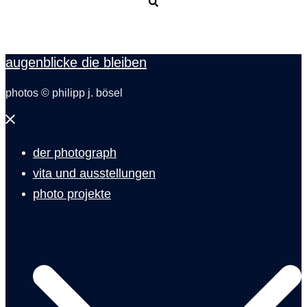
Suche
augenblicke die bleiben
photos © philipp j. bösel
Menü
schließen
der photograph
vita und ausstellungen
photo projekte