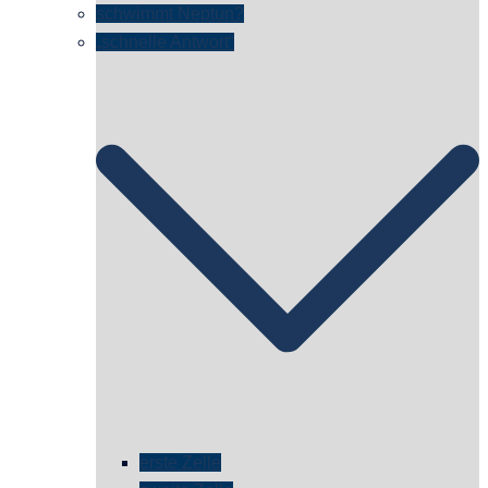
schwimmt Neptun?
„schnelle Antwort“
erste Zelle