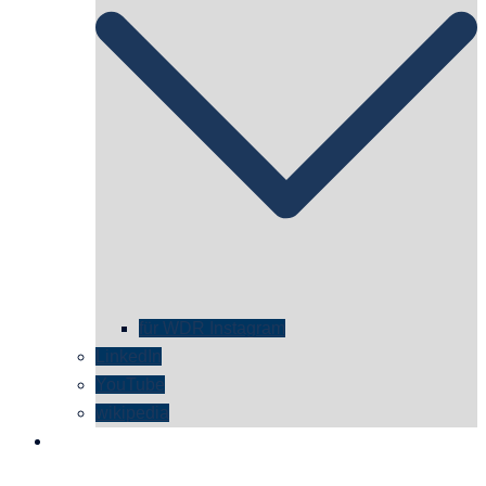
für WDR Instagram
LinkedIn
YouTube
wikipedia
kontakt