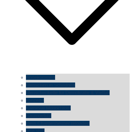
Angekommen
Menschen in Schildgen
Menschenkette für Demokratie & Vielfalt
konzerte
Karneval Monochrom
Baumgefühl
mein Chargesheimer reloaded
time shift