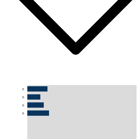
facebook
twitter
threads
instagram