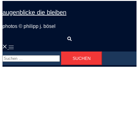
augenblicke die bleiben
photos © philipp j. bösel
Suche
Menü
Suchen
umschalten
nach: