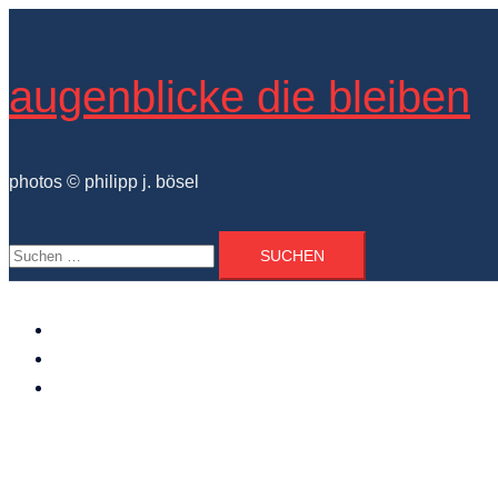
Zum
Inhalt
springen
augenblicke die bleiben
photos © philipp j. bösel
Suchen
nach:
der photograph
vita und ausstellungen
photo projekte