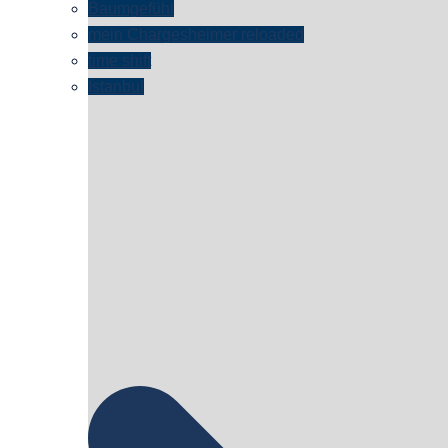
Baumgefühl
mein Chargesheimer reloaded
time shift
Istanbul