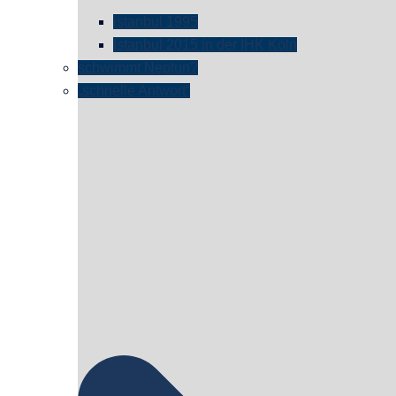
istanbul 1995
Istanbul 2015 in der IHK Köln
schwimmt Neptun?
„schnelle Antwort“