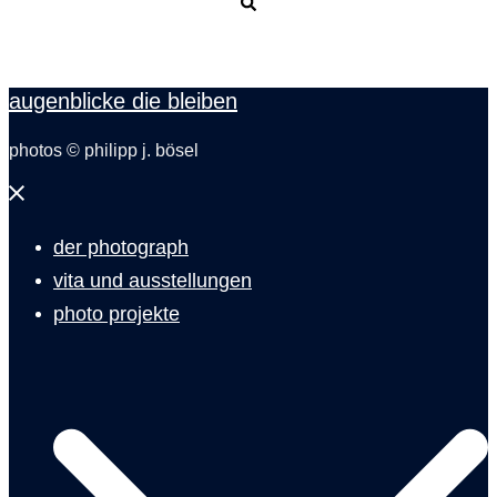
Suche
augenblicke die bleiben
photos © philipp j. bösel
Menü
schließen
der photograph
vita und ausstellungen
photo projekte