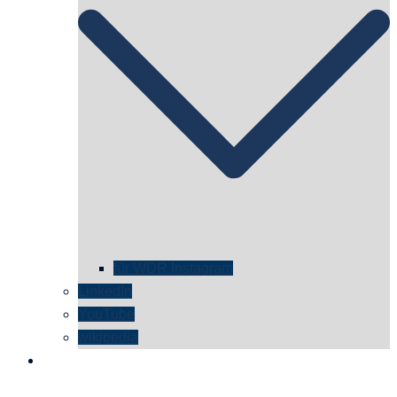
für WDR Instagram
LinkedIn
YouTube
wikipedia
kontakt