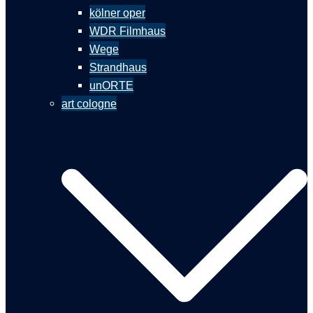
kölner oper
WDR Filmhaus
Wege
Strandhaus
unORTE
art cologne