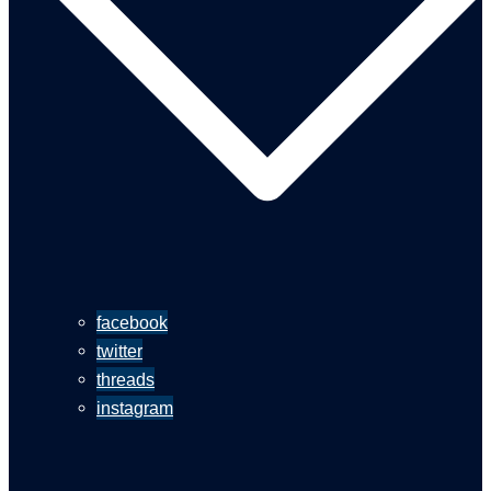
facebook
twitter
threads
instagram