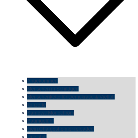
Angekommen
Menschen in Schildgen
Menschenkette für Demokratie & Vielfalt
konzerte
Karneval Monochrom
Baumgefühl
mein Chargesheimer reloaded
time shift