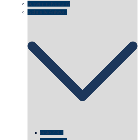
schwimmt Neptun?
„schnelle Antwort“
erste Zelle