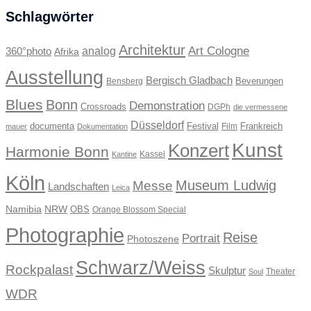
Schlagwörter
Architektur
Art Cologne
360°photo
analog
Afrika
Ausstellung
Bergisch Gladbach
Beverungen
Bensberg
Blues
Bonn
Demonstration
Crossroads
DGPh
die vermessene
Düsseldorf
documenta
Festival
Frankreich
Film
mauer
Dokumentation
Kunst
Konzert
Harmonie Bonn
Kassel
Kantine
Köln
Museum Ludwig
Messe
Landschaften
Leica
Namibia
NRW
OBS
Orange Blossom Special
Photographie
Reise
Portrait
Photoszene
Schwarz/Weiss
Rockpalast
Skulptur
Theater
Soul
WDR