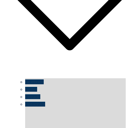
facebook
twitter
threads
instagram