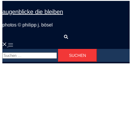
augenblicke die bleiben
photos © philipp j. bösel
Suche
Menü
Suchen
umschalten
nach: