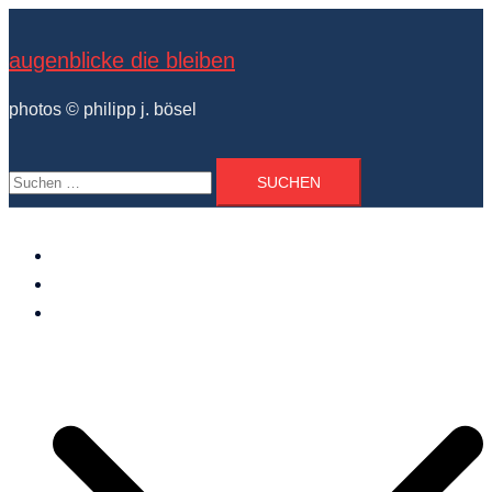
Zum
Inhalt
augenblicke die bleiben
springen
photos © philipp j. bösel
Suchen
nach:
der photograph
vita und ausstellungen
photo projekte