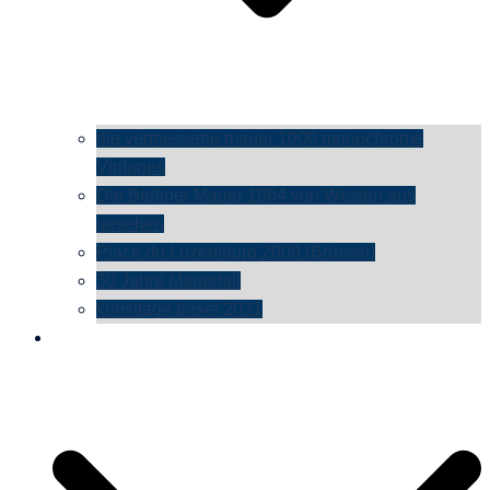
die vermessene mauer 1000 monochrome
Vintages
Die Berliner Mauer 1984 von Westen aus
gesehen
Place du Luxemburg 2009 (Brüssel)
30 Jahre Mauerfall
kunsttage basel 2021
social media