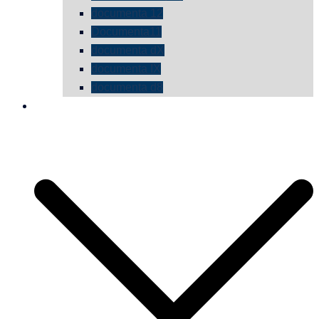
documenta 12
Documenta11
documenta dX
documenta IX
documenta d8
die vermessene mauer