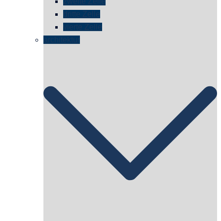
zweite Zelle
dritte Zelle
vierte Zelle
architektur