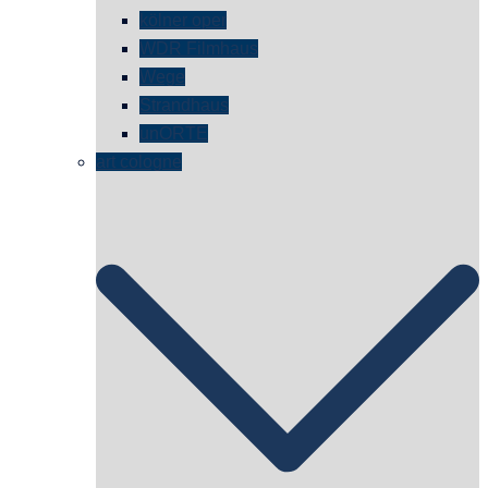
kölner oper
WDR Filmhaus
Wege
Strandhaus
unORTE
art cologne