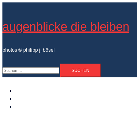
Zum
Inhalt
springen
augenblicke die bleiben
photos © philipp j. bösel
Suchen
nach:
der photograph
vita und ausstellungen
photo projekte