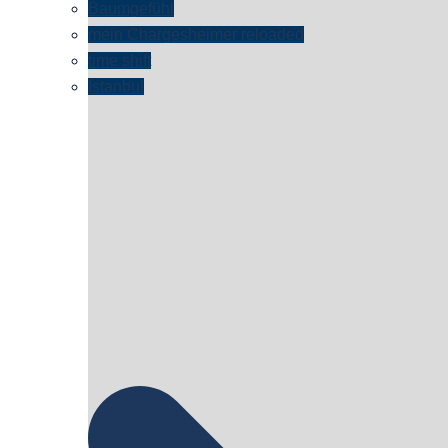
Baumgefühl
mein Chargesheimer reloaded
time shift
Istanbul