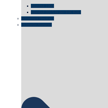
istanbul 1995
Istanbul 2015 in der IHK Köln
schwimmt Neptun?
„schnelle Antwort“